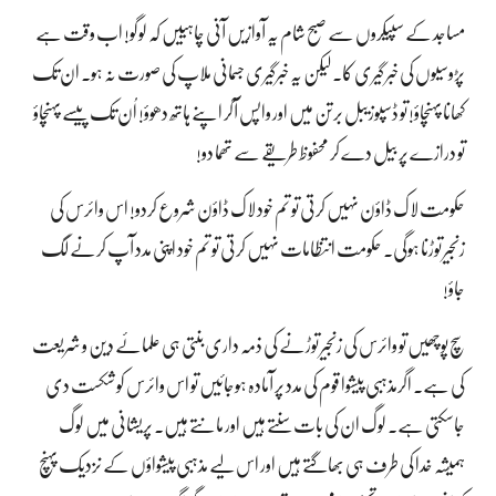
مساجد کے سپیکروں سے صبح شام یہ آوازیں آنی چاہییں کہ لوگو! اب وقت ہے
پڑوسیوں کی خبر گیری کا۔ لیکن یہ خبرگیری جسمانی ملاپ کی صورت نہ ہو۔ ان تک
کھانا پہنچاؤ! تو ڈسپوزیبل برتن میں اور واپس آکر اپنے ہاتھ دھوؤ! اُن تک پیسے پہنچاؤ
تو درازے پر بیل دے کر محفوظ طریقے سے تھما دو!
حکومت لاک ڈاؤن نہیں کرتی تو تم خود لاک ڈاؤن شروع کردو! اس وائرس کی
زنجیر توڑنا ہوگی۔ حکومت انتظامات نہیں کرتی تو تم خود اپنی مدد آپ کرنے لگ
جاؤ!
سچ پوچھیں تو وائرس کی زنجیر توڑنے کی ذمہ داری بنتی ہی علمائے دین و شریعت
کی ہے۔ اگرمذہبی پیشوا قوم کی مدد پر آمادہ ہوجائیں تو اس وائرس کو شکست دی
جاسکتی ہے۔ لوگ ان کی بات سنتے ہیں اور مانتے ہیں۔ پریشانی میں لوگ
ہمیشہ خدا کی طرف ہی بھاگتے ہیں اور اس لیے مذہبی پیشواؤں کے نزدیک پہنچ