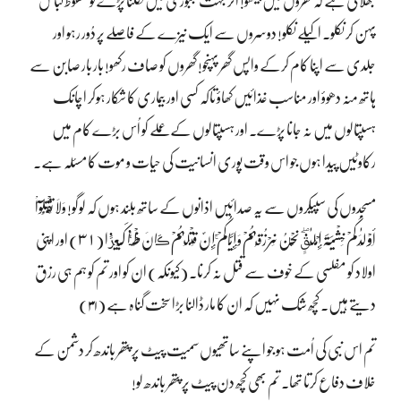
بھلائی ہے کہ گھروں میں بیٹھو! اگر بہت مجبوری میں نکلنا پڑے تو محفوظ لباس
پہن کر نکلو۔ اکیلے نکلو! دوسروں سے ایک نیزے کے فاصلے پر دُور رہو اور
جلدی سے اپنا کام کرکے واپس گھر پہنچو! گھروں کو صاف رکھو! بار بار صابن سے
ہاتھ منہ دھوؤ اور مناسب غذائیں کھاؤ تاکہ کسی اور بیماری کا شکار ہوکر اچانک
ہسپتالوں میں نہ جانا پڑے۔ اور ہسپتالوں کے عملے کو اُس بڑے کام میں
رکاوٹیں پیدا ہوں جو اس وقت پوری انسانیت کی حیات و موت کا مسئلہ ہے۔
مسجدوں کی سپیکروں سے یہ صدائیں اذانوں کے ساتھ بلند ہوں کہ لوگو! وَلَا تَقۡتُلُوٓاْ
أَوۡلَـٰدَكُمۡ خَشۡيَةَ إِمۡلَـٰقٍ۬‌ۖ نَّحۡنُ نَرۡزُقُهُمۡ وَإِيَّاكُمۡ‌ۚ إِنَّ قَتۡلَهُمۡ ڪَانَ خِطۡـًٔ۬ا كَبِيرً۬ا (٣١) اور اپنی
اولاد کو مفلسی کے خوف سے قتل نہ کرنا۔ (کیونکہ) ان کو اور تم کو ہم ہی رزق
دیتے ہیں۔ کچھ شک نہیں کہ ان کا مار ڈالنا بڑا سخت گناہ ہے (۳۱)
تم اس نبی کی اُمت ہو جو اپنے ساتھیوں سمیت پیٹ پر پتھر باندھ کر دشمن کے
خلاف دفاع کرتا تھا۔ تم بھی کچھ دن پیٹ پر پتھر باندھ لو!