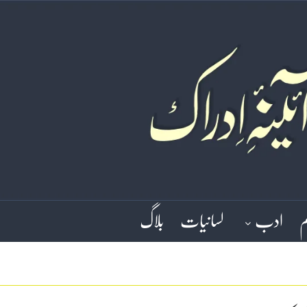
م
ادب
لسانیات
بلاگ