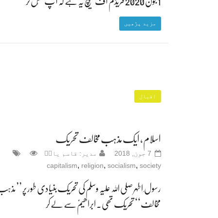
1 جون 2020 فریڈم آف سپیچ یہ ہے کہ آپ کھُل کر
مزید پڑھیں
اقبال
اسلام، ایک مذہب مخالف تحریک
7 جون, 2018
مدیر: قاسم یادؔ
,
,
,
capitalism
religion
socialism
society
رسول ِ اطہر صلی اللہ علیہ وسلم کی تحریک بنیادی طور پر ’’مذہ
مخالف‘‘ تحریک تھی۔ ابراھیمؑ سے لے کر