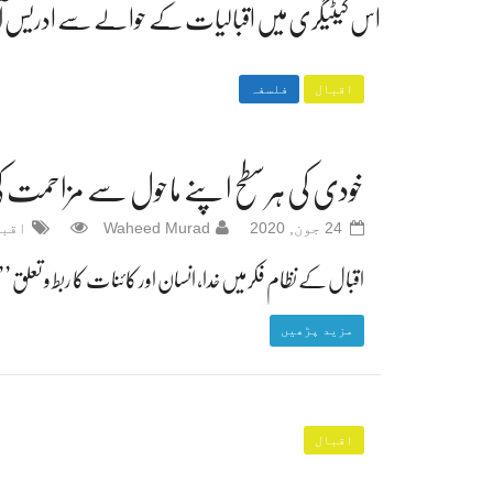
اس کیٹیگری میں اقبالیات کے حوالے سے ادریس آزا
اقبال
فلسفہ
خودی کی ہر سطح اپنے ماحول سے مزاحمت
24 جون, 2020
Waheed Murad
اقب
اقبال کے نظام فکر میں خدا، انسان اور کائنات کا ربط و تعل
مزید پڑھیں
اقبال