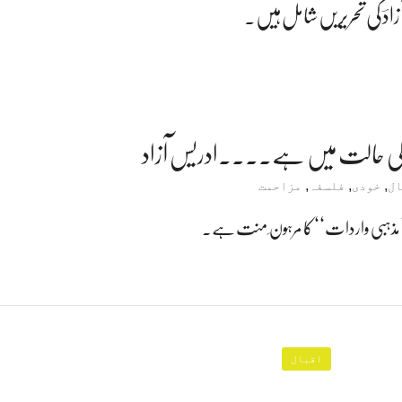
دؔ کی تحریریں شامل ہیں۔
 کی حالت میں ہے۔۔۔۔ادریس آزاد
,
,
,
ال
خودی
فلسفہ
مزاحمت
ق ’’مذہبی واردات‘‘ کا مرہون ِ منت ہے۔
اقبال