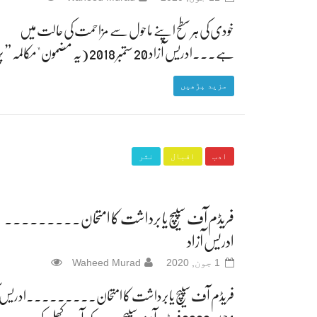
خودی کی ہر سطح اپنے ماحول سے مزاحمت کی حالت میں
ہے۔۔۔ادریس آزاد 20 ستمبر 2018 (یہ مضمون "مکالمہ” پر
مزید پڑھیں
ادب
اقبال
نثر
فریڈم آف سپیچ یا برداشت کا امتحان۔۔۔۔۔۔۔۔۔
ادریس آزاد
1 جون, 2020
Waheed Murad
فریڈم آف سپیچ یا برداشت کا امتحان۔۔۔۔۔۔۔۔۔ادریس آ