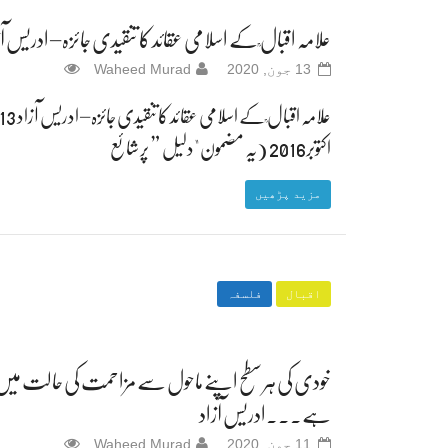
علامہ اقبال ؒ کے اسلامی عقائد کا تنقیدی جائزہ – ادریس آز
13 جون, 2020
Waheed Murad
علامہ اقبال ؒ کے اسلامی عقائد کا تنقیدی جائزہ – ادریس آزاد
اکتوبر2016 (یہ مضمون "دلیل ” پر شائع
مزید پڑھیں
اقبال
فلسفہ
خودی کی ہر سطح اپنے ماحول سے مزاحمت کی حالت میں
ہے۔۔۔ادریس آزاد
11 جون, 2020
Waheed Murad