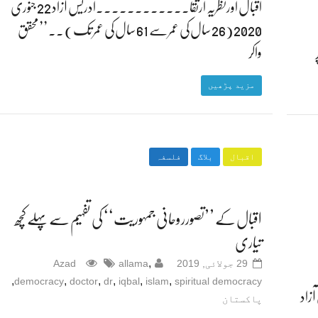
اقبال اورنظریہ ارتقا۔۔۔۔۔۔۔۔۔۔۔۔ادریس آزاد 22 جنوری
2020 (26 سال کی عمر سے 61 سال کی عمر تک) ۔۔ ’’محقق
واکر
مزید پڑھیں
اقبال
بلاگ
فلسفہ
اقبال کے ’’تصورروحانی جمہوریت‘‘ کی تفہیم سے پہلے کچھ
تیاری
,
29 جولائی, 2019
allama
Azad
,
,
,
,
,
,
democracy
doctor
dr
iqbal
islam
spiritual democracy
زاد
پاکستان