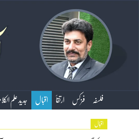
فلسفہ
فزکس
ارتقأ
اقبال
جدید علم الکلا
اقبال