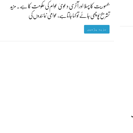
جمہوریت کا پہلا اورآخری دعویٰ عوام کی حکومت کا ہے۔ مزید
تشریح پوچھی جائے تو کہا جاتاہے، عوامی نمائندوں کی
مزید پڑھیں
ب