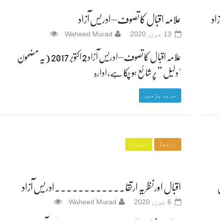
اد
علامہ اقبال کا تصوف – ادریس آزاد
13 جون, 2020
Waheed Murad
 13
علامہ اقبال کا تصوف – ادریس آزاد 2 اکتوبر 2017 (یہ مضمون
"دلیل ” پر شائع ہو چکا ہے، ادارہ
مزید پڑھیں
ارتقأ
اقبال
اقبال اورنظریہ ارتقا۔۔۔۔۔۔۔۔۔۔۔۔ادریس آزاد
6 جون, 2020
Waheed Murad