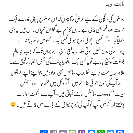
عادت سی۔
دوستوں کی دلچسپی کے لیے عرض کرتا چلوں کہ اس موضوع پر ہالی وُوڈ نے ایک
نہایت عمدہ فلم بھی بنائی ہے۔ جس کا نام ہے گولڈن کمپاس۔ جس میں یہ بھی
دکھایا گیا ہے کہ کسی بچے کی رُوح ِ حیوانی کسی ایک مخصوص جانور یا چرندے
پرندے کی رُوح نہیں ہوتی بلکہ یہ بدلتی رہتی ہے یہاں تک کہ جب بچہ عالمِ
بلوغت کو پہنچ جاتاہے تو یہ کسی ایک جانور یا پرندے کی شکل اختیار کرلیتی ہے۔
علاوہ بریں نیٹ پر بے شمار ویب سائیٹس بھی موجود ہیں جو اپنے اپنے طریقوں
سے آپ کی رُوحِ حیوانی بتاتے ہیں۔ اگر گوگل میں لکھاجائے، ’’اینمل
سپرٹ‘‘ تو وہ ویب سائیٹس سامنے آجاتی ہیں جو آپ سے مختلف سوالات
پوچھتے اور آخر میں آپ کو آپ کی رُوحِ حیوانی کے بارے میں بتاتے ہیں۔