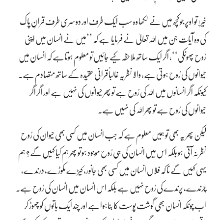
خیر! تو اوپر جو کچھ میں نے لکھا وہ سب ایک طرف اور دوسری طرف قرانِ پاک
کی وہ آیات جن میں اللہ تعالیٰ نے فرمایا ہے کہ ’’میں نے انسان میں اپنی
رُوح پھونکی‘‘، اگر ایک ساتھ ملاحظہ کیے جائیں تو معلوم ہوتاہے کہ انسان میں
حیوانوں کی رُوح ہوتی ہے، والا نظریہ غالباً قرانی عقیدہ کے ساتھ متصادم ہے۔
کیونکہ اگر انسانوں میں اللہ کی رُوح ہے تو پھر حیوانوں کی نہیں ہے اور اگر اگر
حیوانوں کی رُوح ہے تو پھر اللہ کی نہیں ہے۔
لیکن پھر یہ بھی تو ہمیں معلوم ہے کہ جب انسان میں کسی بھی حیوان کی رُوح
نظر نہ آتی ہو بلکہ اس میں انسان کی ہی رُوح موجود ہو تو پھر ہم کیا کہیں گے؟ ہم
یہی کہیں گے نا کہ فلاں انسان میں کسی بھی جانور، کیڑے مکوڑے، درندے،
چرندے، پرندے کی رُوح نہیں ہے بلکہ اس انسان میں انسان کی رُوح ہے۔
اب چونکہ انسان بھی گوشت پوست کا بناہوا ہے اور چند ایک باتوں کو چھوڑ کر