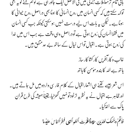
باقی تمام ترمعاملاتِ زندگی میں فی الاصل ایک جانور ہی ہے تو ہم کہنے کو یہ بھی
تو کہہ سکتے ہیں کہ کسی انسان میں روحِ انسانی کا ہونا بھی دراصل روح ِ حیوانی کا
ہوناہے۔ لیکن یہ بات اس لیے درست نہیں ہوسکتی کیونکہ جب کسی انسان
میں فقط انسان کی رُوح ہوتی ہے تو دراصل وہی وقت ہے جب اس میں خدا
کی رُوح ہوتی ہے۔ اقبال تو اس خیال کے ساتھ بے حد متفق ہیں۔
غالب و کار آفریں کار کشا کار ساز
ہاتھ ہے اللہ کا بندہ ٔ مؤمن کا ہاتھ
اس شعر جیسے کتنے ہی اشعار اقبال کے کلام ِ فارسی و اردو میں مل جاتے ہیں۔
اور ظاہر ہے اقبال نے یہ نظریہ ازخود تو نہیں گھڑلیا، یقیناً ہمیشہ کی طرح قرانِ
پاک سے اخذکیا۔
فَأَقِمۡ وَجۡهَكَ لِلدِّينِ حَنِيفً۬ا‌ۚ فِطۡرَتَ ٱللَّهِ ٱلَّتِى فَطَرَ ٱلنَّاسَ عَلَيۡہَا‌ۚ