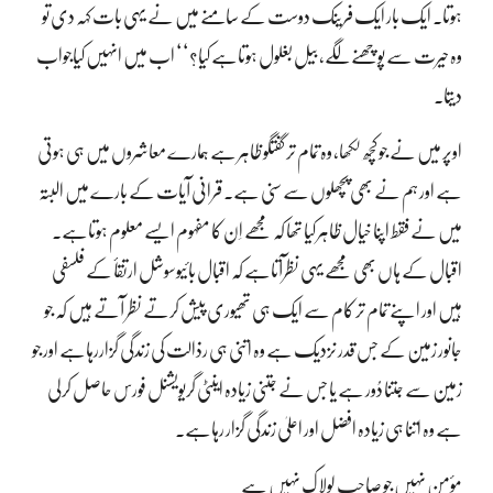
ہوتا۔ ایک بار ایک فرینک دوست کے سامنے میں نے یہی بات کہہ دی تو
وہ حیرت سے پوچھنے لگے، بیل بغلول ہوتاہے کیا؟‘‘ اب میں انہیں کیاجواب
دیتا۔
اوپر میں نے جو کچھ لکھا، وہ تمام تر گفتگو ظاہر ہے ہمارے معاشروں میں ہی ہوتی
ہے اور ہم نے بھی پچھلوں سے سنی ہے۔ قرانی آیات کے بارے میں البتہ
میں نے فقط اپنا خیال ظاہر کیا تھا کہ مجھے اِن کا مفہوم ایسے معلوم ہوتاہے۔
اقبال کے ہاں بھی مجھے یہی نظرآتاہے کہ اقبال بائیوسوشل ارتقأ کے فلسفی
ہیں اور اپنے تمام تر کام سے ایک ہی تھیوری پیش کرتے نظر آتے ہیں کہ جو
جانور زمین کے جس قدر نزدیک ہے وہ اتنی ہی رذالت کی زندگی گزاررہاہے اور جو
زمین سے جتنا دُور ہے یا جس نے جتنی زیادہ اینٹی گریویشنل فورس حاصل کرلی
ہے وہ اتنا ہی زیادہ افضل اور اعلیٰ زندگی گزار رہاہے۔
مؤمن نہیں جو صاحبِ لولاک نہیں ہے