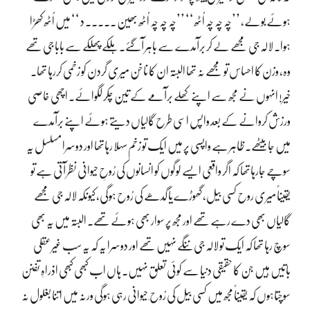
ہوئے بولے، ’’چہ چہ چہ اُٹھ‘‘ ’’چہ چہ چہ اُٹھ بھین ۔۔۔۔۔ د ‘‘ میں اُٹھ کھڑا
ہوا۔ لالہ جی مجھے لے کر برآمدے سے باہر آگئے۔ ہلکے پھلکے سے بابا جی تھے
وہ، وزن کا احساس تو مجھے نہ تھا البتہ ان کا ناخن میری گردن کو زخمی کررہا تھا۔
خیر! انہوں نے مجھ سے اپنے کھلے برآمے کے تین چکر لگوائے۔ اچھی خاصی
ورزش کروانے کے بعد واپس اسی طرح گالیاں دیتے ہوئے اپنے برآمدے
میں جابیٹھے۔ ظاہر ہے واپسی پر میں ایک تو زخم سہلا رہاتھا اور دوسرا مسلسل یہ
سوچے جارہاتھا کہ اگر واقعی ایسے لوگوں کو انسانوں کی رُوحِ حیوانی نظر آتی ہے تو
یقیناً میری روح کسی بیل، گھوڑے یا گدھے کی رُوح ہوگی، کیونکہ لالہ جی مجھے
گالیاں بھی دے رہے تھے اور مجھ پر سوار بھی ہوئے تھے۔ البتہ میں یہ بھی
سوچ رہا تھا کہ ایک تو لالہ جی ننگے نہیں تھے اور دوسرا یہ کہ یہ سب غیرعقلی
باتیں ہیں جن کا حقیقی دنیا سے کوئی تعلق نہیں۔ ہاں اب کبھی کبھی اذراہِ تفنن
سوچتاہوں کہ یقیناً مجھ میں کسی بیل کی رُوح ِ حیوانی رہی ہوگی ورنہ میں اتنا بغلول نہ