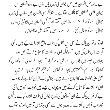
ہے۔ اور جس انسان میں جس حیوان کی رُوح پائی جاتی ہے، وہ انسان اُس
حیوان جیسی خصلتوں کا مالک ہوتاہے۔ مثلاً اگر کسی انسان میں سانپ کی رُوح ِ
حیوانی ہے تو وہ ڈسنے سے باز نہیں آسکتا اور اگر کسی انسان میں چیونٹی کی روحِ
حیوانی ہے تو وہ مال جمع کرنے سے باز نہیں آسکتا، علیٰ ھٰذالقیاس۔
اور تو اور قرانِ پاک نے بھی اس نظریہ کی طرف واضح اشارات کیے ہیں۔ کئی
آیات اِس طرح کی ہیں، ’’جو لوگ اپنی خواہشات کا اتباع کرتے ہیں، وہ
چوپائیوں جیسے ہیں بلکہ ان سے بھی زیادہ گمراہ‘‘۔ چوپائے سبزی خورجانوروں کو
کہاجاتاہے۔ ہم دیکھتے ہیں چوپائے گھاس کے پیچھے پیچھے چل پڑتے ہیں۔
یعنی اپنی خواہشات کا اتباع کرتے ہیں۔ چنانچہ جب قران کہتاہے کہ جو لوگ
اپنی خواہشات کا اتباع کرتے ہیں وہ چوپائیوں جیسے ہیں تو بات سمجھ میں آتی
ہے کہ قرانِ پاک نے ان انسانوں کی رُوحِ حیوانی کی طرف اشارہ کیا ہے۔ لیکن
پھر جب قران یہ کہتاہے کہ وہ چوپائیوں سے بھی بدتر ہیں تو ہمیں اندازہ ہوتاہے