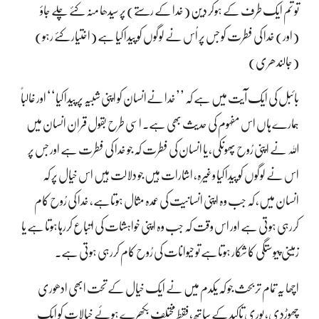
تو تم ایک طرف کے ہوکر دین (خدا کے رستے) پر سیدھا منہ کئے چلے جاؤ
(اور) خدا کی فطرت کو جس پر اُس نے لوگوں کو پیدا کیا ہے (اختیار کئے رہو)
(جالندھری)
بائبل کی ایک آیت میں ہے کہ ’’خدا نےانسان کو اپنی شبیہ پر پیدا کیا‘‘ اور غالباً
ہمارے ہاں اس مفہوم کی حدیث بھی ہے۔ اسی طرح بقول قران انسان میں
اللہ نے اپنی رُوح پھونکی، یا انسان کی فطرت کہ جو خدا کی فطرت ہے اور جس پر
اس نے لوگوں کو پیدا کیا وغیرہ، اشارات ہیں جو دلالت ہیں اس خیال پر کہ
انسان میں، کہ جب وہ اپنی انسانیت کی عمدہ مثال ہوتاہے، خدا کی رُوح کام
کررہی ہوتی ہے اور اس وقت کہ جب وہ اپنی خواہشات کی اتباع کررہاہوتا ہے یا
زمینی پیوستگی کا شکار ہوتاہے تو حیوانات کی رُوح کام کررہی ہوتی ہے۔
اچھا یہ تمام تر بحث جو کہ یکدم میں نے ایک خیال کے تحت ابھی ادھوری
چھوڑدی، پوری تاکید کے ساتھ ، فقط مختلف بکھرے ہوئے خیالات کو ایک