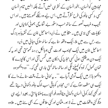
مجذوبین کو انسان، بطور انسان کے نظر ہی نہیں آتے بلکہ انہیں تمام انسان
کسی نہ کسی جانور کی طرح نظر آتے ہیں، اس لیے وہ ننگے گھومتے ہیں۔ اور اس
عجیب و غریب تصور کے ساتھ حسبِ دستور بے شمار سچی جھوٹی کہانیاں اور
حکایات بھی جُڑی ہیں۔ مثلاً میں نے ڈیرہ اسماعیل خان کے تقریباً ہربزرگ
سے، جس سے میں ملا، ایک واقعہ سنا ہے کہ ساٹھ ستر کی دہائی میں ڈیرہ
اسماعیل خان میں ایک مجذوب عورت تھی جو بالکل برہنہ گھومتی تھی اور یہ کہ
ایک دن وہ چیختی ہوئی کسی بجاج کی دکان میں گھس آئی اور اس کا کپڑے کا
تھان کھول کر خود کو لپیٹنے لگی اور ساتھ ساتھ کہتی جارہی تھی کہ، ’’وہ دیکھو! وہ
دیکھو! بازار میں ایک آدمی آرہاہے‘‘۔ یہ کہانی سناتے وقت سنانے والے کا
ایک ہی مقصد ہوتاہے کہ اس مجذوبہ کو باقی سب لوگ جانور دکھائی دیتے تھے
اور کبھی کبھار کوئی انسان دکھائی دیتا تو وہ فوراً کپڑے پہننا چاہتی۔ بعینہ ایسے ہی
دیگر کئی واقعات میں نے لاہور، ملتان اور کئی علاقوں کے بھی سنے ہیں۔ علاوہ