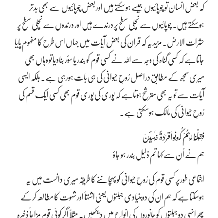
کہ بعض انسان تو چوپائیوں جیسے ہوسکتے ہیں اور بعض چوپائیوں سے بھی بدتر
ہوسکتے ہیں۔ چوپائیوں سے نچلی سطح پر درندے ہیں اور درندوں سے نچلی سطح پر
حشرات الارض۔ مزید یہ کہ قران کی بعض آیات میں جہاں اس طرح کا مفہوم پایا
جاتاہے کہ کسی گناہ کی وجہ سے اللہ نے کسی قوم کو بندر یا سؤر بنادیا تو وہاں بھی
میری سمجھ کے مطابق دراصل رُوحِ حیوانی کی ہی بات ہورہی ہے۔ بلکہ ایسی
آیات سے تو یہ بھی مترشح ہوتاہے کہ پوری کی پوری قوم بھی کسی ایک قسم کی
رُوحِ حیوانی کی مالک ہوسکتی ہے۔
فَقُلۡنَا لَهُمۡ كُونُواْ قِرَدَةً خَـٰسِـِٔينَ
ہم نے اُن سے کہا تم ذلیل بندر ہو جاؤ
اجتماعی طورپر کسی قوم کی رُوحِ حیوانی کو پہچاننے کا طریقہ میری دانست میں یہ
ہوسکتاہے کہ ہم ان کی دوبنیادی جبلتوں یعنی اشتہأ اور شہوت کا مطالعہ کرکے
پھر انہی دو جبلتوں کو جانوروں کی انواع میں دیکھیں۔ مثلاً اگر کوئی قوم مزاجاً ذخیرہ