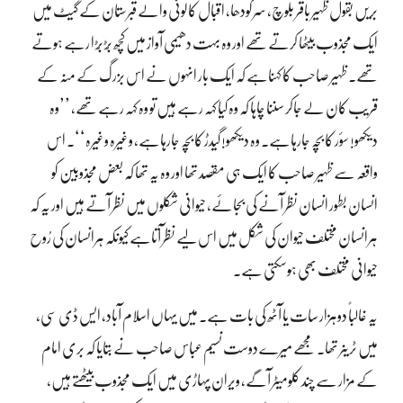
بریں بقول ظہیر باقر بلوچ، سرگودھا، اقبال کالونی والے قبرستان کے گیٹ میں
ایک مجذوب بیٹھا کرتے تھے اور وہ بہت دھیمی آواز میں کچھ بُڑبُڑا رہے ہوتے
تھے۔ ظہیر صاحب کا کہناہے کہ ایک بار انہوں نے اس بزرگ کے منہ کے
قریب کان لے جاکر سننا چاہا کہ وہ کیا کہہ رہے ہیں تو وہ کہہ رہے تھے، ’’وہ
دیکھو! سؤر کا بچہ جارہاہے۔ وہ دیکھو! گیدڑ کا بچہ جارہاہے، وغیرہ وغیرہ‘‘۔ اس
واقعہ سے ظہیر صاحب کا ایک ہی مقصد تھا اور وہ یہ تھا کہ بعض مجذوبین کو
انسان بطور انسان نظر آنے کی بجائے، حیوانی شکلوں میں نظر آتے ہیں اور یہ کہ
ہرانسان مختلف حیوان کی شکل میں اس لیے نظر آتاہے کیونکہ ہرانسان کی رُوح
حیوانی مختلف بھی ہوسکتی ہے۔
یہ غالباً دوہزار سات یا آٹھ کی بات ہے۔ میں یہاں اسلام آباد، ایس ڈی سی،
میں ٹرینر تھا۔ مجھے میرے دوست نسیم عباس صاحب نے بتایا کہ بری امام
کے مزار سے چند کلومیٹر آگے، ویران پہاڑی میں ایک مجذوب بیٹھتے ہیں،