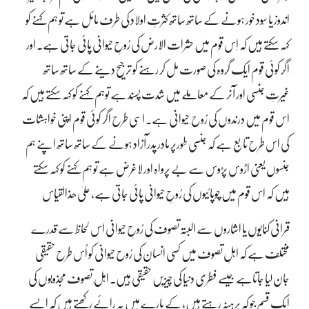
اندوز یا سُود خور ہونے کے ساتھ ساتھ کثرتِ اولاد کی طرف مائل ہے تو ہم کہنے کو
کہہ سکتے ہیں کہ اِس قوم میں حشرات الارض کی رُوحِ حیوانی پائی جاتی ہے۔ اور
اگر کوئی قوم ایک گروہ کی صورت مل کر رہنے کو ترجیح دینے کے ساتھ ساتھ
غیرتِ جنسی اور آنر کے معاملے میں شدت پسند ہے توہم کہنے کو کہہ سکتے ہیں کہ
اس قوم میں درندوں کی رُوح ِ حیوانی ہے۔ اسی طرح اگر کوئی قوم اپنی خواہشات
کی اس طرح تابع ہے کہ جنسی طورپر مادر پدر آزاد ہونے کے ساتھ ساتھ اپنے ہم
جنسوں یعنی اڑوس پڑوس سے بے پرواہ اور لاغرض ہے تو ہم کہنے کو کہہ سکتے
ہیں کہ اس قوم میں چوپائیوں کی رُوحِ حیوانی پائی جاتی ہے، علیٰ ھذالقیاس
قرانی کنایوں یا اشاروں سے البتہ تصوف کی رُوحِ حیوانی اس لحاظ سے قدرے
مختلف ہے کہ اہلِ تصوف میں کسی انسان کی رُوح حیوانی کو اُس طرح حقیقی
جان لیا جاتاہے جیسے فطری دنیا کی چیزیں حقیقی ہیں۔ اہل ِ تصوف مجذوبوں کی
ایک قسم جو کہ برہنہ رہتے ہیں، کے بارے میں یہ رائے رکھتے ہیں کہ ایسے