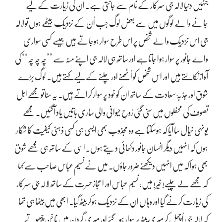
جنہیں دنیا لالہ جی سرکار کے نام سے جانتی ہے۔ ان کی زیارت کے لیے
جانے والے لوگوں میں سے بعض لوگ جب اُن کے نزدیک بیٹھے ہوں تو لالہ
جی اس نزدیک والے شخص پر اس طرح سوار ہوجاتے ہیں جیسے کسی سواری
والے جانور پر سوار ہوا جاتاہے اور ساتھ ہی لالہ جی اپنے منہ سے ’’چہ چہ چہ‘‘ کی
آواز نکالتے ہیں اور اس شخص کو اُٹھنے اور چلنے کے لیے کہتے ہیں۔ لوگ بڑے
شوق اور جذبۂ سعادت کے ساتھ ان کو خود پر سوار کراتے ہیں۔ یہ سنا تو مجھے اہل
تصوف کی محفلوں میں سنی گئی رُوحِ حیوانی والی ساری باتیں یاد آگئیں۔ مجھے
یونہی خیال سا آیا کہ ہوسکتاہے وہ مجذوب بھی ایسی ہی کسی ذہنی کیفیت کا شکار
ہوں کہ انہیں دیگر انسان جانور دکھائی دیتے ہوں۔ اسی کے ساتھ ہی مجھے شوق
بھی ہوا کہ میں انہیں دیکھنے ضرور جاؤں۔ میں نے نسیم عباس صاحب سے کہا
کہ مجھے لے چلیے! خیر! میں، نسیم عباس اور اعجاز حسرت کے ساتھ لالہ جی سرکار
کی زیارت کرنے گیا اور وہاں ان کے نزدیک ہوکر بیٹھ گیا۔ ابھی میں بیٹھا ہی تھا
کہ لالہ جی اُچھل کر میری پیٹھ پر سوار ہوگئے اور میری گردن میں ناخن چبھوتے