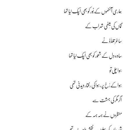
ہماری آنکھوں کے نُور کو بھی اُچک لیا تھا
گُماں کی مِیٹھی شراب کے
ساغر ِ تلذّذ نے
سادہ دِل کے شعور کو بھی اُچک لیا تھا
ہوا چلی تو
ہَوا کے رُخ پر، ہَوا کی رفتار دیدنی تھی
اگرمگر کی بہشت سے
منظروں نے بہہ بہہ کے
شہر جاں کی سِلوں پہ نقشے بنادیے تھے