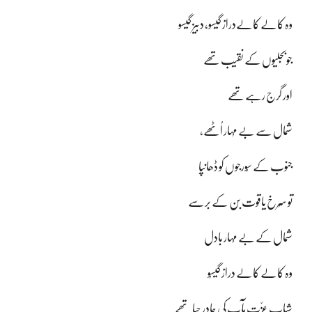
وہ کالے کالےدراز گیسو، دبیز گیسو
جوبجلیوں کے نقیب تھے
اور گرج رہے تھے
شمال سے بے مُہار اُٹھے،
جنوب کے سُورجوں کو ڈھانپا
تو سُرخ یاقوت بن کے برسے
شمال کے بے مُہار بادل
وہ کالے کالے دراز گیسُو
شباب عزّت مآب کی چادرِ حیا تھے