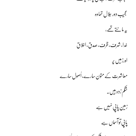
عجیب دور ِ جلال تھا وہ
یہ مانتے تھے،
خدا، شرَف، ظرف، صِدق، اخلاق
اورزمیں پر
معاشرت کے متون سارے، اُصول سارے
شکم زدہ ہیں۔
زمین پاپی نہیں ہے
پاپی تو آسماں ہے