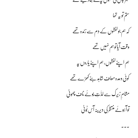
ستم تو یہ تھا
کہ ہم جو لفظوں کے دم سے زندہ تھے
وقت آیا تو ہم نہیں تھے
ہم اپنے لفظوں، ہم اپنے یاروں پہ
کوئی وعدہ معاف شاہد بنے کھڑے تھے
مشامِ زیرک سے لذّتِ بُوئے ناف چھُوٹی
تو آہُوئے منتظر کی دیرینہ آس ٹُوٹی
۔۔۔