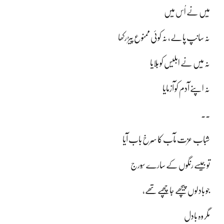
میں نے اُس میں
نہ سانپ پالے، نہ کوئی ممنوع پیڑ رکھا
نہ میں نے ابلیس کو بُلایا
نہ اپنے آدم کو آزمایا
۔۔
شباب عزت مآب کا سُرخ باب آیا
توجیسے رنگوں کے سارے سُورج
جو بادلوں پیچھے جاچُھپے تھے،
مگر وہ بادل