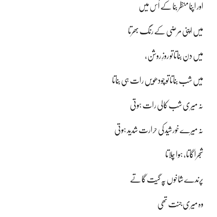
اور اپنا منظر بنا کے اُس میں
میں اپنی مرضی کے رنگ بھرتا
میں دن بناتا تو روزِ روشن،
مَیں شب بناتا تو چودھویں رات ہی بناتا
نہ میری شب کالی رات ہوتی
نہ میرے خورشید کی حرارت شدید ہوتی
شجراگاتا، ہوا چلاتا
پرندے شاخوں پہ گیت گاتے
وہ میری جنت تھی