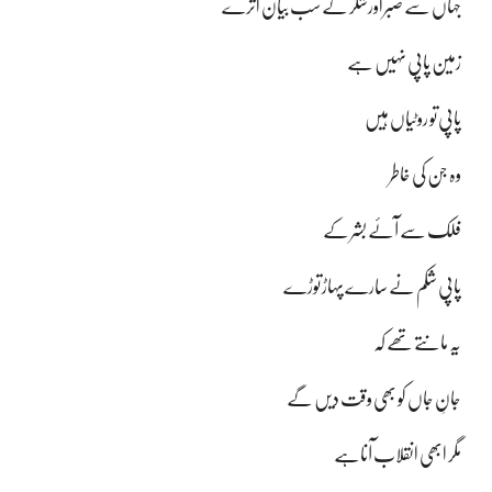
جہاں سے صبراورشکر کے سب بیان اُترے
زمین پاپی نہیں ہے
پاپی تو روٹیاں ہیں
وہ جن کی خاطر
فلک سے آئے بشر کے
پاپی شکم نے سارے پہاڑ توڑے
یہ مانتے تھے کہ
جانِ جاں کو بھی وقت دیں گے
مگر ابھی انقلاب آناہے