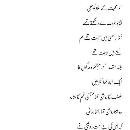
ہم محبت کے لفظ کوبھی
نگاہِ غربت سے دیکھتے تھے
نشاطِ معنی میں مَست تھے ہم
نشے میں دُھت تھے
بلند مقصد کے سُلجھے دھاگوں کا
ایک انبار تھا نظر میں
غضب کا روشن تھا منطقی فہم کا ستارہ
وہ اتنا روشن تھا، اتنا روشن
کہ اُس کی بے اَنت روشنی نے