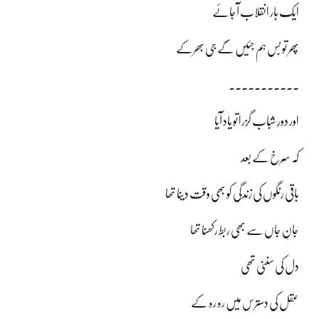
ایک بار انقلاب آجائے
پھر تو بس ہم جئیں گے جی بھرکے
۔۔۔۔۔۔۔۔۔۔۔
اور دورِ شباب گزرا تو یاد آیا
کہ سُرخ کے بعد
باقی رنگوں کی زندگی کو بھی وقت دینا تھا
جانِ جاں سے بھی ربط رکھنا تھا
دل کی سننی تھی
عقل کی دسترس میں رہ رہ کے