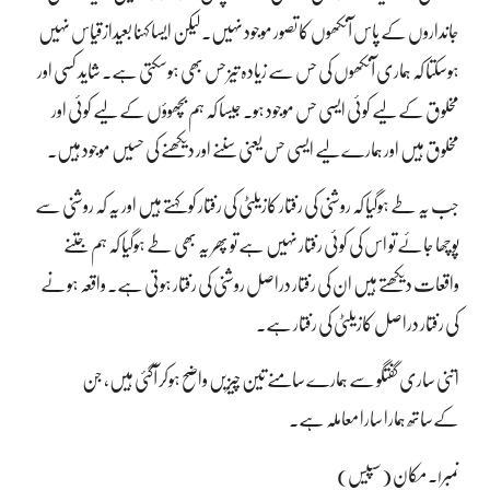
جانداروں کے پاس آنکھوں کا تصور موجود نہیں۔ لیکن ایسا کہنا بعیدازقیاس نہیں
ہوسکتا کہ ہماری آنکھوں کی حس سے زیادہ تیز حس بھی ہوسکتی ہے۔ شاید کسی اور
مخلوق کے لیے کوئی ایسی حس موجود ہو۔ جیسا کہ ہم بچھوؤں کے لیے کوئی اور
مخلوق ہیں اور ہمارے لیے ایسی حس یعنی سننے اور دیکھنے کی حسیں موجود ہیں۔
جب یہ طے ہوگیا کہ روشنی کی رفتار کازیلٹی کی رفتار کو کہتے ہیں اور یہ کہ روشنی سے
پوچھا جائے تو اس کی کوئی رفتار نہیں ہے تو پھر یہ بھی طے ہوگیا کہ ہم جتنے
واقعات دیکھتے ہیں ان کی رفتار دراصل روشنی کی رفتار ہوتی ہے۔ واقعہ ہونے
کی رفتار دراصل کازیلٹی کی رفتار ہے۔
اتنی ساری گفتگو سے ہمارے سامنے تین چیزیں واضح ہوکر آگئی ہیں، جن
کےساتھ ہمارا سارا معاملہ ہے۔
نمبر۱۔ مکان (سپیس)