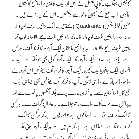
کا نشان ہوتاہے۔ کاپی پنسل لے لیں اور ایک کاغذ پر بڑا سا جمع کا نشان
لگائیں! اب جمع کے نشان کو غور سے دیکھیں۔ اس کے چار خانے ہیں۔
جنہیں کواڈرینٹس (Quadrants) کہتے ہیں۔ ایک دائیں طرف اوپر والا
خانہ، دوسرا بائیں طرف اوپر والا خانہ، تیسرا دائیں طرف نیچے والا خانہ اور چوتھا
بائیں طرف نیچے والا خانہ۔ یہ پورا جمع کا نشان ایک آبزرور کا فریم آف ریفرنس
ہے۔ یاد رہے، صرف ایک آبزور کا۔ ایک آبزور کوئی بھی ہوسکتاہے۔ ایک
انسان، ایک جانور یا ایک کیمرہ۔ ایک آبزور کا فریم آف ریفرنس اس آبزور کے
ساتھ ساتھ چلتاہے ساری زندگی۔ آپ کا فریم آف ریفرنس بھی ایسا ہی ایک
جمع کا بڑا سا نشان ہے۔ یہ نشان ہمارے چہرے بلکہ آنکھوں پر نصب ہے اور
پیدائش سے موت تک ہمارے ساتھ چلتاہے۔ یہ ہمارا اپنا گراف ہے۔ ہر کسی
کا الگ گراف ہوتاہے۔ ایسا کیوں ہے؟ ایسا کیوں ہے کہ ہرکسی کا الگ
گراف ہوتاہے۔ ایسا اس لیے ہے کہ ہم میں سے ہر ایک آبزور اپنی جگہ
ساکت ہے۔ باقی ساری دنیا اس کے آس پاس حرکت میں ہے۔ ہم جب