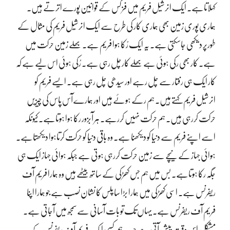
کہلاتاہے۔ ایک انرشیل فریم میں فزکس کے قوانین پورے اترتے ہیں۔
ہماری پوری زمین بھی ہماری کار کی طرح سے ایک انرشیل فریم کی مثال کے
طورپر دیکھی جاسکتی ہے۔ یہ ایک رُکا ہوا فریم ہے۔ بھلے زمین حرکت میں
ہے۔ کار بھی رکی ہوئی ہے بھلے کارچل رہی ہے۔ رُکی ہوئی اس لیے ہے کہ
کار ایک ہی رفتار سے چل رہے اور سیدھی چل رہی ہے۔ ایسے فریم کو
انرشیل فریم کہتے ہیں۔ ہم رکے ہوئے ہیں اور ہمارے آس پاس کی چیزیں
حرکت کررہی ہیں۔ ہم حرکت نہیں کررہے۔ ہر آبزور رکا ہوا ہوتاہے۔ کیونکہ
اسے اپنے فریم سے دنیا کو دیکھنا ہے۔ وہ باقی دنیا کو حرکت کرتاہوا دیکھتاہے۔
ہوائی جہاز کے نیچے سے زمین حرکت کررہی ہوتی ہے جبکہ ہوائی جہاز ایک ہی
جگہ رکا ہوتاہے۔ بس میں ہم جس کھڑکی کے ساتھ بیٹھے ہیں وہ ہمارا فریم آف
ریفرنس ہے۔ اسی کھڑکی میں ہمارا بڑا سا پلس کا نشان نصب ہے جو ہمارا اپنا
فریم آف ریفرنس ہے۔ یہاں تک تو بات آسانی سے سمجھ میں آجاتی ہے۔
مشکل اس وقت پیش آتی ہے جب ہم کسی ایک فریم آف ریفرنس کے