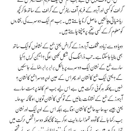
گراف کو کسی اور آبزور کے فریم آف ریفرنس کے گراف کے ساتھ ملاکر کچھ
ریاضیاتی پیمائشیں حاصل کرنا چاہتے ہیں۔ جب ہم ایک دوسرے کی رفتاروں
کو معلوم کرکے کسی نتیجے پر پہنچنا چاہتے ہیں۔
دویا دو سے زیادہ مختلف آبزرورز کے گرافس یعنی جمع کے نشانوں کو ایک ساتھ
بھی بنایا جاسکتاہے۔ تب ڈرائنگ کی شکل کیسی ہوگی؟ امیجن کریں؟ کیا
سارے جمع کے نشان ایک دوسرے پر بالکل برابر برابر بِٹھائے جاسکیں
گے؟ یعنی ایک جمع کا نشان اور پھر اس کے عین اوپر دوسرا جمع کا نشان؟
نہیں۔ چونکہ ہرکوئی حرکت میں ہے اس لیے جب ہم کاغذ پر بہت سارے
آبزورز کے جمع کے نشانات بنائیں گے تو کسی کا نشان تو یوں ہوگا کہ سیدھا۔
یعنی جیسے سیدھا سیدھا جمع کا نشان ہوتاہے جبکہ اس کے اوپر ایک اور نشان
جب رکھا جائےگا تو وہ تھوڑا سا روٹیٹ ہوکر بنے گا کیونکہ دوسرا شخص حرکت میں
تھا۔ حرکت میں ہونے کی وجہ سے اس کی ’’ورلڈ لائن‘‘، رکے ہوئے شخص