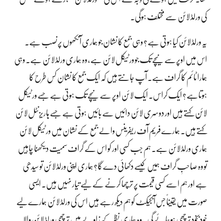
کی ورلڈ لائن سے مختلف ہوگی۔
یہ ورلڈ لائن کیا ہوتی ہے؟ وہی جمع کا نشان جو ہماری آنکھوں پر نصب ہے۔
اس میں اوپرسے نیچے تک جو ورٹیکل لائن ہے، وہ ہماری ورلڈ لائن ہے۔ وہی
ہمارا ٹائم کا گراف ہے۔ آپ جانتے ہیں کہ ایک جمع کا نشان کس طرح کا
ہوتاہے؟ ایک کراس۔ ایک لائن اوپر سے نیچے تک ہوتی ہے جسے ورٹیکل
لائن کہتے ہیں اور دوسری لائن دائیں سے بائیں ہوتی ہے جسے ہاریزنٹل لائن
کہتے ہیں۔ ہمارے فریم آف ریفرینس والے جمع کے نشان میں ورٹیکل لائن
ہماری ورلڈ لائن ہے۔ ہم جب کسی اور کو اس کے گراف سمیت دیکھنا چاہیں
تو وہ صاحبِ گراف ہمیں کیسے دکھائی دے گا؟ ہماری اپنی ورلڈ لائن تو سیدھی
ہے اور ہم اسے کسی قیمت پر ترچھا کرنے کے لیے تیار نہیں ہیں۔ ایسی
صورت میں یقیناً جس آبجیکٹ کو ہم دیکھ رہے ہیں اس کی ورلڈ لائن ہمارے لیے
خودبخود ترچھی ہوجائےگی۔ وہ ہماری نظرکے زاویے میں ترچھی ورلڈ لائن والا