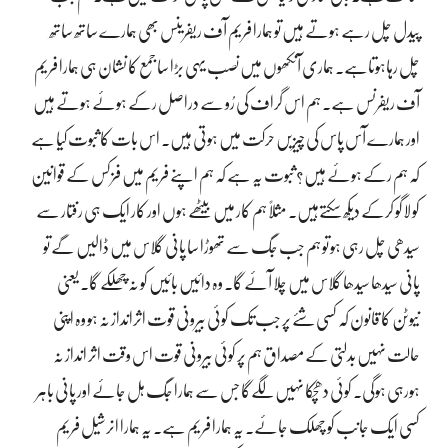
پیدل چل رہے ہوتے ہیں تو ہمارا فریم آف ریفرینس بھی ہمارے ساتھ ساتھ
چل رہاہوتاہے۔ ہماری آنکھوں میں نصب یہی بڑا سا جمع کا نشان ہی ہمارا فریم
آف ریفرنس ہے۔ ہم اس گراف کی رُو سے دراصل رکے ہوئے ہوتے ہیں
اور ہمارے آس پاس کی چیزیں حرکت میں ہوتی ہیں۔ اس بات کا ثبوت کیا ہے
کہ ہم رکے ہوئے ہیں؟ ثبوت یہ ہے کہ ہم اپنے فریم میں فزکس کے قوانین
کو لاگو کرکے دیکھ سکتےہیں۔ مثلاً ہم کار میں بیٹھے ہوں اور کار ایک ہی رفتار سے
سیدھی چل رہی ہو تو ہم جب جگ سے تھوڑا سا پانی گلاس میں ڈالیں گے تو
پانی سیدھا سیدھا گلاس میں چلا آئے گا۔ وہ دائیں بائیں کو نہ چھلکے گا۔ یعنی
نیوٹن کا قانون کہ کسی شئے پر جب تک کوئی بیرونی قوت اثرانداز نہ ہو وہ اپنی
حالت نہیں بدلتی کے مصداق ہم پر کوئی بیرونی قوت اس وقت اثر انداز نہ
ہورہی ہوگی۔ کوئی دھچکا نہیں لگےگا جس سے ہمارا جگ ہل جائے اور پانی باہر
کسی ایک جانب کو چھلک جائے۔ یہ ہمارا فریم ہے۔ یہ ہمارا انرشیل فریم