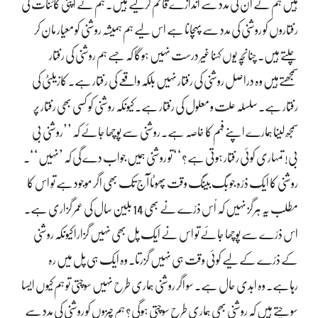
ہیں ہم نے ان کی مدد سے اندازے قائم کرلیے ہیں۔ ہم نے اپنی کائنات کی
رفتاروں کو روشنی کی مدد سے پہچانا ہے اس لیے ہم ہمیشہ روشنی کو معیار مان کر
چلتے ہیں۔ چنانچہ یوں کہنا غیر درست نہیں ہوگا کہ جسے ہم روشنی کی رفتار
سمجھتےہیں وہ دراصل روشنی کی رفتار نہیں بلکہ واقعے کی رفتار ہے۔ کازیلٹی کی
رفتار ہے۔ سلسلہ علت و معلول کی رفتار ہے۔ کیونکہ روشنی کو کسی بھی رفتار پر
سمجھ لینا ہمارے اپنے فہم کا خاصہ ہے۔ روشنی سے پوچھا جائے کہ ’’روشنی بی
بی! تمہاری کوئی رفتار ہوتی ہے؟‘‘ تو روشنی ہمیں جواب دے گی کہ ’نہیں‘‘۔
روشنی کا ایک ذرّہ جو بگ بینگ وقت پھوٹا آج تک بھی اگر موجود ہے تو اس کا
مطلب یہ ہرگز نہیں کہ اُس ذرّے نے بھی 14 بلین سال کی عمر گزاری ہے۔
اس ذرّے سے پوچھا جائے تو اس نے ایک پل بھی نہیں گزارا کیونکہ روشنی
کے ذرّے کے لیے کوئی وقت ہی نہیں گزرتا۔ وہ ایک ہی پل میں رہ
رہاہے۔ وہ ابدی حال ہے۔ سو اگر روشنی ہماری طرح نہیں سوچتی تو ہم کیوں ایسا
سوچتے ہیں کہ روشنی بھی ہماری طرح سوچتی ہوگی؟ ہم چیزوں کو روشنی کی مدد سے