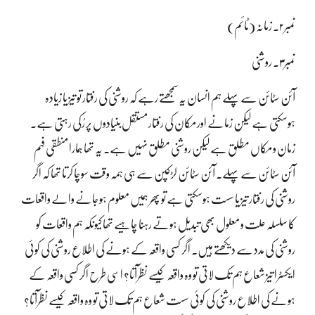
نمبر۲۔ زمانہ (ٹائم)
نمبر۳۔ روشنی
آئن سٹائن سے پہلے ہم انسان یہ سمجھتے رہے کہ روشنی کی رفتار تو تیز یا زیادہ
ہوسکتی ہے لیکن زمانے اور مکان کی رفتار مستقل بنیادوں پر رُکی رہتی ہے۔
زمان و مکاں مطلق ہے لیکن روشنی مطلق نہیں ہے۔ یہ تھا ہمارا منطقی فہم
آئن سٹائن سے پہلے۔ آئن سٹائن لڑکپن سے ہی ہمہ وقت سوچا کرتا تھا کہ اگر
روشنی کی رفتار تیز یا سست ہوسکتی ہے تو پھر ہمیں معلوم ہوجانے والے واقعات
کا سلسلہ علت و معلول بھی تبدیل ہوتے رہنا چاہیے تھا کیونکہ ہم واقعات کو
روشنی کی مدد سے دیکھتے ہیں۔ اگر کسی واقعہ کے ہونے کی اطلاع روشنی کی کوئی
ایکسٹرا تیز شعاع ہم تک لاتی تو وہ واقعہ کیسے نظرآتا؟ اسی طرح اگر کسی واقعہ کے
ہونے کی اطلاع روشنی کی کوئی سست شعاع ہم تک لاتی تو وہ واقعہ کیسے نظرآتا؟