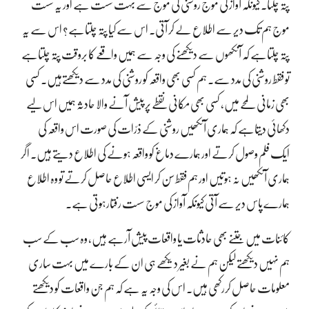
پتہ چلتا۔ کیونکہ آواز کی موج روشنی کی موج سے بہت سست ہے اور یہ سست
موج ہم تک دیر سے اطلاع لے کر آتی۔ اس سے کیا پتہ چلتاہے؟ اس سے یہ
پتہ چلتاہے کہ آنکھوں سے دیکھنے کی وجہ سے ہمیں واقعے کا بروقت پتہ چلتاہے
تو فقط روشنی کی مدد سے۔ ہم کسی بھی واقعہ کو روشنی کی مدد سے دیکھتےہیں۔ کسی
بھی زمانی لمحے میں، کسی بھی مکانی نقطے پر پیش آنے والا حادثہ ہمیں اس لیے
دکھائی دیتاہے کہ ہماری آنکھیں روشنی کے ذرّات کی صورت اس واقعہ کی
ایک فلم وصول کرتے اور ہمارے دماغ کو واقعہ ہونے کی اطلاع دیتے ہیں۔ اگر
ہماری آنکھیں نہ ہوتیں اور ہم فقط سن کر ایسی اطلاع حاصل کرتے تو وہ اطلاع
ہمارے پاس دیر سے آتی کیونکہ آواز کی موج سست رفتارہوتی ہے۔
کائنات میں جتنے بھی حادثات یا واقعات پیش آرہے ہیں، وہ سب کے سب
ہم نہیں دیکھتے لیکن ہم نے بغیر دیکھے ہی ان کے بارے میں بہت ساری
معلومات حاصل کررکھی ہیں۔ اس کی وجہ یہ ہے کہ ہم جن واقعات کو دیکھتے