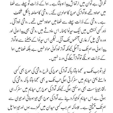
ٹکراتی ہے تو ان میں ارتعاش پیدا ہوجاتاہے۔ ہوا کے ذرّات تو پہلے سے فضا
میں موجود تھے جو آواز کی موج کا مواد بن گئے۔ روشنی کا معاملہ بالکل مختلف
ہے۔ روشنی کے ذرّات پہلے سے فضا میں موجود نہیں تھے۔ روشنی خود آئی۔
دُور کسی کہکشاں میں ایک سپرنوا پھٹا۔ اس حادثے میں روشنی بھی پیدا ہوئی اور
وہ روشنی چل کر ہماری آنکھوں تک آئی۔ لیکن اس سپرنوا کے پھٹنے سےجو آواز
پیدا ہوئی وہ ہم تک نہ آسکی کیونکہ آواز خود کوئی مواد نہیں ہے بلکہ فضا میں ہوا
کے ذرّات ہونگے تو آواز آسکے گی ورنہ نہیں۔
خیر! تو جب تک یہ سمجھا جاتا رہا کہ آواز کی موج کی طرح روشنی کی موج بھی کسی
واسطے یعنی میڈیم میں سفر کرتی ہوگی تب تک یہ بھی سمجھا جاتا رہا کہ روشنی کی
رفتار تیز یا سست بھی ہوسکتی ہوگی۔ کیونکہ آواز کی موج جس میڈیم میں سفر کررہی
ہوتی ہے اس میڈیم کو تیز کردینے سے آواز کی موج بھی تیز ہوجاتی اور تیزی سے
ہم تک پہنچتی ہے۔ جیسا کہ ہم جب کسی میدان میں کھڑے ہوں اور تیز ہوا چل