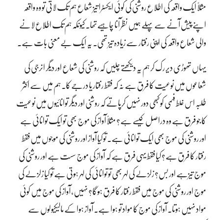
مثلاً ایک واقعہ کی اطلاع روشنی کی کوئی ایکسٹرا تیز شعاع ہم تک لاتی تو وہ واقعہ
اپنے پیش آنے سے پہلے ہمیں نظر آنا چاہیےتھا۔ کیونکہ ہم تک اطلاع لانے
والی شعاع واقعہ کی اپنی رفتار سے زیادہ تیز تھی۔ یہ ایک بے معنی بات ہے۔
یہاں تھوڑی دیر رک کر ہم یہ دیکھتے چلیں کہ روشنی کی شعاع اور دیگر انرجی کی
شعاعوں میں نوعیت کا فرق ہے نہ کہ فقط رفتار یا درجے کا۔ ہم میں سے اکثر
طلبہ اس غلط فہمی کو کبھی دور نہیں کرپاتے کہ روشنی اور دیگر توانائیوں میں نوعیت
کا جو فرق ہے وہ دراصل کیسے ہے؟ مثلاً آواز کی موج بھی تو ایک توانائی ہے
اور روشنی کی موج بھی ایک توانائی ہے۔ تو کیا آواز اور روشنی کی موجوں میں فقط
رفتار کا فرق ہے؟ کیا فقط یہی فرق ہے کہ آواز کی موج سست ہے اور روشنی کی
موج تیزہے اور بس؟ زلزلے کی لہر بھی تو توانائی کی لہر ہوتی ہے تو کیا زلزلے کی
موج اور روشنی کی موج میں فقط رفتار کا فرق ہوگا؟ نہیں، آواز کی موج میں کوئی
مواد نہیں ہوتا۔ آواز کی موج کا مواد تو ہوا ہے۔ آواز ہوا کے مالیکیولوں سے