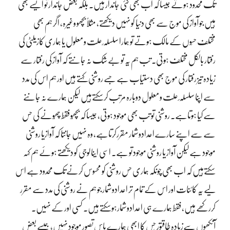
تک محدود ہوتے جیسا کہ اب بھی کئی جاندار ہیں۔ بلکہ بعض جاندار تو ایسے بھی
ہیں جو آواز کی موج سے بھی دنیا کو نہیں دیکھتے، مثلاً بچھو وغیرہ، اگر ہم بھی
مختلف حسّوں کے مالک ہوتے تو ہمارا سلسلہ ٔ علت و معلول یا ہماری کازیلٹی کی
رفتار بالکل مختلف ہوتی۔ تب ہم یہ تو بے شک نہ جانتے کہ آواز کی رفتار سے
زیادہ تیز رفتار کی موج بھی دستیاب ہے جسے روشنی کہتے ہیں اور ہم اس کی مدد
سے اپنا سلسلہ ٔ علت و معلول دوبارہ مرتب کرسکتےہیں لیکن ہمارے نہ جاننے
سے کیا ہوتاہے۔ روشنی تو تب بھی موجود ہوتی، جیسا کہ بچھُو فقط چھُونے کی حس
سے سے اپنے سارے اعدادوشمار مقررکرتاہے، وہ نہیں جانتا کہ آوازیا روشنی
موجود ہے لیکن آواز یا روشنی موجود تو ہے۔ اسی اینالوجی کو دیکھتے ہوئے ہم کہہ
سکتےہیں کہ اب بھی چونکہ ہماری حس روشنی کو محسوس کرنے تک محدود ہے اس
لیے یہ کائنات اور اس کے تمام تر اعدادوشمار جو ہم نے روشنی کی مدد سے مقرر
کررکھے ہیں، فقط ہمارے ہی اعدادوشمارہوسکتے ہیں۔ کسی اور کے نہیں۔
آنکھوں سےزیادہ طاقتور حِس کا ابھی ہمارے پاس تصور موجود نہیں، جیسے بعض