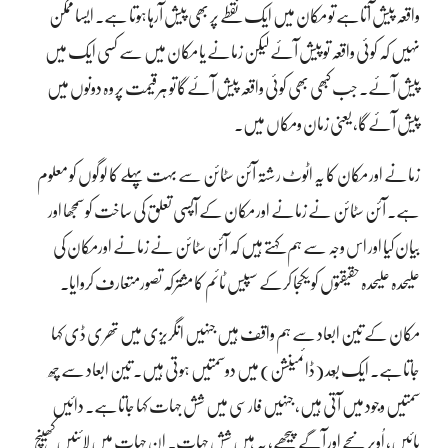
واقعہ پیش آتاہے تو مکان میں ایک نقطے پر بھی پیش آرہاہوتا ہے۔ ایسا ممکن
نہیں کہ کوئی واقعہ تو پیش آئے لیکن زمانے یا مکان میں سے کسی ایک میں
پیش آئے۔ جب کبھی بھی کوئی واقعہ پیش آئےگا تو ہرقیمت پر وہ دونوں میں
پیش آئےگا، یعنی زمان ومکاں میں۔
زمانے اور مکان کا یہ اٹوٹ رشتہ آئن سٹائن سے بہت پہلے کا لوگوں کو معلوم
ہے۔ آئن سٹائن نے زمانے اور مکان کے آپسی تعلق کی ساخت کو سمجھا اور
بیان کیا اور اس وجہ سے ہم کہتے ہیں کہ آئن سٹائن نے زمانے اورمکان کی
علیحدہ علیحدہ حقیقتوں کو یکجا کرکے سپیس ٹائم کا مشترکہ تصورمتعارف کروایا۔
مکان کے تین ابعاد سے ہم واقف ہیں جنہیں انگریزی میں تھری ڈی کہا
جاتاہے۔ ایک بُعد (ڈائمینشن) میں دوسمتیں ہوتی ہیں۔ تین ابعاد سے چھ
سمتیں وجود میں آتی ہیں، جنہیں فارسی میں شش جہات کہا جاتاہے۔ دائیں
بائیں، اُوپر نیچے اور آگے پیچھے، یہ ہیں شش جہات۔ ان جہات میں لائنیں کھینچ