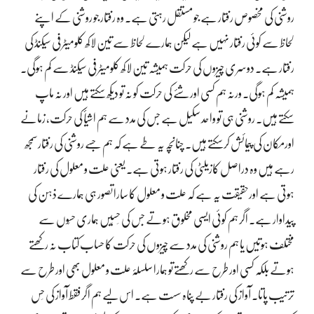
روشنی کی مخصوص رفتار ہے جو مستقل رہتی ہے۔ وہ رفتار جو روشنی کے اپنے
لحاظ سے کوئی رفتار نہیں ہے لیکن ہمارے لحاظ سے تین لاکھ کلومیٹر فی سیکنڈ کی
رفتار ہے۔ دوسری چیزوں کی حرکت ہمیشہ تین لاکھ کلومیٹر فی سیکنڈ سے کم ہوگی۔
ہمیشہ کم ہوگی۔ ورنہ ہم کسی اور شئے کی حرکت کو نہ تو دیکھ سکتے ہیں اور نہ ماپ
سکتے ہیں۔ روشنی ہی تو واحد سکیل ہے جس کی مدد سے ہم اشیأ کی حرکت، زمانے
اورمکان کی پیمائش کرسکتے ہیں۔ چنانچہ یہ طے ہے کہ ہم جسے روشنی کی رفتار سمجھ
رہے ہیں وہ دراصل کازیلٹی کی رفتار ہوتی ہے۔ یعنی علت و معلول کی رفتار
ہوتی ہے اورحقیقت یہ ہے کہ علت و معلول کا سارا تصور ہی ہمارے ذہن کی
پیداوار ہے۔ اگر ہم کوئی ایسی مخلوق ہوتے جس کی حِسّیں ہماری حسّوں سے
مختلف ہوتیں یا ہم روشنی کی مدد سے چیزوں کی حرکت کا حساب کتاب نہ رکھتے
ہوتے بلکہ کسی اور طرح سے رکھتے تو ہمارا سلسلۂ علت و معلول بھی اور طرح سے
ترتیب پاتا۔ آواز کی رفتار بے پناہ سست ہے۔ اس لیے ہم اگر فقط آواز کی حِس