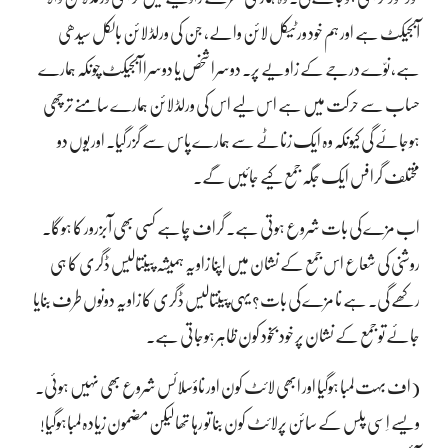
آبجیکٹ ہے اور ہم خود ورٹیکل لائن والے، جن کی ورلڈ لائن بالکل سیدھی
ہے، نوّے درجے کے زاویے پر۔ دوسرا شخص یا دوسرا آبجیکٹ چونکہ ہمارے
حساب سے حرکت میں ہے اس لیے اس کی ورلڈ لائن ہمارے سامنے ترچھی
ہوجائے گی کیونکہ وہ ایک زناٹے سے ہمارے پاس سے گزر گیا۔ اور یوں دو
مختلف گرافس ایک جگہ جمع کیے جائیں گے۔
اب مزے کی بات شروع ہوتی ہے۔ گراف چاہے کسی بھی آبزرور کا ہوگا۔
روشنی کی شعاع اس جمع کے نشان میں اپنا زاویہ ہمیشہ پینتالیس ڈگری کا ہی
رکھے گی۔ ہے نا مزے کی بات؟ یہی پینتالیس ڈگری کا زاویہ دونوں طرف بنایا
جائے تو جمع کے نشان پر خود بخود کون ظاہرہوجاتی ہے۔
(اف بہت لمبا ہوگیا اور ابھی لائٹ کون اور ناؤسلائس شروع بھی نہیں ہوئی۔
ویسے اِسی پلس کے سائن پرلائٹ کون بنا تو رہا تھا لیکن مضمون زیادہ لمباہوگیا!