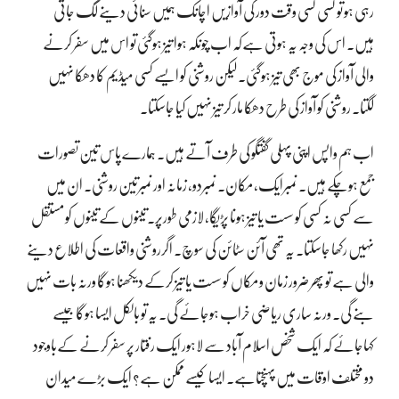
رہی ہو تو کسی کسی وقت دور کی آوازیں اچانک ہمیں سنائی دینے لگ جاتی
ہیں۔ اس کی وجہ یہ ہوتی ہےکہ اب چونکہ ہوا تیز ہوگئی تو اس میں سفر کرنے
والی آواز کی موج بھی تیز ہوگئی۔ لیکن روشنی کو ایسے کسی میڈیم کا دھکا نہیں
لگتا۔ روشنی کو آواز کی طرح دھکا مار کر تیز نہیں کیا جاسکتا۔
اب ہم واپس اپنی پہلی گفتگو کی طرف آتے ہیں۔ ہمارے پاس تین تصورات
جمع ہوچکے ہیں۔ نمبرایک، مکان۔ نمبردو، زمانہ اور نمبرتین روشنی۔ ان میں
سے کسی نہ کسی کو سست یا تیز ہونا پڑیگا، لازمی طورپر۔ تینوں کے تینوں کو مستقل
نہیں رکھا جاسکتا۔ یہ تھی آئن سٹائن کی سوچ۔ اگرروشنی واقعات کی اطلاع دینے
والی ہے تو پھر ضرور زمان و مکاں کو سست یا تیز کرکے دیکھنا ہوگا ورنہ بات نہیں
بنے گی۔ ورنہ ساری ریاضی خراب ہوجائے گی۔ یہ تو بالکل ایسا ہوگا جیسے
کہاجائے کہ ایک شخص اسلام آباد سے لاہور ایک رفتار پر سفر کرنے کےباوجود
دو مختلف اوقات میں پہنچتاہے۔ ایسا کیسے ممکن ہے؟ ایک بڑے میدان