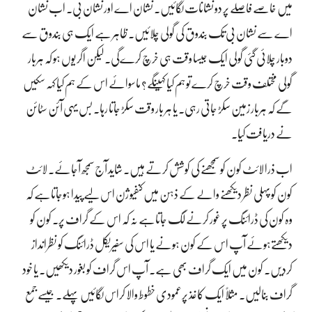
میں خاصے فاصلے پر دو نشانات لگائیں۔ نشان اے اور نشان بی۔ اب نشان
اے سے نشان بی تک بندوق کی گولی چلائیں۔ ظاہر ہے ایک ہی بندوق سے
دوبار چلائی گئی گولی ایک جیسا وقت ہی خرچ کرےگی۔ لیکن اگر یوں ہو کہ ہربار
گولی مختلف وقت خرچ کرے تو ہم کیا کہینگے؟ ماسوائے اس کے ہم کیا کہہ سکیں
گے کہ ہربار زمین سکڑ جاتی رہی۔ یا ہر بار وقت سکڑ جاتا رہا۔ بس یہی آئن سٹائن
نے دریافت کیا۔
اب ذرا لائٹ کون کو سمجھنے کی کوشش کرتے ہیں۔ شاید آج سمجھ آجائے۔ لائٹ
کون کو پہلی نظر دیکھنے والے کے ذہن میں کنفیوژن اس لیے پیدا ہوجاتاہے کہ
وہ کون کی ڈرائنگ پر غور کرنے لگ جاتاہے نہ کہ اس کے گراف پر۔ کون کو
دیکھتےہوئے آپ اس کے کون ہونے یا اس کی سفیریکل ڈرائنگ کو نظرانداز
کردیں۔ کون میں ایک گراف بھی ہے۔ آپ اس گراف کو بغور دیکھیں۔ یا خود
گراف بنالیں۔ مثلاً ایک کاغذ پرعمودی خطوط والا کراس لگائیں پہلے۔ جیسے جمع