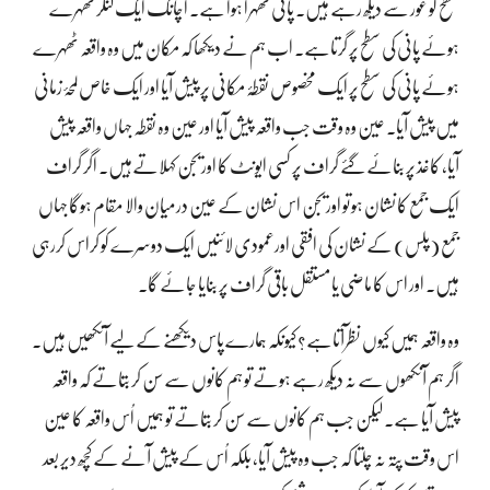
سطح کو غور سے دیکھ رہے ہیں۔ پانی ٹھہرا ہوا ہے۔ اچانک ایک کنکر ٹھہرے
ہوئے پانی کی سطح پر گرتاہے۔ اب ہم نے دیکھا کہ مکان میں وہ واقعہ ٹھہرے
ہوئے پانی کی سطح پر ایک مخصوص نقطۂ مکانی پر پیش آیا اور ایک خاص لمحۂ زمانی
میں پیش آیا۔ عین وہ وقت جب واقعہ پیش آیا اور عین وہ نقطہ جہاں واقعہ پیش
آیا، کاغذ پر بنائے گئے گراف پر کسی ایونٹ کا اوریجن کہلاتےہیں۔ اگر گراف
ایک جمع کا نشان ہو تو اوریجن اس نشان کے عین درمیان والا مقام ہوگا جہاں
جمع (پلس) کے نشان کی افقی اورعمودی لائنیں ایک دوسرے کو کراس کررہی
ہیں۔ اور اس کا ماضی یا مستقل باقی گراف پر بنایا جائے گا۔
وہ واقعہ ہمیں کیوں نظرآتاہے؟ کیونکہ ہمارے پاس دیکھنے کے لیے آنکھیں ہیں۔
اگر ہم آنکھوں سے نہ دیکھ رہے ہوتے تو ہم کانوں سے سن کر بتاتے کہ واقعہ
پیش آیا ہے۔ لیکن جب ہم کانوں سے سن کر بتاتے تو ہمیں اُس واقعہ کا عین
اس وقت پتہ نہ چلتا کہ جب وہ پیش آیا، بلکہ اُس کے پیش آنے کے کچھ دیر بعد