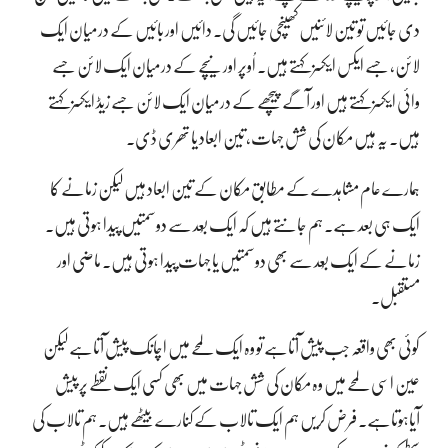
دی جائیں تو تین لائنیں کھینچی جائیں گی۔ دائیں اور بائیں کے درمیان ایک
لائن، جسے ایکس ایکسز کہتے ہیں۔ اُوپر اور نیچے کے درمیان ایک لائن جسے
وائی ایکسز کہتے ہیں اور آگے پیچھے کے درمیان ایک لائن جسے زیڈ ایکسز کہتے
ہیں۔ یہ ہیں مکان کی شش جہات، تین ابعاد یا تھری ڈی۔
ہمارے عام مشاہدے کے مطابق مکان کے تین ابعاد ہیں لیکن زمانے کا
ایک ہی بعد ہے۔ ہم جانتے ہیں کہ ایک بُعد سے دو سمتیں پیدا ہوتی ہیں۔
زمانے کے ایک بُعد سے بھی دو سمتیں یا جہات پیدا ہوتی ہیں۔ ماضی اور
مستقبل۔
کوئی بھی واقعہ جب پیش آتاہے تو وہ ایک لمحے میں اچانک پیش آتاہے لیکن
عین اسی لمحے میں وہ مکان کی شش جہات میں بھی کسی ایک نقطے پر پیش
آیاہوتاہے۔ فرض کریں ہم ایک تالاب کے کنارے بیٹھے ہیں۔ ہم تالاب کی