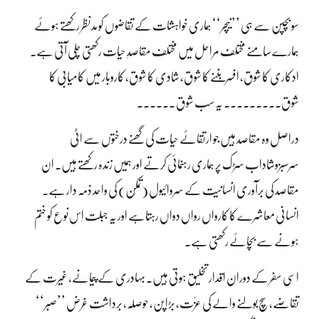
سو بچپن سے ہی ’’نیچر‘‘ ہماری خواہشات کے تقاضوں کو مدنظر رکھتے ہوئے
ہمارے سامنے مختلف مراحل میں مختلف مقاصدِ حیات رکھتی چلی آتی ہے۔
ادکاری کا شوق، افسربننے کا شوق، شادی کا شوق، کاروبار میں کامیابی کا
شوق۔۔۔۔۔۔۔۔۔ یہ سب شوق ۔۔۔۔۔۔
دراصل وہ مقاصد ہیں جو ارتقائے حیات کی گھنے درختوں سے اٹی
سرسبزوشاداب سڑک پر ہماری رہنمائی کرتے اور ہمیں زندہ رکھتے ہیں۔ ان
مقاصد کی برآوری انسانیت کے سروائیول (تمکّن) کی واحد ذمہ دار ہے۔
انسانی معاشرے کا کارواں رواں دواں رہتاہے اور یہ جبلت اِس نوع کو ختم
ہونے سے بچائے رکھتی ہے۔
اسی سفر کے دوران اقدار تخلیق ہوتی ہیں۔ بہادری کے پیمانے، غیرت کے
تقاضے، سچ بولنے والے کی عزّت، بڑاپن، حوصلہ، برداشت غرض ’’صبر‘‘