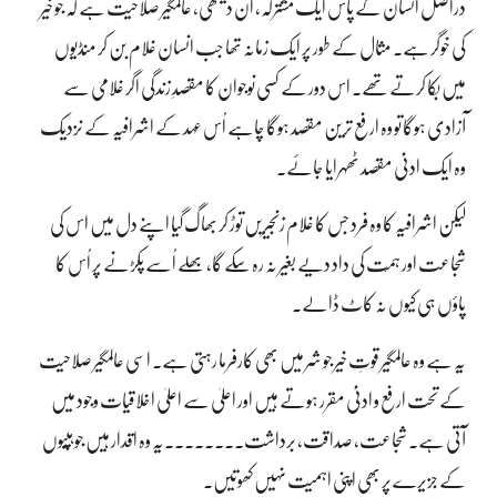
دراصل انسان کے پاس ایک مشترکہ، اَن دیکھی، عالمگیر صلاحیت ہے کہ جو خیر
کی خوگر ہے۔ مثال کے طور پر ایک زمانہ تھا جب انسان غلام بن کر منڈیوں
میں بکا کرتے تھے۔ اس دور کے کسی نوجوان کا مقصدِ زندگی اگر غلامی سے
آزادی ہوگا تو وہ ارفع ترین مقصد ہوگا چاہے اُس عہد کے اشرافیہ کے نزدیک
وہ ایک ادنیٰ مقصد ٹھہرایا جائے۔
لیکن اشرافیہ کا وہ فرد جس کا غلام زنجیریں توڑ کر بھاگ گیا اپنے دل میں اس کی
شجاعت اور ہمّت کی داد دیے بغیر نہ رہ سکے گا، بھلے اُسے پکڑنے پر اُس کا
پاؤں ہی کیوں نہ کاٹ ڈالے۔
یہ ہے وہ عالمگیر قوتِ خیر جو شر میں بھی کارفرما رہتی ہے۔ اسی عالمگیر صلاحیت
کے تحت ارفع و ادنیٰ مقرر ہوتے ہیں اور اعلیٰ سے اعلیٰ اخلاقیات وجود میں
آتی ہے۔ شجاعت، صداقت، برداشت۔۔۔۔۔۔۔۔یہ وہ اقدار ہیں جو ہپّیوں
کے جزیرے پر بھی اپنی اہمیت نہیں کھوتیں۔