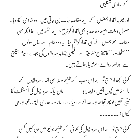
کے ساری شکلیں۔
اور پھر یہ اقدار بعضوں کے لیے مقاصدِ حیات بن جاتی ہیں۔ وہ شادی، کاروبار،
حصول ِ دولت جیسے مقاصد پر بھی اقدار کو ترجیح دینے لگتے ہیں۔ حالانکہ یہی
مقاصد تھے جنہوں نے اُن اقدار کو جنم دیا۔ یہ وہ مقام ہے جہاں دونوں
’’سطحات‘‘ کا تنازع جنم لیتاہے۔ لیکن بظاہر سروائیول کی جبلت ہمیشہ جیتتی
ہے اور اقدار والے ہمیشہ ہار جاتے ہیں۔
کوئی سمجھدار ہستی تو ہے اِس سب کے پیچھےورنہ اعلیٰ اقدار سروائیول کے
راستے میں کیوں آئیں؟ اچھا!!!۔۔۔۔۔۔۔ مان لیا کہ سروائیول کی انسٹنکٹ کا
نتیجہ تھیں تو پھر شجاعت، صداقت، دیانت، امانت، ہمدری، ایثار، محبت ہی
کیوں؟ ۔۔۔۔۔۔۔
کوئی ہستی تو ہے اس سروائیول کی کہانی کے پیچھے جو نیچر میں ہی کہیں کسی