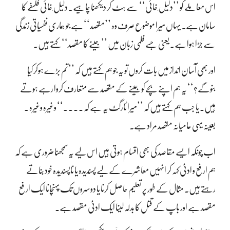
اس معاملے کو ’’دلیل ِ غائی‘‘ سے ہٹ کر دیکھنا چاہیے۔ دلیل ِ غائی فلسفے کا
سامان ہے۔ یہاں میرا موضوع صرف وہ ’’مقصد‘‘ ہے جو ہماری نفسیاتی زندگی
سے جُڑا ہواہے۔ یعنی جسے فلمی زبان میں ’’جینے کا مقصد‘‘ کہتے ہیں۔
اور بھی آسان انداز میں بات کروں تو یہ جو ہم کہتے ہیں کہ ’’تم بڑے ہوکر کیا
بنوگے؟‘‘ یہ ہم اپنے بچےکو جینے کے مقصد سے متعارف کروا رہے ہوتے
ہیں۔ یا جب ہم کہتے ہیں کہ ’’میرا ٹارگٹ یہ ہے کہ ۔ ۔ ۔ ۔‘‘ وغیرہ وغیرہ ۔
بعینہ یہی عامیانہ مقصد مراد ہے۔
اب چونکہ ایسے مقاصد کی بھی اقسام ہوتی ہیں اس لیے یہ سمجھنا ضروری ہے کہ
ہم ارفع و ادنیٰ کہہ کر انہیں معاشرے کے لیے پسندیدہ یا ناپسندیدہ خود بناتے
رہتے ہیں۔ مثال کے طور پر تعلیم حاصل کرنا یا دوسروں تک پہنچانا ایک ارفع
مقصد ہے اور باپ کے قتل کا بدلہ لینا ایک ادنیٰ مقصد ہے۔