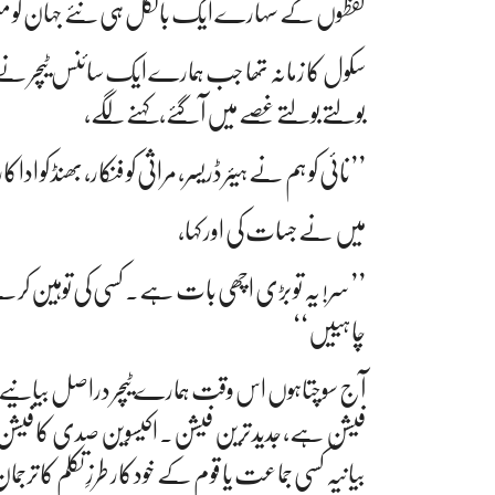
لفظوں کے سہارے ایک بالکل ہی نئے جہان کو مت
سکول کا زمانہ تھا جب ہمارے ایک سائنس ٹیچر نے 
بولتے بولتے غصے میں آگئے، کہنے لگے،
’’نائی کو ہم نے ہیئر ڈریسر، مراثی کو فنکار، بھنڈ کو ادا
میں نے جسات کی اور کہا،
’’سر! یہ تو بڑی اچھی بات ہے۔ کسی کی توہین ک
چاہییں‘‘
آج سوچتاہوں اس وقت ہمارے ٹیچر دراصل بیانیے 
فیشن ہے، جدید ترین فیشن۔ اکیسوین صدی کا فیشن۔ ج
بیانیہ کسی جماعت یا قوم کے خودکار طرزِ تکلم کا ترجما