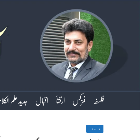
فلسفہ
فزکس
ارتقأ
اقبال
جدید علم الکلا
فلسفہ