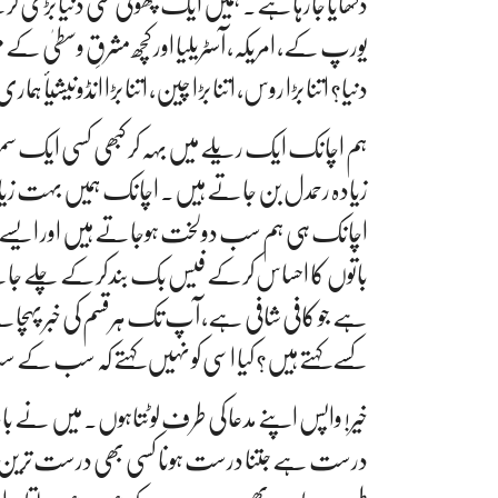
دکھایا جارہاہے۔ ہمیں ایک چھوٹی سی دنیا بڑی کرک
یورپ کے، امریکہ، آسٹریلیا اور کچھ مشرقِ وسطیٰ کے 
دنیا؟ اتنا بڑا روس، اتنا بڑا چین، اتنا بڑا انڈونیشیا
ہم اچانک ایک ریلے میں بہہ کر کبھی کسی ایک
زیادہ رحمدل بن جاتے ہیں۔ اچانک ہمیں بہت زیا
اچانک ہی ہم سب دولخت ہوجاتے ہیں اور ایسے ل
باتوں کا احساس کرکے فیس بک بند کرکے چلے جات
ہے جو کافی شافی ہے، آپ تک ہرقسم کی خبر پہچانے ک
کسے کہتے ہیں؟ کیا اسی کو نہیں کہتے کہ سب کے
خیر! واپس اپنے مدعا کی طرف لوٹتاہوں۔ میں نے بات 
درست ہے جتنا درست ہونا کسی بھی درست ترین ب