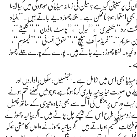
پرسیپشن کیا ہے؟ لیکن فی زمانہ میڈیا کی موجودگی میں کیا ایسا
کلم بھی استوار ہو؟ ناممکن ہے۔ لفظ چھوڑ دیے جاتے ہیں۔ ’’بنیاد
 گرد‘‘، تکفیری‘‘، ’’لبرل‘‘، ’’پوسٹ ماڈرن‘‘، ’’کلیشے‘‘،
مین سٹریم‘‘، ’’فریڈم آف سپیچ‘‘، ’’حقوقِ انسانی‘‘، ’’فیمنزم‘‘،
یرہ وغیرہ۔ لفظ چھوڑ دیے جاتے ہیں۔ پورے کےپورے جملے چھوڑ
ہے۔
میڈیا بھی اس میں شامل ہے۔ ایجنسیوں، ملکوں، اداروں اور
کی صورت نیا بیانیہ جاری کرناہوتاہے جو چوبیس گھنٹے ختم ہونے
ل نیٹ ورکس پرجنگل کی آگ سے بھی زیادہ تیزی کے ساتھ پھیل
رے زومبیز کی طرح اس کے پیچھے چل پڑتے ہیں۔ اگر بیانیہ چھوڑنے
و طبقات تقسیم ہوجاتے ہیں۔ اگر بیانیہ چھوڑنے والوں کا مشن ہو کہ