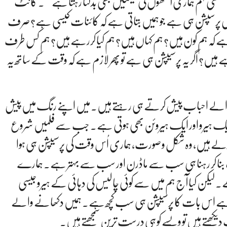
 منطقی فہم ہماری آنکھوں کی عینکیں بھی بدلتا رہتا ہے‘‘۔ کانٹ
ی پرسپشن ہی ہے جو ہمیں بتاتی ہے کہ کائنات کیسی ہے؟ صرف
ہے کہ ہم کون ہیں؟ ہم کہاں ہیں؟ ہم کیا کررہے ہیں؟ ہم کس طرف
رہے ہیں؟ اگر یہ پرسیپشن ہی ہے تو پھر لازم ہے کہ وقت کے ساتھ یہ
 والے احباب پیش کرتے ہی رہتے ہیں۔ میں اپنے رنگ میں پیش
 ایک ہیرو اور ایک ہیروئن بھی ہوتی ہے۔ جب سے فلمیں شروع
لے ہیں، وہ شکل و صورت، ہماری اُس وقت کی پرسیپشن ہی ہوا
ورت بنا کر رہنا ہی سب سے ماڈرن اور سب سے بہتر ہے۔ ہمارے
۔ لیکن کیا آج ہم میں سے کوئی چالیس کی دہائی کے ہیرو جیسی
وت ہے اس بات کا پرسیپشن ہی سب کچھ ہے۔ ہمیں دکھانے والے
ب دیکھتے ہیں تو ویسے کو ہی درست ترین سمجھتے ہیں۔