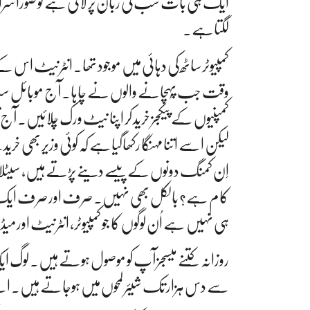
ایک ہی بات سب کی زبان پر لانی ہے تو صوراسرافیل
لگتاہے۔
کمپیوٹر ساٹھ کی دہائی میں موجود تھا۔ انٹرنیٹ اس کے
وقت جب پُہچانے والوں نے چاہا۔ آج موبائل سب
کمپنیوں کے پیکجز خرید کر اپنا نیٹ ورک چلائیں۔ آ
لیکن اسے اتنا مہنگا رکھاگیاہے کہ کوئی وزیر بھی خ
اِن کمنگ دونوں کے پیسے دینے پڑتے ہیں، سیٹلائیٹ 
کام ہے؟ بالکل بھی نہیں۔ صرف اور صرف ایک وجہ ہ
ہی نہیں ہے اُن لوگوں کا جو کمپیوٹر، انٹرنیٹ اور می
روزانہ کتنے میسجز آپ کو موصول ہوتے ہیں۔ ل
سے دس ہزار تک شیئر لمحوں میں ہوجاتے ہیں۔ اسے