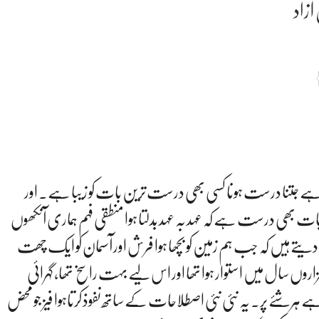
آزاد
 ہے جتنا درست ہونا کسی بھی درست ترین بات کو زیبا ہے۔ اور
 بھی درست ہے کہ عہد بہ عہد بدلتا ہوا منطقی فہم ہماری آنکھوں
تے ہیں کہ جب ہم زمین کو بچھا ہوا فرش اور آسمان کو ایک چھت
زاروں سال میں استوار ہوا تھا اور اس لیے بہت راسخ تھا، گہرائی
 ہرشئے پر۔ یہ نئی نئی اصطلاحات کے ساتھ نفوذ کرتاہوا فیز جو محض