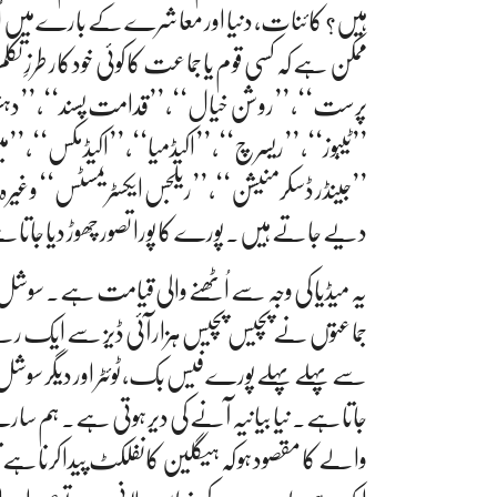
ہیں؟ کائنات، دنیا اور معاشرے کے بارے میں اُن کی 
ممکن ہے کہ کسی قوم یا جماعت کا کوئی خودکار طرزِ ت
پرست‘‘، ’’روشن خیال‘‘، ’’قدامت پسند‘‘، ’’دہشت
’’ٹیبُوز‘‘، ’’ریسرچ‘‘، ’’اکیڈمیا‘‘، ’’اکیڈمکس‘‘، ’’
’’جینڈر ڈسکرمنیشن‘‘، ’’ریلجس ایکسٹریمسٹس‘‘ وغ
دیے جاتے ہیں۔ پورے کا پورا تصور چھوڑ دیا جاتا
یہ میڈیا کی وجہ سے اُٹھنے والی قیامت ہے۔ سوشل 
جماعتوں نے پچیس پچیس ہزار آئی ڈیز سے ایک ریلے 
سے پہلے پہلے پورے فیس بک، ٹوئٹر اور دیگر سوش
جاتاہے۔ نیا بیانیہ آنے کی دیر ہوتی ہے۔ ہم سا
والے کا مقصود ہو کہ ہیگلین کانفلکٹ پیدا کرناہے ت