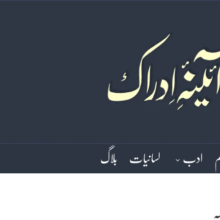
م
ادب
لسانیات
بلاگ