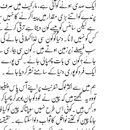
ایک صدی ہونے کو آئی ہے، مارکیٹ میں صرف چک
پرندے کو اتنے بڑی مقدار میں پیدا کرنے کا نہیں س
ہے لیکن سائنس کو پیسے کون دیتاہے ترقی کرنے کے 
کس کو نہیں لانا۔ دنیا کو کون سی غذا کھلائی جائے گی؟ دن
سب فیصلے زیرزمین ہوتے ہیں۔ کون سی بیماری سے 
جائے؟ کون سی بات چھپا لی جائے۔ کسی پورے کے پ
ایک فرد کو پوری دنیا کے سامنے نشر کردیا جائے۔
ہم میں سے اکثر لوگ انٹرنیٹ پر اپنے آس پاس چینیو
تووہ یہ سمجھتے ہیں کہ چین نے خود کو جان بوجھ کر 
ورکس ہیں۔ کوئی اس طرح نہیں سوچتا کہ چین کو کیا فائد
جانا چین کو کتنے نوافل کا ثواب دلوا سکتاہے۔ 