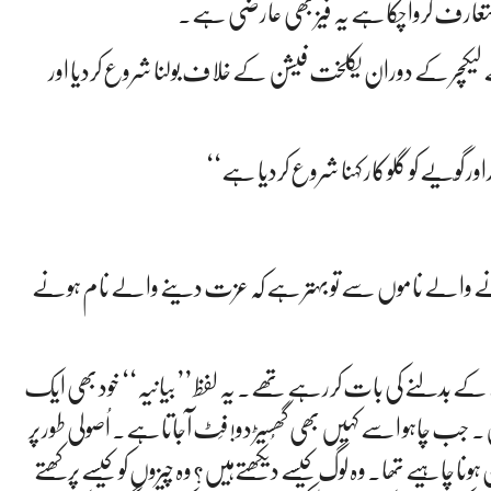
عارف کرواچکاہے یہ فیز بھی عارضی ہے۔
لیکچر کے دوران یکلخت فیشن کے خلاف بولنا شروع کردیا اور
کاراور گویّے کو گلوکار کہنا شروع کردیا ہے‘‘
رنے والے ناموں سے تو بہتر ہے کہ عزت دینے والے نام ہونے
کے بدلنے کی بات کررہے تھے۔ یہ لفظ ’’بیانیہ‘‘ خود بھی ایک
ب چاہو اسے کہیں بھی گھُسیڑ دو! فِٹ آجاتاہے۔ اُصولی طور پر
ن ہونا چاہیے تھا۔ وہ لوگ کیسے دیکھتےہیں؟ وہ چیزوں کو کیسے پرکھتے