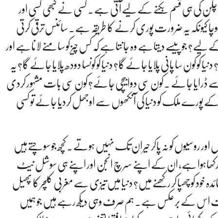
ن کی ہی قسم بکنے کے لیے آتی ہے۔ کسی نے کبھی کسی اور
وچا کیونکہ یہ ضرورت پوری کرنے کا طریقہ ہے۔ سائنس ترقی کرتی
لیے؟ جو پیسے دیتاہے وہ جانتاہے کہ کس چیز کو سامنے لاناہے اور
یا کو کون سا پانی پلایا جائے گا؟ دنیا کو کونسا دودھ پلایا جائے گا؟ یہ
ڈرایا جائے ۔ کون سی دوا بیچی جائے؟ کون سی بات مشہور کردی
ورے ملک کو دنیا کی آنکھوں سے اوجھل کردیا جائے تو کسی
ں اور روسیوں کو نہ پاکر حیران تک نہیں ہوتے۔ کچھ جو سوچتے ہیں
چھپا کر رکھاہوا ہے، ان کے اپنے سرچ انجن اور اپنے ہی سوشل نیٹ
ہ خود کو چھپا کر رکھنے میں؟ دنیا میں تیزی سے مغربی کلچر کا پھیل
حقیقت اس کے برعکس ہے۔ ہم صرف وہی دیکھ رہے ہیں جو ہمیں