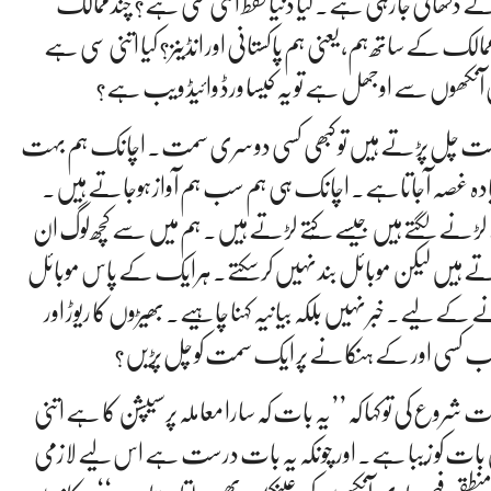
ے دکھائی جارہی ہے۔ کیا دنیا فقط اتنی سی ہے؟ چند ممالک
ممالک کے ساتھ ہم، یعنی ہم پاکستانی اور انڈینز؟ کیا اتنی سی ہے
ٔ ہماری آنکھوں سے اوجھل ہے تو یہ کیسا ورڈ وائیڈ ویب ہے؟
 سمت چل پڑتے ہیں تو کبھی کسی دوسری سمت۔ اچانک ہم بہت
دہ غصہ آجاتاہے۔ اچانک ہی ہم سب ہم آواز ہوجاتے ہیں۔
ڑنے لگتے ہیں جیسے کُتے لڑتے ہیں۔ ہم میں سے کچھ لوگ ان
ے ہیں لیکن موبائل بند نہیں کرسکتے۔ ہرایک کے پاس موبائل
ے لیے۔ خبر نہیں بلکہ بیانیہ کہنا چاہیے۔ بھیڑوں کا ریوڑ اور
 سب کسی اور کے ہنکانے پر ایک سمت کو چل پڑیں؟
شروع کی تو کہا کہ ’’یہ بات کہ سارا معاملہ پرسیپشن کا ہے اتنی
ات کو زیبا ہے۔ اور چونکہ یہ بات درست ہے اس لیے لازمی