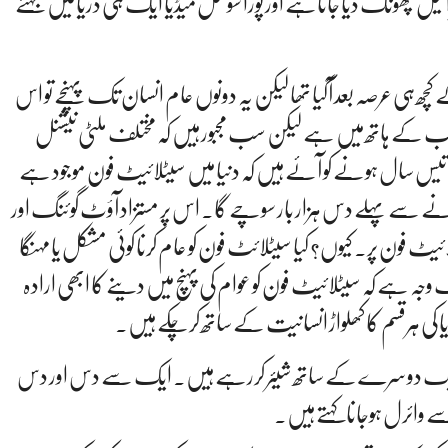
 پھونک دیا جاتاہے اور پورا سوشل میڈیا ایک ہی دریا میں بہنے
 کچھ ہی عرصہ بعد آگیا تھا لیکن یہ دونوں عام انسان تک پہنچے تو اس
 کے ہاتھ میں ہے لیکن سب مجبور ہیں کہ مختلف ملٹی نیشنل
ج تیس سال ہونے کو آئے ہیں کہ دنیا میں سیٹلائیٹ فون موجود ہے
ریدنے سے پہلے دس ہزار بار سوچے گا۔ اس پر مستزاد آؤٹ گوئنگ اور
فون پر۔ کیوں؟ کیا سیٹلائٹ فون کو عام کرنا کوئی مشکل یا مہنگا
ے کہ سیٹلائیٹ فون کو عوام کی پہنچ میں دینے کا ابھی ارادہ
ڈیا کی ہرقسم کا کھلواڑ انسانیت کے ساتھ کرچکے ہیں۔
وگ ایک دوسرے کے ساتھ شیئر کررہے ہیں۔ ایک سے دس اور دس
 وائرل ہوجانا کہتے ہیں۔