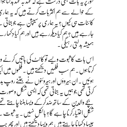
طور پر یہ بات بھی درست ہے کہ عہد بہ عہد بدلتا ہوا
کے حوالے سے ہم اکثر بات کرتے ہیں کہ یہ ہمار
کائنات ہی کیوں؟ یہ ہماری پرسیپشن ہے جو بتاتی 
جارہے ہیں؟ ہم کیا دیکھ رہے ہیں اور ہم کیا دِکھا 
ہمیشہ بدلتی رہیگی۔
اس بات کا ثبوت ویسے تو کانٹ کی باتیں کرنے
کرتاہوں۔ ہم سب فلمیں دیکھتے ہیں۔ فلموں میں
ہوئیں۔ ان ہیروؤں اور ہیروئنوں نے جتنے روپ بد
کرتی تھی جو ہمیں یہ بتاتی تھی کہ ایسی شکل و ص
بچے والدین کے ساتھ ضد کرکے ویسا بننا چاہتے تھے
شکل اختیار کرنا چاہے گا؟ بالکل نہیں۔ یہ ثب
جیسا دکھانا چاہتے ہیں ہم ویسا دیکھتے ہیں اور پھر ج