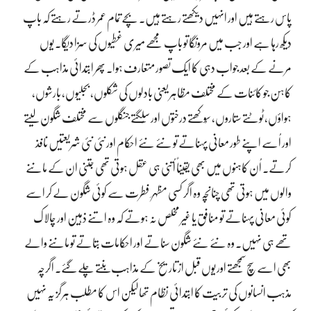
پاس رہتے ہیں اور انہیں دیکھتے رہتے ہیں۔ بچے تمام عمر ڈرتے رہتے کہ باپ
دیکھ رہا ہے اور جب میں مرونگا تو باپ مجھے میری غطیوں کی سزا دیگا۔ یوں
مرنے کے بعد جواب دہی کا ایک تصور متعارف ہوا۔ پھر ابتدائی مذاہب کے
کاہن جو کائنات کے مختلف مظاہر یعنی بادلوں کی شکلوں، بجلیوں، بارشوں،
ہواؤں، ٹوٹتے ستاروں، سُوکھتے درختوں اور سُلگتے جنگلوں سے مختلف شگون لیتے
اور اُسے اپنے طور معانی پہناتے تو نئے نئے احکام اور نئی نئی شریعتیں نافذ
کرتے۔ اُن کاہنوں میں بھی یقیناً اُتنی ہی عقل ہوتی تھی جتنی ان کے ماننے
والوں میں ہوتی تھی چنانچہ وہ اگر کسی مظہر ِ فطرت سے کوئی شگون لے کر اسے
کوئی معانی پہناتے تو منافق یا غیر مخلص نہ ہوتے کہ وہ اتنے ذہین اور چالاک
تھے ہی نہیں۔ وہ نئے نئے شگون سناتے اور احکامات بتاتے تو ماننے والے
بھی اسے سچ سمجھتے اور یوں قبل از تاریخ کے مذاہب بنتے چلے گئے۔ اگرچہ
مذہب انسانوں کی تربیت کا ابتدائی نظام تھا لیکن اس کا مطلب ہرگز یہ نہیں