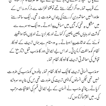
کے قریب تھا۔ وہ اگر اکھٹے رہتے تھے تو فقط خطرات سے ڈر کر ورنہ اس کے
علاوہ انہیں معاشرہ بن کر رہنے کی چنداں ضرورت نہ تھی۔ ایک ساتھ رہنے
میں مشکل یہ تھی کہ آپس میں مسائل پیدا ہوتے۔ وہ ایک دوسرے سے
گوشت اور ہڈیاں چھین چھین کر کھاتے اور پھر لڑپڑتے اوریوں بنتا ہوا قبیلہ
ٹوٹنے کے خدشات پیدا ہوجاتے۔ یہ وہ مقام ہے جہاں تربیت کے خودکار
نظام کو مداخلت کرنا پڑتی۔ اور اس لیے ابتدائی دور کا مذہب قبل ازتاریخ کے
قبائل کی معاشرتی تربیت کا خودکار نظام تھا۔
سو مذہب انسانی تربیت کا ایک خودکار نظام تھا۔ جانوروں کو مذہب کی ضرورت
نہیں تھی لیکن انسانوں کو ایسی تربیت کی ضرورت تھی جس کی بنا پر وہ سروائیو
کرپاتے۔ چنانچہ مذہب نے انسان کے لیے ابتدائی قسم کی اخلاقیات مرتب
کی۔ میں اکثر کہا کرتاہوں کہ،