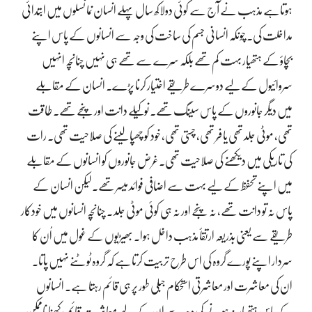
ہوتاہے مذہب نے آج سے کوئی دولاکھ سال پہلے انسان نما نسلوں میں ابتدائی
مداخلت کی۔ چونکہ انسانی جسم کی ساخت کی وجہ سے انسانوں کے پاس اپنے
بچاؤ کے ہتھیار بہت کم تھے بلکہ سِرے سے تھے ہی نہیں چنانچہ انہیں
سروائیول کے لیے دوسرے طریقے اختیار کرنا پڑے۔ انسان کے مقابلے
میں دیگر جانوروں کے پاس سینگ تھے۔ نوکیلے دانت اور پنجے تھے۔ طاقت
تھی، موٹی جلد تھی یا فَر تھی، چستی تھی، خود کو چھپا لینے کی صلاحیت تھی۔ رات
کی تاریکی میں دیکھنے کی صلاحیت تھی۔غرض جانوروں کو انسانوں کے مقابلے
میں اپنے تحفظ کے لیے بہت سے اضافی فوائد میسر تھے۔ لیکن انسان کے
پاس نہ تو دانت تھے، نہ پنجے اور نہ ہی کوئی موٹی جلد ۔ چنانچہ انسانوں میں خودکار
طریقے سے یعنی بذریعہ ارتقأ مذہب داخل ہوا۔ بھیڑیوں کے غول میں اُن کا
سردار اپنے پورے گروہ کی اس طرح تربیت کرتاہے کہ گروہ ٹوٹنے نہیں پاتا۔
ان کی معاشرت اور معاشرتی استحکام جبلی طور پر ہی قائم رہتا ہے۔ انسانوں
کے پاس ہتھیار نہ ہونے کی وجہ سے ان کے لیے معاشرت قائم رکھنا ناممکن