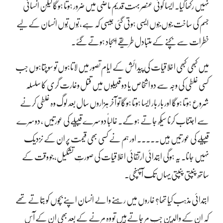
نہیں رکھا گیا۔ ایسا کوئی عنصر بہت قدیم ماضی میں ضرور ہوتا ہوگا لیکن انسانی
جسم کی ساخت جُوں جُوں ایسی ہوتی گئی جیسی کہ ہے، تُوں تُوں انسان کے لیے
خطرات سے بچنے کے متبادل طریقے ایجاد ہوتے گئے۔
میں کبھی کبھی اخلاقیات کی پیدائش کے ایّام تصور میں لاتاہوں تو سوچتاہوں جب
کسی غلطی کی وجہ سے دو اشخاص یا دو قبیلوں میں قتل وغارت گری کا سلسلہ
شروع ہوتا ہوگا اور بار بار ایسا ہوتا ہوگا تو آخر ہزاروں سال بعد لوگ وہ غلطی کرنے
سے اجتناب کرنا سیکھ جاتے ہوگے۔ غالباً دوسرے قبیلے کی عورتیں ، دوسرے
قبیلے کی عورتیں ہیں۔۔۔۔۔ اور ہم نے کسی بھی قیمت پر ان کے نزدیک
نہیں جانا۔ یہ ہوگی ابتدائی ارتقائی اخلاقیات کی صورتِ تشکیل، جو وقت کے
ساتھ پنپتی پنپتی یہاں تک آپہنچی۔
ابتدائی مذہب کیا تھا؟ غاروں میں رہنے والے انسان اپنے بچوں کو بتاتے تھے
کہ ان کے والدین جب مر جاتےہیں تو وہ مرنے کے بعد بھی ان کے آس