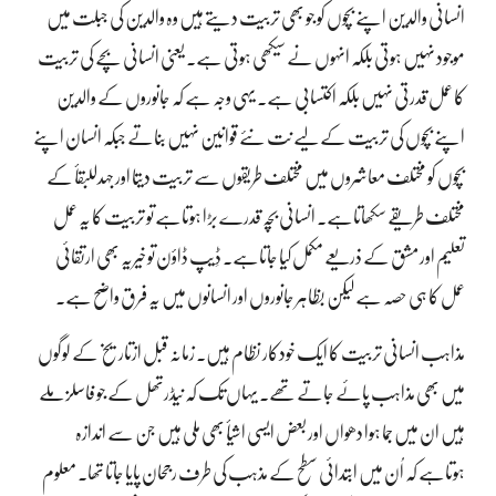
انسانی والدین اپنے بچوں کو جو بھی تربیت دیتے ہیں وہ والدین کی جبلت میں
موجود نہیں ہوتی بلکہ انہوں نے سیکھی ہوتی ہے۔ یعنی انسانی بچے کی تربیت
کا عمل قدرتی نہیں بلکہ اکتسابی ہے۔ یہی وجہ ہے کہ جانوروں کے والدین
اپنے بچوں کی تربیت کے لیے نت نئے قوانین نہیں بناتے جبکہ انسان اپنے
بچوں کو مختلف معاشروں میں مختلف طریقوں سے تربیت دیتا اور جہدللبقأ کے
مختلف طریقے سکھاتاہے۔ انسانی بچہ قدرے بڑا ہوتاہے تو تربیت کا یہ عمل
تعلیم اور مشق کے ذریعے مکمل کیا جاتاہے۔ ڈِیپ ڈاؤن تو خیریہ بھی ارتقائی
عمل کا ہی حصہ ہے لیکن بظاہر جانوروں اور انسانوں میں یہ فرق واضح ہے۔
مذاہب انسانی تربیت کا ایک خودکار نظام ہیں۔ زمانہ قبل ازتاریخ کے لوگوں
میں بھی مذاہب پائے جاتے تھے۔ یہاں تک کہ نیڈرتھل کے جو فاسلز ملے
ہیں ان میں جَما ہوا دھواں اور بعض ایسی اشیأ بھی ملی ہیں جن سے اندازہ
ہوتاہے کہ اُن میں ابتدائی سطح کے مذہب کی طرف رجحان پایا جاتا تھا۔ معلوم