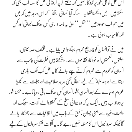
اس عمل کو کلی طور پر خودکار نہیں کہہ سکتے اگرچہ ارتقائی عمل کا حصہ اب بھی کہہ
سکتے ہیں۔ بس دیکھنا فقط یہ ہے کہ آیا انسانی ارتقأ کے اس درجہ میں کہ جس
میں ہم اب موجود ہیں ’’عقل‘‘ اپنی یہ ذمہ داری کس حد تک نبھاتی اور کس
قدر کامیاب ہوتی ہے۔
میں نے تو انسان کو بتدریج محروم ہوتاہوا ہی پایا ہے۔ مختلف صلاحیتوں،
جبلتوں، نعمتوں اور خودکار نظاموں سے۔ دیکھتے ہیں فطرت کی جانب سے
انسان کو محروم سے محروم کرتے چلے جانے کا یہ عمل کب تک جاری
رہتاہے اور جہدِ للبقأ کے لیے عطاکی گئی ہر ہر صلاحیت اور جبلت سے کلیۃً
محروم ہوجانے کے بعد انسان بطور انسان کس حد تک باقی رہ پاتاہے۔ ممکنہ طور
پر دو جواب ہیں۔ ایک یہ کہ وہ حیوانی سطح کے تحفظ والے آلات، سینگ اور
دانت وغیرہ سے یعنی حیوانِ ناطق کے باب میں اخلاقیات سے چھٹکارا پالے
گا کیونکہ سروائیول اس کا مسئلہ نہیں رہے گا۔ یہ آلات فقط سروائیول کے لیے