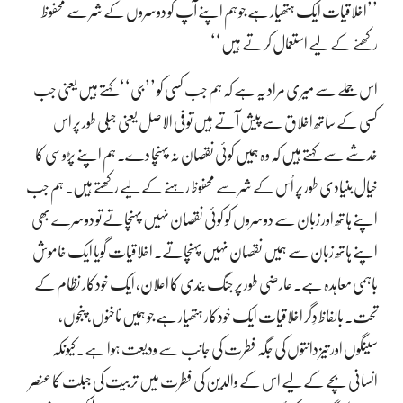
’’اخلاقیات ایک ہتھیار ہے جو ہم اپنے آپ کو دوسروں کے شر سے محفوظ
رکھنے کے لیے استعمال کرتے ہیں‘‘
اس جملے سے میری مراد یہ ہے کہ ہم جب کسی کو ’’جی‘‘ کہتے ہیں یعنی جب
کسی کے ساتھ اخلاق سے پیش آتے ہیں تو فی الاصل یعنی جبلی طور پر اس
خدشے سے کہتے ہیں کہ وہ ہمیں کوئی نقصان نہ پہنچا دے۔ ہم اپنے پڑوسی کا
خیال بنیادی طور پر اُس کے شر سے محفوظ رہنے کے لیے رکھتے ہیں۔ ہم جب
اپنے ہاتھ اور زبان سے دوسروں کو کوئی نقصان نہیں پہنچاتے تو دوسرے بھی
اپنے ہاتھ زبان سے ہمیں نقصان نہیں پہنچاتے۔ اخلاقیات گویا ایک خاموش
باہمی معاہدہ ہے۔ عارضی طور پر جنگ بندی کا اعلان، ایک خودکار نظام کے
تحت۔ بالفاظ دِگر اخلاقیات ایک خودکار ہتھیار ہے جو ہمیں ناخنوں، پنجوں،
سینگوں اور تیز دانتوں کی جگہ فطرت کی جانب سے ودیعت ہوا ہے۔ کیونکہ
انسانی بچے کے لیے اس کے والدین کی فطرت میں تربیت کی جبلت کا عنصر