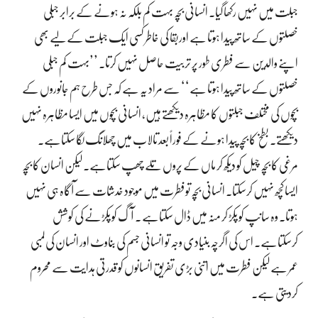
جبلت میں نہیں رکھا گیا۔ انسانی بچہ بہت کم بلکہ نہ ہونے کے برابر جبلی
خصلتوں کے ساتھ پیدا ہوتا ہے اوربقا کی خاطر کسی ایک جبلت کے لیے بھی
اپنے والدین سے فطری طور پر تربیت حاصل نہیں کرتا۔ ’’بہت کم جبلی
خصلتوں کے ساتھ پیدا ہوتا ہے‘‘ سے مراد یہ ہے کہ جس طرح ہم جانوروں کے
بچوں کی مختلف جبلتوں کا مظاہرہ دیکھتے ہیں، انسانی بچوں میں ایسا مظاہرہ نہیں
دیکھتے۔ بطخ کا بچہ پیدا ہونے کے فوراً بعد تالاب میں چھلانگ لگا سکتاہے۔
مرغی کا بچہ چیل کو دیکھ کر ماں کے پروں تلے چھپ سکتاہے۔ لیکن انسان کا بچہ
ایسا کچھ نہیں کرسکتا۔ انسانی بچہ توفطرت میں موجود خدشات سے آگاہ ہی نہیں
ہوتا۔ وہ سانپ کو پکڑ کر منہ میں ڈال سکتاہے ۔ آگ کو پکڑنے کی کوشش
کرسکتاہے۔ اس کی اگرچہ بنیادی وجہ تو انسانی جسم کی بناوٹ اور انسان کی لمبی
عمر ہے لیکن فطرت میں اتنی بڑی تفریق انسانوں کو قدرتی ہدایت سے محروم
کردیتی ہے۔