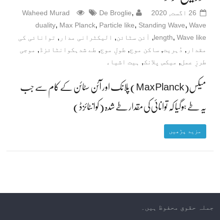
,
26 اگست, 2020
De Broglie
Waheed Murad
,
,
,
,
duality
Max Planck
Particle like
Standing Wave
Wave
,
,
,
,
Wave like
length
آئن سٹائن
الیکٹرانی مدار
توانائی کی
,
,
,
,
,
مقدار
دُہریت
ساکن موج
طولِ موج
طے شدہکوانٹائزڈ
موجی
,
,
طرزِ عمل
میکس پلانک
ہیت اشیاء
میکس(Max Planck) پلانک اور آئن سٹائن کے کام سے جب
یہ طے ہوگیا کہ توانائی کی مقدار طے شدہ (کوانٹائزڈ)
مزید پڑھیں
جملہ حقوق محفوظ ہیں۔