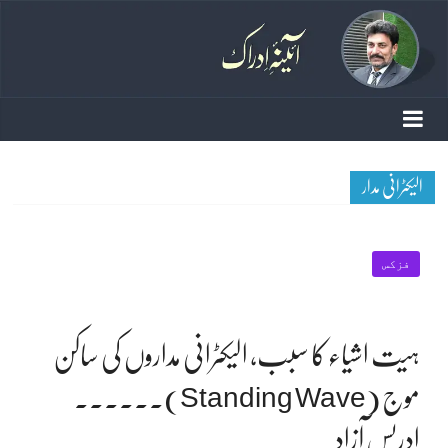
الیکٹرانی مدار
فزکس
ہیت اشیاء کا سبب، الیکٹرانی مداروں کی ساکن
موج (Standing Wave)۔۔۔۔۔۔
ادریس آزاد