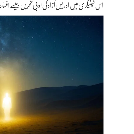
اس کیٹیگری میں ادریس آزاد کی ادبی تحریں جیسے افسانہ