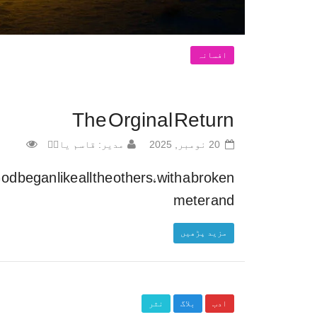
افسانہ
The Orginal Return
20 نومبر, 2025
مدیر: قاسم یادؔ
od began like all the others, with a broken
meter and
مزید پڑھیں
ادب
بلاگ
نثر