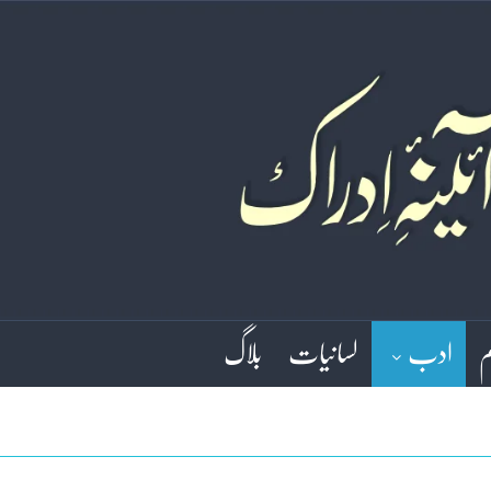
م
ادب
لسانیات
بلاگ