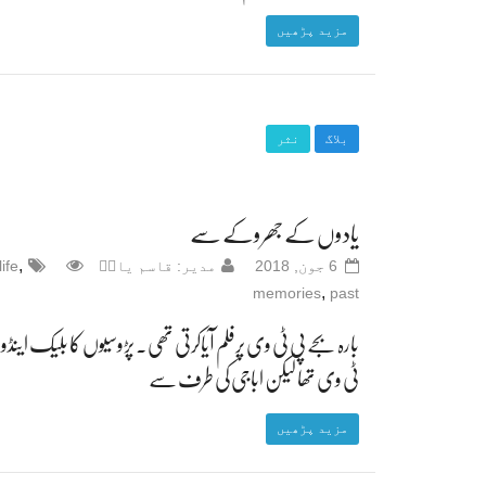
مزید پڑھیں
بلاگ
نثر
یادوں کے جھروکے سے
,
6 جون, 2018
مدیر: قاسم یادؔ
life
,
memories
past
بارہ بجے پی ٹی وی پرفلم آیاکرتی تھی۔ پڑوسیوں کا بلیک اینڈو
ٹی وی تھا لیکن اباجی کی طرف سے
مزید پڑھیں