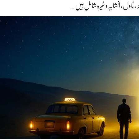
 ، ناول ، انشایہ وغیرہ شامل ہیں۔