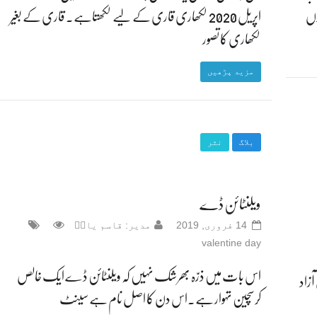
وں
اپریل 2020 لکھاری قاری کے لیے لکھتاہے۔ قاری کے بغیر
لکھاری کا تصور
مزید پڑھیں
بلاگ
نثر
ویلنٹائن ڈے
14 فروری, 2019
مدیر: قاسم یادؔ
valentine day
اس بات میں ذرّہ بھر شک نہیں کہ ویلنٹائن ڈے ایک خالص
زاد
کرسچین تہوار ہے۔اس دن کا اصل نام ہے سینٹ