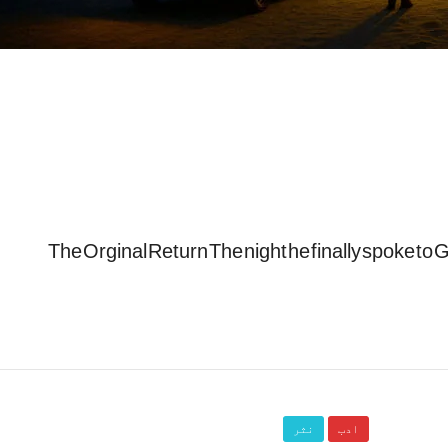
The Orginal Return The night he finally spoke to G
ادب
نثر