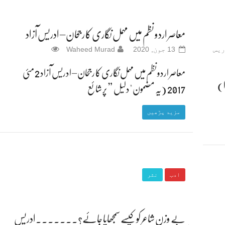
معاصر اردو نظم میں مہمل نگاری کا رجحان – ادریس آزاد
ریس
13 جون, 2020
Waheed Murad
معاصر اردو نظم میں مہمل نگاری کا رجحان – ادریس آزاد 2 مئی
ا)
2017 (یہ مضمون "دلیل ” پر شائع
مزید پڑھیں
ادب
نثر
بے وزن شاعر کو کیسے سمجھایا جائے؟۔۔۔۔۔۔۔ادریس