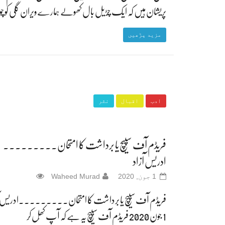
پریشان ہیں کہ ایک چُڑیل بال کھولے ہمارے ویران گلی کوچ
مزید پڑھیں
ادب
اقبال
نثر
فریڈم آف سپیچ یا برداشت کا امتحان۔۔۔۔۔۔۔۔۔
ادریس آزاد
1 جون, 2020
Waheed Murad
فریڈم آف سپیچ یا برداشت کا امتحان۔۔۔۔۔۔۔۔۔ادریس آ
1 جون 2020 فریڈم آف سپیچ یہ ہے کہ آپ کھُل کر