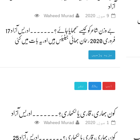
آزاد
9 جون, 2020
Waheed Murad
زاد 12 فروری
بے وزن شاعر کو کیسے سمجھایا جائے؟۔۔۔۔۔۔۔ادریس آزاد 17
فروری 2020 رحمان بھائی جینیئس ہیں اور یہ بات میں کئی
مزید پڑھیں
ادب
بلاگ
نثر
کون بھاری، قاری یا لکھاری؟۔۔۔۔۔۔۔ادریس آزاد
1 جون, 2020
Waheed Murad
 26 مارچ 2020 ہم سب
کون بھاری، قاری یا لکھاری؟۔۔۔۔۔۔۔ادریس آزاد 25