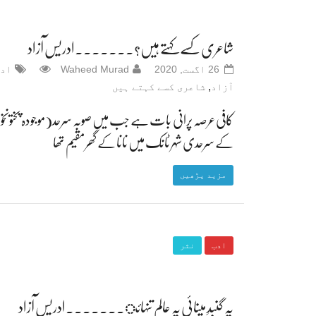
شاعری کسے کہتے ہیں؟۔۔۔۔۔۔۔ادریس آزاد
26 اگست, 2020
Waheed Murad
اد
,
آزاد
شاعری کسے کہتے ہیں
کافی عرصہ پرانی بات ہے جب میں صوبہ سرحد(موجودہ پختونخو
کے سرحدی شہر ٹانک میں نانا کے گھر مقیم تھا
مزید پڑھیں
ادب
نثر
یہ گنبدِ مینائی یہ عالمِ تنہائ۔۔۔۔۔۔۔ادریس آزاد