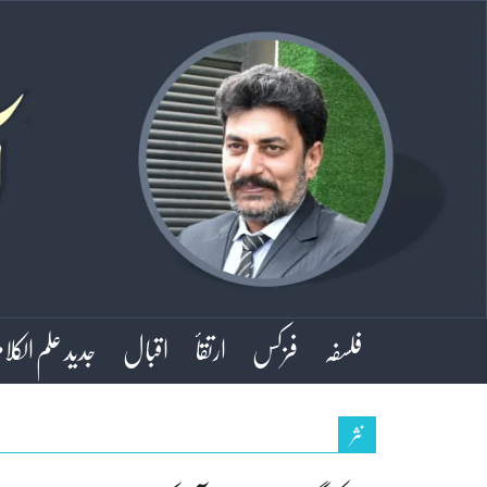
فلسفہ
فزکس
ارتقأ
اقبال
جدید علم الکلا
نثر