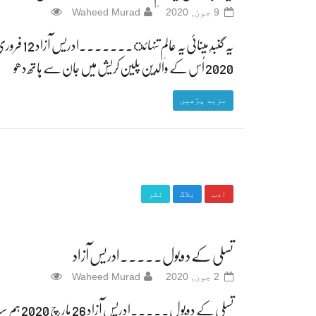
9 جون, 2020
Waheed Murad
یہ گنبدِ مینائی یہ عالمِ تنہائ۔۔۔۔۔۔۔ادریس آ
2020 اُس کے والدین پلین کریش میں جان سے ہاتھ دھو
مزید پڑھیں
ادب
بلاگ
نثر
تسلی کے دوبول۔۔۔۔۔ادریس آزاد
2 جون, 2020
Waheed Murad
تسلی کے دوبول۔۔۔۔۔ادریس آزاد