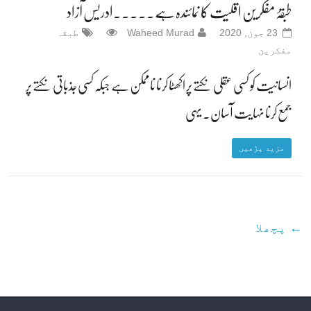
طبقۂ مفکرین اقلیت کا نمائندہ ہے۔۔۔۔۔ادریس آزاد
23 جون, 2020
Waheed Murad
طبقہ
مفکرین
انسانیت کو کسی عقلی نکتے پر اکھٹا کرنا ناممکن ہے جبکہ کسی جذباتی نکتے پر
جمع کرنا نہایت آسان۔ یہی
مزید پڑھیں
← پچھلا