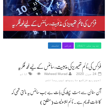
جدید علم الکلام
فزکس
فلسفہ
فزکس کی ٹائم تھیوریز کی مذہبیت، سائنس کے لیے لمحہ فکریہ
24 جون, 2020
Waheed Murad
ٹائم
,
,
,
تھیوری
فزکس
مذہبیت
نیوروسائنس
آئن سٹائن سے بہت پہلے کی بات ہے جب سائنس یہ مانتی تھی کہ
کائنات قدیم ہے۔ ٹائم ایبسولیوٹ (مطلق)