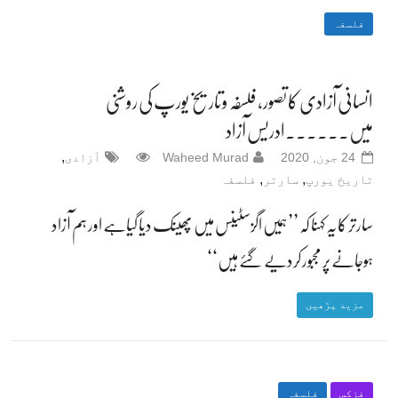
فلسفہ
انسانی آزادی کا تصور، فلسفہ و تاریخ یورپ کی روشنی
میں۔۔۔۔۔۔ادریس آزاد
,
24 جون, 2020
Waheed Murad
آزادی
,
,
تاریخ یورپ
سارتر
فلسفہ
سارتر کا یہ کہنا کہ ’’ہمیں اگزسٹینس میں پھینک دیا گیاہے اور ہم آزاد
ہوجانے پر مجبور کردیے گئے ہیں‘‘
مزید پڑھیں
فزکس
فلسفہ