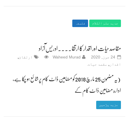
جدید علم الکلام
فلسفہ
مقاصد حیات اور اقدار کا ارتقا۔۔۔۔ادریس آزاد
,
24 جون, 2020
Waheed Murad
ارتقائ
,
اقدار
مقصد حیات
(یہ مضمون 25 مارچ 2018 کو مضامین ڈاٹ کام پر شائع ہو چکا ہے،
ادارہ مضامین ڈاٹ کام کے
مزید پڑھیں