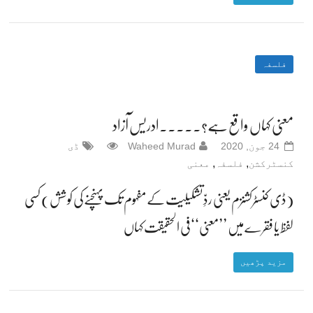
فلسفہ
معنی کہاں واقع ہے؟۔۔۔۔۔ادریس آزاد
24 جون, 2020
Waheed Murad
ڈی
,
,
کنسٹرکشن
فلسفہ
معنی
(ڈی کنسٹرکشنزم یعنی ردِّ تشکیلیت کے مفہوم تک پہنچنے کی کوشش) کسی
لفظ یا فقرے میں ’’معنی‘‘ فی الحقیقت کہاں
مزید پڑھیں