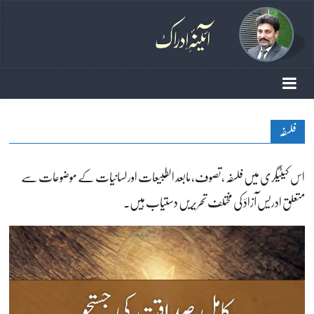
فلسفہ
اس کیٹیگری میں فلسفہ ، تصوف، مابعد الطبیعات اور لسانیات کے موضوعات سے
متعلق ادریس آزادؔ کی مختلف تحریریں دستیاب ہیں۔