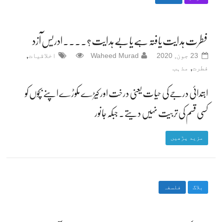
فطرت ہدایت یافتہ ہے یا بے ہدایت ؟۔۔۔۔ادریس آزد
,
23 جون, 2020
Waheed Murad
اخلاقیات
,
فطرت
مذہب
ابتدائی درجے کی حیات یعنی درخت اور کیڑے مکوڑے اپنے بچوں کو
کسی قسم کی تربیت نہیں دیتے۔ جبکہ جانور
مزید پڑھیں
بلاگ
فلسفہ