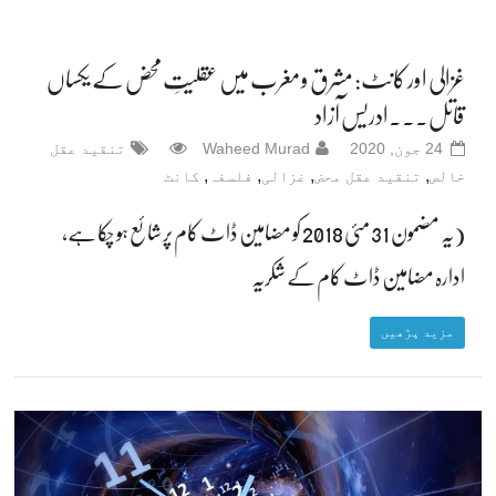
غزالی اور کانٹ: مشرق و مغرب میں عقلیتِ محض کے یکساں
قاتل۔۔۔ادریس آزاد
24 جون, 2020
Waheed Murad
تنقید عقل
,
,
,
,
خالص
تنقید عقل محض
غزالی
فلسفہ
کانٹ
(یہ مضمون 31 مئی 2018 کو مضامین ڈاٹ کام پر شائع ہو چکا ہے،
ادارہ مضامین ڈاٹ کام کے شکریہ
مزید پڑھیں