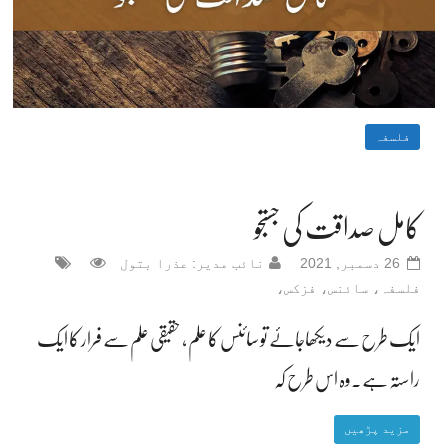
فلسفہ
کامل صداقت کی جستجو
26 دسمبر, 2021
نائب مدیر: عذرا بتول
فلسفہ، سائنس، فزکس،
ایک طرح سے دیکھاجائے تو سائنس کا علم ، حقیقی علم سے فرار کا ایک
راستہ ہے۔وہ اس طرح کہ
مزید پڑھیں