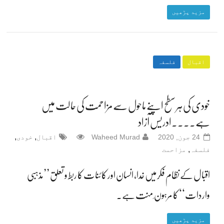
مزید پڑھیں
اقبال
فلسفہ
خودی کی ہر سطح اپنے ماحول سے مزاحمت کی حالت میں
ہے۔۔۔۔ادریس آزاد
,
,
24 جون, 2020
Waheed Murad
اقبال
خودی
,
فلسفہ
مزاحمت
اقبال کے نظام فکر میں خدا، انسان اور کائنات کا ربط و تعلق ’’مذہبی
واردات‘‘ کا مرہون ِ منت ہے۔
مزید پڑھیں