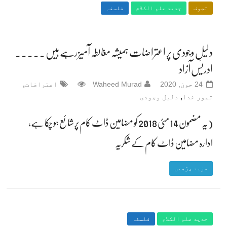
تصوف
جدید علم الکلام
فلسفہ
دلیلِ وجودی پر اعتراضات ہمیشہ مغالطہ آمیز رہے ہیں۔۔۔۔۔
ادریس آزاد
,
24 جون, 2020
Waheed Murad
اعتراضات
,
تصور خدا
دلیل وجودی
(یہ مضمون 14 مئی 2018 کو مضامین ڈاٹ کام پر شائع ہو چکا ہے،
ادارہ مضامین ڈاٹ کام کے شکریہ
مزید پڑھیں
جدید علم الکلام
فلسفہ