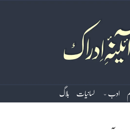
م
ادب
لسانیات
بلاگ