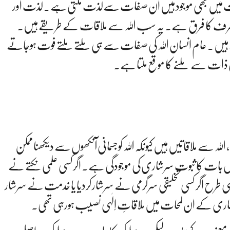
انات میں بھی موجود ہیں ان صفات سےلذت ملتی ہے۔ لذت اور
 شرف کا فرق ہے۔ یہ سب اللہ سے ملاقات کے طریقے ہیں۔
یں۔ عام انسان اللہ کی صفات سے ہی ملتے ملتے فوت ہوجاتے
ہ کی ذات سے ملنے کا موقع ملتاہے۔
 سے ملاقاتیں ہیں کیونکہ اللہ کو جسمانی آنکھوں سے دیکھنا ممکن
اس بات کا ثبوت سرشاری کی موجودگی ہے۔ اگرکسی علمی نکتے نے
سی طرح اگر کسی تخلیقی سرگرمی نے سرشار کردیا یا خدمت نے سرشار
رشاری کے ان لمحات میں ملاقاتِ اِلٰہی نصیب ہورہی تھی۔