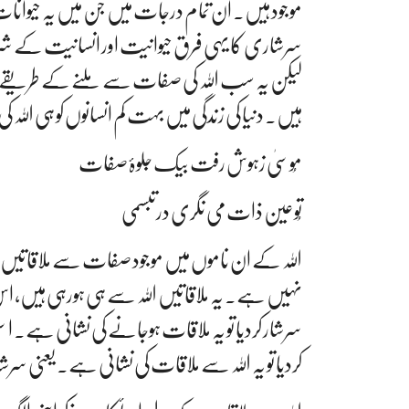
موجود ہیں۔ ان تمام درجات میں جن میں یہ حیو
سرشاری کا یہی فرق حیوانیت اور انسانیت کے
لیکن یہ سب اللہ کی صفات سے ملنے کے طریقے ہ
ہیں۔ دنیا کی زندگی میں بہت کم انسانوں کو ہی الل
مُوسیٰ زہوش رفت بیک جلوۂ صفات
تُوعین ذات می نگری درتبسمی
اللہ کے ان ناموں میں موجود صفات سے ملاقاتیں ، اللہ
نہیں ہے۔ یہ ملاقاتیں اللہ سے ہی ہورہی ہیں، 
سرشار کردیا تو یہ ملاقات ہوجانے کی نشانی ہے۔ ا
کردیا تو یہ اللہ سے ملاقات کی نشانی ہے۔ یعنی س