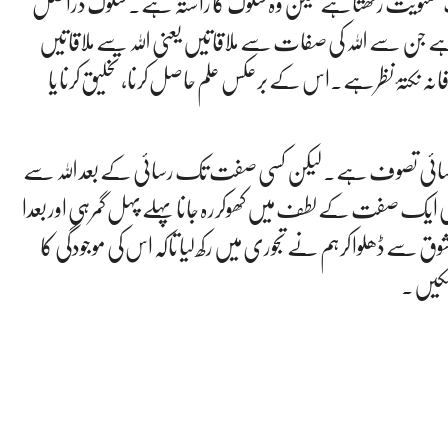
الگ معنویت رکھتاہے لیکن وہ سلوک کا راستہ ہے۔ سلوک دراصل
 ہے جن سے اللہ کی صفات سے ملاقاتیں یعنی اللہ سے ملاقاتیں
وفانہ نکتۂ نظرہے۔اس کے برعکس علم حاصل کرنا، تخلیق کرنا یا
ائی تصوف ہے۔ لیکن کسی صفت تک رسائی کے بعد اللہ سے
سی ایک صفت کے لطف میں کھوکررہ جانا پہلے پہل گمرہی اور بعدا
سے ڈھلوا کرہم نے تجوری میں رکھ لیا تاکہ اس کی موجودگی کا
 سکیں۔