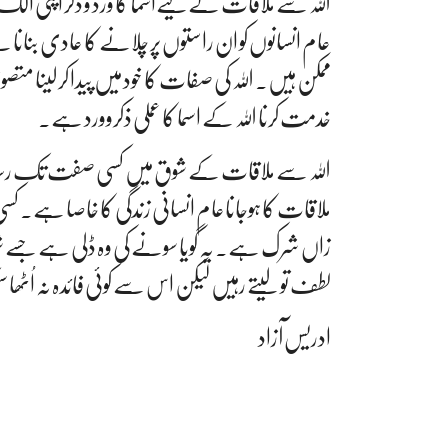
اللہ سے ملاقات کے لیےاسمأ کا ورد و ذکر اپنی 
عام انسانوں کو ان راستوں پر چلانے کا عادی بنانا
ممکن ہیں۔ اللہ کی صفات کا خود میں پیدا کرلینا متص
خدمت کرنا اللہ کے اسما کا عملی ذکروورد ہے۔
اللہ سے ملاقات کے شوق میں کسی صفت تک رس
ملاقات کا ہوجاناعام انسانی زندگی کا خاصا ہے۔ ک
زاں شرک ہے۔ یہ گویا سونے کی وہ ڈلی ہے جسے شوق 
لطف تو لیتے رہیں لیکن اس سے کوئی فائدہ نہ اُٹھا
ادریس آزاد