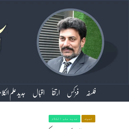
فلسفہ
فزکس
ارتقأ
اقبال
جدید علم الکلا
تصوف
جدید علم الکلام