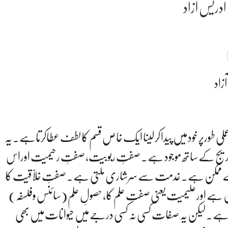
دریس آزاد
زاد
ی طورپر خود میں پیدا کرلینا ایک خاص قسم کا لطف عطاکرتاہے۔ یہ
 کے ساتھ موجود ہے۔ صفتِ ربوبیت، صفتِ رحیمیت اوراس
 سے ممکن ہے۔ خدمت سےسرشاری ملتی ہے۔ صفتِ خلّاقیت کا
 اورعلیمیت یعنی صفتِ علم کا، حصولِ علم (سائنس وفلسفہ)
۔ لیکن یہ صفات کسی نہ کسی درجے میں حیوانات میں بھی