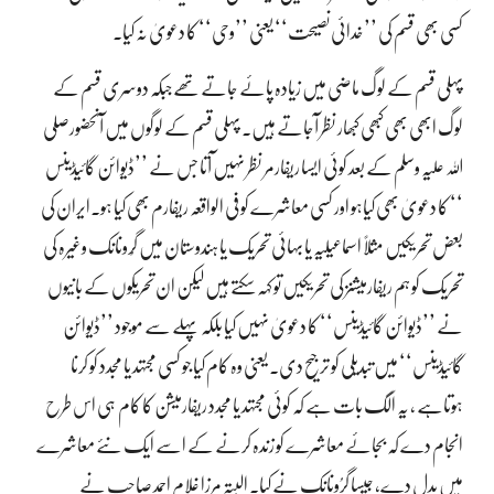
کسی بھی قسم کی ’’خدائی نصیحت‘‘ یعنی ’’وحی‘‘ کا دعویٰ نہ کیا۔
پہلی قسم کے لوگ ماضی میں زیادہ پائے جاتے تھےجبکہ دوسری قسم کے
لوگ ابھی بھی کبھی کبھار نظر آجاتے ہیں۔ پہلی قسم کے لوگوں میں آنحضورصلی
اللہ علیہ وسلم کے بعد کوئی ایسا ریفارمر نظر نہیں آتا جس نے ’’ڈیوائن گائیڈینس
‘‘ کا دعویٰ بھی کیاہو اور کسی معاشرے کو فی الواقعہ ریفارم بھی کیا ہو۔ایران کی
بعض تحریکیں مثلاً اسماعیلیہ یا بہائی تحریک یا ہندوستان میں گُرونانک وغیرہ کی
تحریک کو ہم ریفارمیشنز کی تحریکیں تو کہہ سکتے ہیں لیکن ان تحریکوں کے بانیوں
نے ’’ڈیوائن گائیڈینس‘‘ کا دعویٰ نہیں کیا بلکہ پہلے سے موجود ’’ڈیوائن
گائیڈینس‘‘ میں تبدیلی کو ترجیح دی۔ یعنی وہ کام کیا جو کسی مجتہد یا مجدد کو کرنا
ہوتاہے ، یہ الگ بات ہے کہ کوئی مجتہد یا مجدد ریفارمیشن کا کام ہی اس طرح
انجام دے کہ بجائے معاشرے کو زندہ کرنے کے اسے ایک نئے معاشرے
میں بدل دے، جیسا گرُونانک نے کیا۔ البتہ مرزا غلام احمد صاحب نے