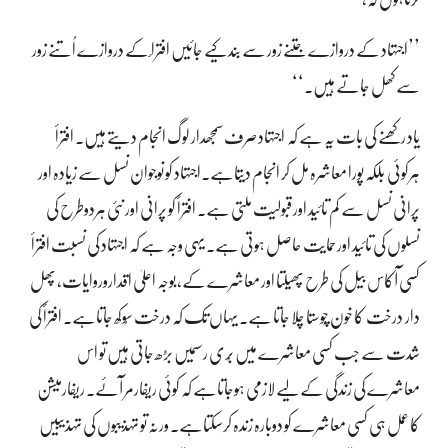
’’اجتہاد کے دروازے جتنے زور سے بند کیے جائیں افترا ٔ کے دروازے اُتنے زور
سے کھل جاتے ہیں۔‘‘
یاد رکھنے کی بات یہ ہے کہ اجتہاد صرف سمجھدار لوگ انجام دیتے ہیں۔ افترأ
ہرکوئی بلکہ پورا معاشرہ مل کر انجام دیتاہے۔اجتہاد کو نوجوان نسل سے زیادہ اور
پرانی نسل سے کم تائید اور قبولیت ملتی ہے۔ افترأ کو پرانی اور نئی ہردوطرح کی
نسلوں کی تائید اور حمایت حاصل ہوتی ہے۔ یہی وجہ ہے کہ اجتہاد کی نسبت افترأ
کسی آکاس بیل کی طرح پھیلتا اور معاشرے کے، بوجہ اعلیٰ اقداروروایات، پھل
دار درخت کا خون چُوستا چلا جاتا ہے۔ یہاں تک کہ درخت سُوکھ جاتاہے۔ افترأ کی
شدت سے جب کسی معاشرے میں بُری رسمیں بڑھ جاتی ہیں تو اس
معاشرے کی زندگی کے لیے لازمی ہوجاتاہے کہ کوئی ریفارمر آئے۔ ریفارمیشن
کا عمل ہی کسی معاشرے کو دوبارہ زندہ کرسکتاہے۔ ورنہ تو تہذیبوں کی تہذیبیں