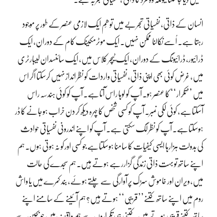
انسان کے ذاتی، نفسیاتی تجربے میں توھّم ایک لازمی عنصر کے طور پر موجود
رہتا ہے۔ اُسے نکالنا ممکن نہیں۔ ایک موٹرمکینک کام کے دوران، ایک
ڈرائیور، ڈرائیونگ کے دوران، ایک ٹیچر کلاس میں، ایک سائنسدان لیبارٹری
میں، غرض کوئی بھی اپنی ذاتی، نفسیاتی واردات کو نظر انداز نہیں کرسکتا اگر اس
میں ’’تکرار‘‘ کا عنصر ہو۔ آپ کو لوہا راس آتاہے۔ آپ کو کوئی ہندسہ راس
آسکتاہے، کوئی لَکی نمبر۔ آپ کو کسی شخص کا چہرہ دیکھ کر دن خراب ہوجانے کا ڈر
ہوسکتاہے۔ آپ کو نظر لگ سکتی ہے۔ آپ کو اپنے اندرونی نفسیاتی حوادث
کی بدولت ہزارہا ایسی کیفیات کا سامنا ہوسکتاہے جو کسی اورکو نہ ہوتی ہوں۔ ہم
اپنے ساتھ تو بہت ذاتی زندگی گزاررہے ہوتے ہیں۔ ہم سجدے کی حالت
میں، ویران اور خاموش سڑک پر آوارگی سے چلتے ہوئے، بند کمرے میں یا واش
روم میں اپنے ساتھ کتنے’’ قریبی‘‘ ہوتے ہیں؟ ہم آئینے کے سامنے اپنے
ساتھ کتنے قریبی ہوتے ہیں۔ کتنی ہی تکراروں سے ہم واقف ہیں جو بچپن سے