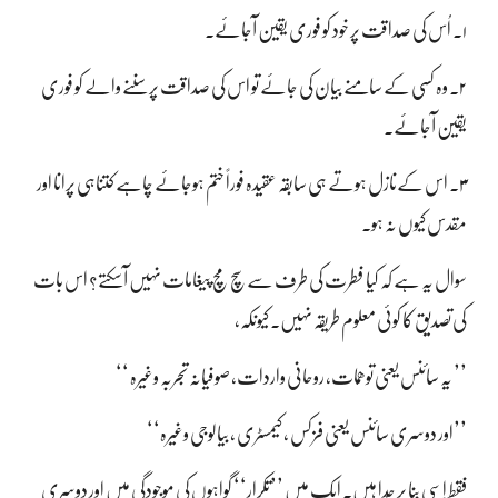
۱۔ اُس کی صداقت پر خود کو فوری یقین آجائے۔
۲۔ وہ کسی کے سامنے بیان کی جائے تو اس کی صداقت پر سننے والے کو فوری
یقین آجائے۔
۳۔ اس کےنازل ہوتے ہی سابقہ عقیدہ فوراً ختم ہوجائے چاہے کتناہی پرانا اور
مقدس کیوں نہ ہو۔
سوال یہ ہے کہ کیا فطرت کی طرف سے سچ مچ پیغامات نہیں آسکتے؟ اس بات
کی تصدیق کا کوئی معلوم طریقہ نہیں۔ کیونکہ،
’’ یہ سائنس یعنی توھّمات، روحانی واردات، صوفیانہ تجربہ وغیرہ ‘‘
’’اور دوسری سائنس یعنی فزکس ، کیمسٹری ، بیالوجی وغیرہ‘‘
فقط اِسی بنا پر جُدا ہیں۔ ایک میں ’’تکرار‘‘ گواہوں کی موجودگی میں اور دوسری