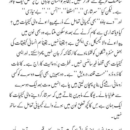
سائنٹفک طریقے سے غور کرسکیں۔ بظاہر تو انسان جذباتی سطح پر محض ایک جانور
ہے۔ لیکن کیا ’’سرشاری‘‘ ، ’’استغنأ‘‘ ، ’’اُنس‘‘، ’’بے نیازی‘‘
اور’’دے جاوُو‘‘ بھی کیمیائی تعامل کے ذریعے پیدا ہونے والی کیفیات ہیں؟
کیا دیانتداری سے کام کرنے کے بعد جو سکون ملتاہے وہ بھی خون میں
پیداہونے والا کیمیکل ری ایکشن ہے؟ یقیناً نہیں۔ یقیناً ہم انسانی کیفیتات کی
بعض منفرد شکلوں کو فقط مادے کا ارتقأ کہہ کر جان نہیں چھڑا سکتے۔ اور ایسی
کیفیات بھی قطعاً غیر سائنسی نہیں۔ فطرت پر رُوحانیت کا راج ہے۔ کائنات
کا ذرّہ ذرّہ ’’مست قلندر درویش‘‘ ہے۔ دو بھیڑیں بھی ایک دوسرے کو کسی
رُوحانی رشتے کی بنا پر پہچان لیتی ہیں چاہے انہیں مدت بعد ایک دوسرے
سے ملوایا جائے۔ یوگا کے ماہرین بتاتے ہیں کہ سرشار کردینے والی کیفیات کا
ایک جہان ہے جس کا کچھ تعلق خون میں ہونے والے کیمیائی تعامل کے ساتھ
نہیں۔