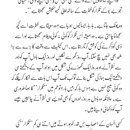
’’وہ اپنے ساتھ پیش آنے والے کسی بھی عمل (یعنی اپنے ذاتی، نفسیاتی
تجربے) کے تکرارکوفطرت کے ساتھ اپنی کمیونکیشن سمجھتاہے‘‘۔
وہ چونک جاتاہے۔ بار بار ایسا کیوں ہورہاہے؟ وہ سوچتاہے فطرت اسے کچھ
سمجھانا چاہتی ہے۔ وہ ہمیشہ اُس تکرار کو کوئی نہ کوئی پیغام سمجھتاہے اور اسے
ڈی کوڈ کرنے کی کوشش کرتارہتاہے۔ اِس کیفیت سے وقت کا بڑے سے بڑا
ملحد بھی نہیں بچ سکتا۔آپ روز گھر سے نکلیں اور روز ایک بادل آپ کو دُور
سے نظر آئے جو ہرروز ایک گھوڑے کی شکل میں ہو اور آپ کے دیکھتے ہی
دیکھتے ایک جہاز کی شکل بنالے تو کب تک آپ اِس بات سے انکار کرینگے کہ
وہ کوئی میسج نہیں ہے؟ دس بار کہ بیس بار؟ توھم میں ’’تکرار‘‘ کا ہونا ضروری
ہے۔ حالانکہ وہ بادل ہر روز، اوروں کو بھی تو ویسے ہی نظر آنے چاہییں جیسے
آپ کو دکھائی دیتےہیں۔
کسی انسان کے اعصاب جس قدر کمزور ہوتے ہیں اتنے ہی کم ’’تکرار‘‘ کی