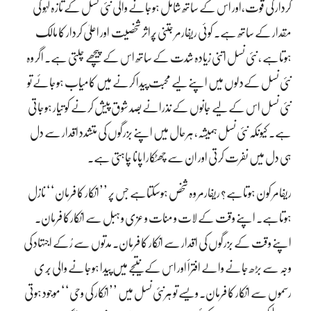
کردار کی قوت،اور اس کے ساتھ شامل ہوجانے والی نئی نسل کے تازہ لہُو کی
مقدار کے ساتھ ہے۔ کوئی ریفارمر جتنی پُراثر شخصیت اور اعلیٰ کردار کا مالک
ہوتاہے ، نئی نسل اتنی زیادہ شدت کے ساتھ اس کے پیچھے چلتی ہے۔ اگر وہ
نئی نسل کےدلوں میں اپنے لیے محبت پیدا کرنے میں کامیاب ہوجائے تو
نئی نسل اس کے لیے جانوں کے نذرانے بصد شوق پیش کرنے کو تیار ہوجاتی
ہے۔ کیونکہ نئی نسل ہمیشہ، ہرحال میں اپنے بزرگوں کی متشدد اقدار سے دل
ہی دل میں نفرت کرتی اور ان سے چھٹکارا پانا چاہتی ہے۔
ریفامر کون ہوتاہے؟ ریفارمر وہ شخص ہوسکتاہے جس پر ’’انکار کا فرمان‘‘ نازل
ہوتاہے۔ اپنے وقت کے لات و منات و عزی و ہبل سے انکارکا فرمان۔
اپنے وقت کے بزرگوں کی اقدار سے انکار کا فرمان۔ مدتوں سے رُکے اجتہاد کی
وجہ سے بڑھ جانے والے افترأ اور اس کے نتیجے میں پیدا ہوجانے والی بُری
رسموں سے انکار کا فرمان۔ ویسے تو ہرنئی نسل میں ’’انکار کی وحی‘‘ موجود ہوتی