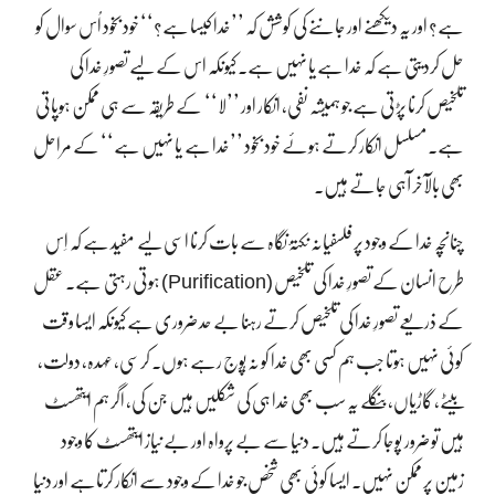
ہے؟ اور یہ دیکھنے اور جاننے کی کوشش کہ ’’خدا کیسا ہے؟‘‘ خود بخود اُس سوال کو
حل کردیتی ہے کہ خدا ہے یا نہیں ہے۔ کیونکہ اس کے لیے تصورِ خدا کی
تلخیص کرنا پڑتی ہے جو ہمیشہ نفی، انکار اور ’’لا‘‘ کے طریقہ سے ہی ممکن ہوپاتی
ہے۔ مسلسل انکار کرتے ہوئے خود بخود ’’خدا ہے یا نہیں ہے‘‘ کے مراحل
بھی بالآخر آہی جاتے ہیں۔
چنانچہ خدا کے وجود پر فلسفیانہ نکتۂ نگاہ سے بات کرنا اسی لیے مفید ہے کہ اِس
(Purification)
طرح انسان کے تصورِ خدا کی تلخیص
ہوتی رہتی ہے۔ عقل
کے ذریعے تصورِ خدا کی تلخیص کرتے رہنا بے حد ضروری ہے کیونکہ ایسا وقت
کوئی نہیں ہوتا جب ہم کسی بھی خدا کو نہ پُوج رہے ہوں۔ کرسی، عہدہ، دولت،
بیٹے، گاڑیاں، بنگلے یہ سب بھی خدا ہی کی شکلیں ہیں جن کی، اگر ہم ایتھسٹ
ہیں تو ضرور پوجا کرتے ہیں۔ دنیا سے بے پرواہ اور بے نیاز ایتھسٹ کا وجود
زمین پر ممکن نہیں۔ ایسا کوئی بھی شخص جو خدا کے وجود سے انکار کرتاہے اور دنیا