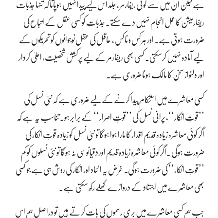
ہے لیکن ان میں سے کوئی ریفارمر ، جلد اس لیے پیدا نہیں ہوپاتا کہ تنہا جذبات
ریفارمیشن کا عمل انجام نہیں دے سکتے۔ جذبات کو کسی عقل کے اتباع کی
ضرورت ہوتی ہے۔ اور ہرکس و ناکس ، عاقل کی عقل نوجوانوں کو تحریکوں کے
لیے آمادہ نہیں کرسکتی۔ کسی بھی ریفارمر کے لیے پرکشش شخصیت، اعلیٰ کردار
اور دلنواز سخن کا مالک ہونا ضروری ہے۔
کسی معاشرے میں استحکام پیدا کرنے کے لیے ضروری ہے کہ نئی نسل کی
’’قوتِ انکار‘‘، پرانی نسل کی ’’قوتِ اصرار‘‘ کے برابر ہو۔ تناسب یہ ہے کہ
اگر کوئی معاشرہ زیادہ قدیم اقدار کا مارا ہوا ہوگا تو نئی نسل کو زیادہ قوتِ انکار کی
ضرورت ہوگی ۔اگرکوئی معاشرہ زیادہ قدیم اور دقیانوسی نہ ہوگا تو نئی نسلوں کو کم
’’قوتِ انکار‘‘ کی ضرورت ہوگی۔ غرض یہ الحاد اور انکار کی روش ہی ہے جو کسی
بھی معاشرے میں اجتہاد کے دروازے کھلے رکھ سکتی ہے۔
جب ہم کسی معاشرے میں بری رسموں کی بات کرتے ہیں تو دراصل ہم اس