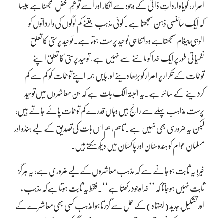
اصرار، گویا وارداتِ ذاتی کے وجود سے انکار اور اُسے توھّم ِ محض سمجھنا ہے جیسا
کہ ایک سائنسی ذہن سمجھتاہے۔ کوئی مذہب جتنے کم لوگوں کی وارداتوں کو
الوہی پیغام سمجھتاہے وہ اتنا ہی توحید پرست ہوتا ہے۔ توحید پرستی کا تعلق
نفسیاتی طور پر ایک خدا کو ماننے سے نہیں ہے ، توحید پرستی کا تعلق اپنے
توھّمات کے تکرار پر اصرار کو بڑھا دینے اور بایں ہمہ اپنے توھّمات کو کم سے کم
کردینے کے ساتھ ہے۔یہ البتہ الگ بات ہے کہ جن معاشروں میں توحید
پرست مذاہب پہلے سے رائج ہیں وہاں قدرے کم توھّمات پائے جاتے ہیں،
لیکن یہ ضروری بھی نہیں ہے۔ تاہم، ہم اس بات کی تصدیق کے لیے ہندُو اور
مسلمان عوام کو ہندوستان اور پاکستان میں دیکھ سکتے ہیں۔
خیر! یہ ثابت ہوجانے سے کہ مذہب معاشروں کے لیے ضروری ہے، یہ ہرگز
ثابت نہیں ہوجاتا کہ ’’خداوجود رکھتاہے‘‘۔ فقط یہ ثابت ہوتاہےکہ مذہب ،
اور تشکیل ِ جدید (اجتہاد) کے عمل سے گزرتاہوا مذہب کسی بھی معاشرے کے