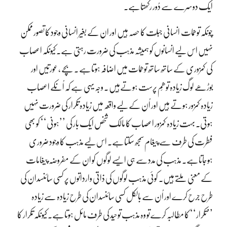
ایک دوسرے سے دُور رکھتاہے۔
چونکہ توھّمات انسانی جبلّت کا حصہ ہیں اور ان کے بغیر انسانی وجود کا تصور ممکن
نہیں اس لیے انسانوں کو ہمیشہ مذہب کی ضرورت رہتی ہے۔ کیونکہ اعصاب
کی کمزوری کے ساتھ ساتھ توھّمات میں اضافہ ہوتاہے ۔ بچے ، عورتیں اور
بوڑھے لوگ زیادہ توھّم پرست ہوتےہیں ۔ وجہ یہی ہے کہ اُنکے اعصاب
زیادہ کمزور ہوتے ہیں اور اُن کے لیے واقعہ میں زیادہ تکرار کی ضرورت نہیں
ہوتی۔ بہت زیادہ کمزور اعصاب کا مالک شخص ایک بار کی ’’ہونی‘‘ کو بھی
فطرت کی طرف سے پیغام سمجھ سکتاہے۔ اس لیے مذہب کا وجود ضروری
ہوجاتاہے۔ مذہب کی مددسے ہی ایسے لوگوں کو ان کے مفروضہ پیغامات
کے معنی ملتے ہیں۔ کوئی مذہب لوگوں کی ذاتی وارداتوں پر کسی سائنسدان کی
طرح جِرح کرے اور اُن سے بالکل کسی سائنسدان کی طرح زیادہ سے زیادہ
’’تکرار‘‘ کا مطالبہ کرے تو وہ مذہب توحید کی طرف مائل ہوتاہے۔ کیونکہ تکرار کا