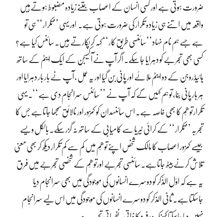
ضرورت ہوتی ہے اور کسی انسان کے اعصاب جتنے زیادہ مضبوط ہوتےہیں
واقعہ میں اتنے ہی زیادہ تکرار کی ضرورت ہوتی ہے۔ اور یہی ’’تکرار‘‘ ہی تو
ہے جسے ہم نام نہاد’’سائنسی طریقِ کار‘‘ کہہ کر پکارتے ہیں۔ سائنس کیا ہے؟
کسی بھی تجربے کو دہرایا جاسکے۔ اگر آپ نے آکسیجن کے ایک ایٹم کے ساتھ
ہائیڈروجن کے دو ایٹم ملائے اور پانی بن گیا اور یہ عمل ، آپ نے بار بار دہرایا اور
ہر بار پانی بنا، تو ہم کہیں گے کہ آپ نے ’’سائنس سرانجام دی ہے‘‘۔ یہی
تکرار توھّم کا بھی خاصہ ہے۔ اس سائنسدان کو کمزور اور نالائق سمجھا جاتاہے جس کا
تجربہ ’’تکرار‘‘ کے کرائی ٹیریا سے کامیابی کے ساتھ نہ گزرسکے۔ بالکل ویسے
جیسے کمزور اعصاب کا مالک شخص اپنے توھّم میں کم سے کم تکرار دیکھ کر بھی معنی
تلاش کرنے بیٹھ جاتاہے۔ سائنسی تجربے اورتوھّم کے شخصی تجربے میں فرق
یہ ہے کہ اوّل الذّکر کو دوسرے انسانوں کی موجودگی میں بھی سرانجام دیا
جاسکتاہے۔ ثانی الذکر کو دوسرے انسانوں کی موجودگی میں اس لیے سرانجام
نہیں دیا جاسکتا کیونکہ وہ فرد کا ذاتی ، نفسیاتی تجربہ ہے۔