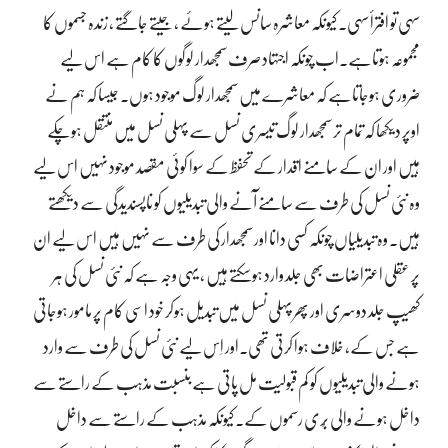
سہی تو افترأ سہی۔ کیونکہ معاشرہ سانس لیتے ہوئے ، جیتے جاگتے ، زندہ جسموں کا
مجموعہ ہوتاہے۔اب چونکہ اجتہاد صرف سمجھدار لوگوں کا کام ہے اس لیے
ضروری ہوجاتاہے کہ معاشرے میں سمجھدار لوگ موجود ہوں۔ جیسا کہ ہم نے
اوپر دیکھا کہ تمام تر سمجھدار لوگ تیسری نسل سے پہلی نسل میں منتقل ہوچکے
ہیں اور ان کے سامنے اقدار کے تحفظ کے سوا کوئی مقصد موجود نہیں اس لیے
وہ نئی نسل کی طرف سے سامنے آنے والی تبدیلیوں کو ناپسندیدگی سے دیکھتے
ہیں۔ وہ تبدیلیاں چونکہ کسی دانا اور سمجھدار کی طرف سے نہیں ہیں اس لیے ان
پر عقلی اعتراضات بھی جلد وارد ہوسکتے ہیں ، یہی وجہ ہے کہ نئی نسل کی ہر
کھیپ جلد دوسری اور پھر پہلی نسل میں تبدیل ہوکر خود اسی کام پر مامور ہوجاتی
ہے جس کے، خلاف ہوا کرتی تھی۔اور اِس لیے نئی نسل کی طرف سے وارد
ہونے والی تبدیلیوں کو کم قبولیت مل پاتی ہے بنسبت مذہب کے راستے سے
داخل ہونے والی بُری رسموں کے۔ کیونکہ مذہب کے راستے سے داخل