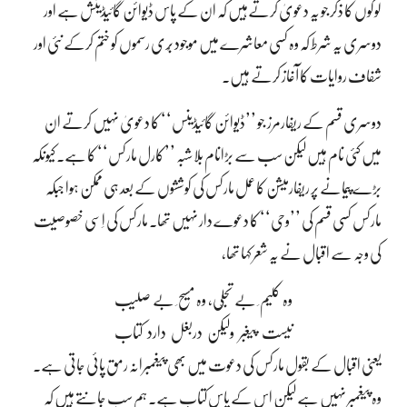
لوگوں کا ذکر جو یہ دعویٰ کرتےہیں کہ ان کے پاس ڈیوائن گائیڈینش ہے اور
دوسری یہ شرط کہ وہ کسی معاشرے میں موجود بُری رسموں کو ختم کرکے نئی اور
شفاف روایات کا آغاز کرتے ہیں۔
دوسری قسم کے ریفارمرز جو ’’ڈیوائن گائیڈینس‘‘ کا دعویٰ نہیں کرتے ان
میں کئی نام ہیں لیکن سب سے بڑانام بلاشبہ ’’کارل مارکس‘‘ کا ہے۔ کیونکہ
بڑے پیمانے پر ریفارمیشن کا عمل مارکس کی کوششوں کے بعد ہی ممکن ہوا جبکہ
مارکس کسی قسم کی ’’وحی‘‘ کا دعوے دار نہیں تھا۔ مارکس کی اِسی خصوصیت
کی وجہ سے اقبال نے یہ شعر کہا تھا،
وہ کلیم ِ بے تجلّی، وہ مسیح ِ بے صلیب
نیست پیغبر ولیکن دربغل دارد کتاب
یعنی اقبال کے بقول مارکس کی دعوت میں بھی پیغمبرانہ رمق پائی جاتی ہے۔
وہ پیغمبر نہیں ہے لیکن اس کے پاس کتاب ہے۔ ہم سب جانتے ہیں کہ