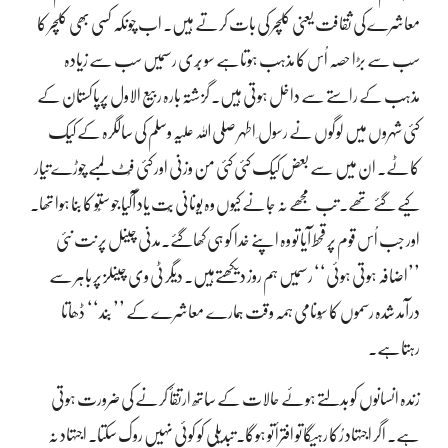
معاشرے کی ثقافت یعنی کلچر کی بات کرتے ہیں۔ اب چونکہ کسی بھی کلچر کا
سب سے بڑا حصہ اُس کا مذہب ہوتاہے سو بُری رسمیں سب سے زیادہ
مذہب کے راستے سے داخل ہوتی ہیں۔ گزشتہ بارہ ربیع الاول پرپاکستان کے
کئی شہروں میں لوگوں نے رسول ِ اطہر صلی اللہ علیہ وسلم کی سالگرہ کے کیک
کاٹے۔ ان میں سے بعض کیک کئی کئی من وزنی اور کئی فُٹ لمبے چوڑے تیار
کیے گئے تھے۔ تب مجھے نہ جانے کیوں وہ یونانی بُت یاد آگیا جو سَتُو کا بنا ہوا تھا۔
اور جب اُس قوم پر قحط آیا تو وہ اپنے خدا کو ہی کھاگئے۔مدنی چینل پر نت نئی
’’اضافہ ہوتی ہوئی‘‘ رسمیں ہم روز دیکھتےہیں۔ دیگر ٹی وی چینلز پر باہر سے
درآمد شدہ رسموں کا سُونامی ہمہ وقت ہمارے معاشرے کے ’’ بَند‘‘ ڈھاتا
رہتاہے۔
زندہ انسانوں کو بدلتے ہوئے حالات کے ساتھ ارتقأ کرنے کی ضرورت ہوتی
ہے۔ اگر اجتہاد رُکا رہیگا تو افترأ تو ہوگا۔ تبدیلی کو کوئی نہیں روک سکتا۔ اجتہاد نہ