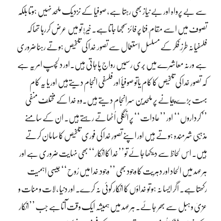
سے بے پرواہ اور بے نیاز بھی رہتا ہے، صوفیا کے نزدیک ملحد نہیں ہوتا بلکہ
تصوف میں اسے مقام ِ فنا پر فائز سمجھا جاتاہے۔ خیر! تو میں عرض کررہا تھا کہ
فلسفیانہ طرز ِ فکر کے مسلسل استعمال سے تصور ِ خدا کی تلخیص ہوتے رہنا ضروری
ہے ورنہ معاشرے میں بُری رسمیں رواج پاجاتی ہیں۔اور دلچسپ امر یہ ہے
کہ تصورِ خدا کی تلخیص کا کام یاتو صوفیأ اور فلسفی انجام دیتےہیں اور یا یہ کام
بہت بڑے پیمانے پر ملحدین سرانجام دیتے ہیں۔وہ خدا کے مختلف منفی
’’کرداروں‘‘ اور ’’عادات‘‘ پر انگلی اُٹھاتے رہتے ہیں۔ ان کے سامنے
مذہبی شرمندہ ہوتے ہیں اور اپنے تصورِ خدا کی فوری تلخیص کا سامان کرتے
ہیں۔ اس لحاظ سے دیکھاجائے تو’’خدا کاانکار‘‘ بھی نہایت ضروری ہے اور
ہرعہد میں الحاد اور دہریت کا وجود بھی ’’وجود ِ خدا میں رُوح‘‘ جیسی اہمیت
رکھتاہے۔ اگر ایسا نہ ہو تو خداؤں کا انکار کوئی نہ کرے۔ اور دنیا ، لات و منات و
عزیٰ و ہبل سے بھر جائے۔ ہرعہد میں ہمیشہ ایک وقت آتاہے جب ’’انکار