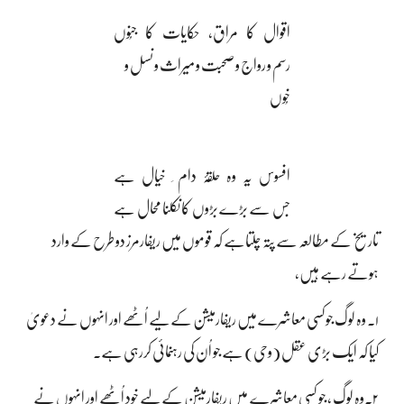
اقوال کا مراق، حکایات کا جنُوں
رسم و رواج و صحبت و میراث و نسل و
خُوں
افسوس یہ وہ حلقۂ دام ِ خیال ہے
جس سے بڑے بڑوں کا نکلنا محال ہے
تاریخ کے مطالعہ سے پتہ چلتاہے کہ قوموں میں ریفارمرز دو طرح کے وارد
ہوتے رہے ہیں،
۱۔ وہ لوگ جوکسی معاشرے میں ریفارمیشن کے لیے اُٹھے اور انہوں نے دعویٰ
کیا کہ ایک بڑی عقل (وحی) ہے جو اُن کی رہنمائی کررہی ہے۔
۲۔وہ لوگ ، جو کسی معاشرے میں ریفارمیشن کے لیے خود اُٹھے اور انہوں نے