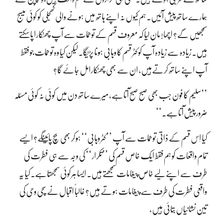
ہمارے ساتھ پیش آئیں۔ ہم کیوں نہ اپنے ہاتھ میں ہونے والی کھجلی کو کوئی میسج
سمجھیں گے؟ اچھا! مان لیا کہ معروف قسم کے توھّمات سے آپ چھٹکارا پاسکتے
ہیں۔ زیادہ سے زیادہ آپ کو کٹر قسم کا وہابی ہونا پڑیگا۔ لیکن کیا وہ توھّمات جو فقط
آپ اپنے ساتھ کرتےہیں، ان سے بھی چھٹکارامل جائے گا؟
’’سلیم کا فون جب بھی صبح صبح آتاہے، میرے ساتھ دن میں کوئی نہ کوئی مسئلہ
ضرور پیش آتاہے۔‘‘
کیا اِس قسم کے ذاتی توھّمات سے آپ ’’کٹر وہابی‘‘ ہوکر بھی بچ پائینگے؟ ایسے
تمام واقعات کو ہم فقط ایک خاص قسم کی ’’تکرار‘‘ کی وجہ سے ہی فطرت کی
طرف سے اپنے لیے خاص پیغامات سمجھتے ہیں۔ ایسا ہرکوئی سمجھتاہے۔ کیا یہ
واقعی فطرت کی طرف سے پیغامات ہوتے ہیں؟ غالباً اقبال نے سچی وحی کی
تین نشانیاں بتائی ہیں،