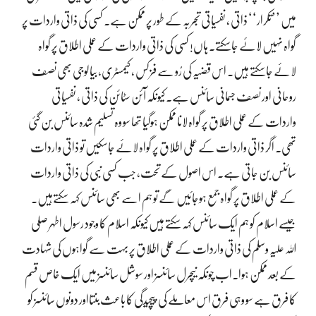
میں ’’تکرار‘‘ ذاتی ، نفسیاتی تجربہ کے طور پر ممکن ہے۔ کسی کی ذاتی واردات پر
گواہ نہیں لائے جاسکتے۔ ہاں! کسی کی ذاتی واردات کے عملی اطلاق پر گواہ
لائے جاسکتے ہیں۔ اس قضیہ کی رُو سے فزکس ، کیمسٹری، بیالوجی بھی نصف
روحانی اور نصف جسمانی سائنس ہے۔ کیونکہ آئن سٹائن کی ذاتی ، نفسیاتی
واردات کے عملی اطلاق پر گواہ لانا ممکن ہوگیا تھا سو وہ تسلیم شدہ سائنس بن گئی
تھی۔ اگر ذاتی واردات کے عملی اطلاق پر گواہ لائے جاسکیں تو ذاتی واردات
سائنس بن جاتی ہے۔ اس اصول کے تحت، جب کسی نبی کی ذاتی واردات
کے عملی اطلاق پر گواہ جمع ہوجائیں گے تو ہم اسے بھی سائنس کہہ سکتےہیں۔
جیسے اسلام کو ہم ایک سائنس کہہ سکتے ہیں کیونکہ اسلام کا وجود رسول اطہر صلی
اللہ علیہ وسلم کی ذاتی واردات کے عملی اطلاق پر بہت سے گواہوں کی شہادت
کے بعد ممکن ہوا۔اب چونکہ نیچرل سائنسز اور سوشل سائنسز میں ایک خاص قسم
کا فرق ہے سو وہی فرق اس معاملے کی پیچیدگی کا باعث بنتااور دونوں سائنسز کو