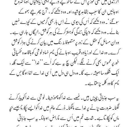
اگر زندگی میں کسی موڑ پر اس کے ساتھ پے درپے ایسی زیادتیاں ہونا شروع
ہوجائیں جن کا سبب بظاہر پوشیدہ ہو۔ وہ دیکھے کہ ، ’آج پھر بچے بھوکے
سوگئے‘۔ وہ دیکھے کہ اُس کی بیوی نے اِس بار بھی گرمیوں کے کپڑے نہیں
بنائے۔ وہ دیکھے کہ دنیاکی زندگی کو بہتر کرنے کی ہر کوشش رائیگاں جارہی ہے۔
وہ اِن مسائل کو عقل کے زور پر متصوفانہ رنگ میں بیان کرنے کی ہزار کوشش
کرے۔ وہ خدا کے اور زیادہ قریب ہوجانے کی نام نہاد خوشی کو باقاعدہ نفسیاتی
طور پر محسوس بھی کرنے لگے ، لیکن سچ یہ ہے کہ اُسے ’’خدا‘‘ سے ایک گِلہ ،
ایک شکوہ سا ہمیشہ رہے گا۔ وہ دل ہی دل میں اُسی خدا سے خفا ہوگا جس کے
نام کا وہ کلمہ پڑھتاہے۔
یہ سب جذباتی چیزیں ہیں۔ غصے سے خدا کو چھوڑدینا۔ خوشی سے خدا کو پیارکرنے
لگنا۔ ضرورت پڑنے پر خدا سے مانگنا۔ ڈرکے عالم میں خدا کو ایسے پکارنا جیسے بچہ
ماں کو پکارتاہے۔ شدتِ غم میں اُس سے ناراض ہوجانا۔ یہ سب جذباتی