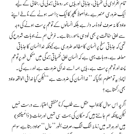
تمام افرادی کی نفسیاتی، جذباتی اور بایں ہمہ روحانی زندگی کی رہنمائی کے لیے
ایک ضروری عنصر ہے ، جو اُصولاً کلچر کا ایک بڑا حصہ ہونے کے ناطے اپنے
وجود کا نہ صرف خود ذمہ دار ہے بلکہ انسانوں کے توھّم پرست ہونے کی وجہ
سے اپنی حفاظت پر بھی خود ہی مامور رہتاہے۔غرض ہم نے جو بات شروع کی
تھی کہ جذباتی سطح پر انسان کا مطالعہ ضروری ہے کیونکہ خدا انسان کا جذباتی
معاملہ ہے، وہ بات یہی ہے کہ انسان اپنی نفسیاتی زندگی میں مکمل طور پر توھّم
پسند اور توھّم پرست ہے، بایں ہمہ اسے خدا کی ضرورت ہے اور رہے گی۔
اچھا! یہ تو معلوم ہوگیا کہ ’’خدا انسان کی ضرورت ہے‘‘ لیکن کیا خدا فی الواقعہ وجود
بھی رکھتاہے؟
اگرچہ اس سوال کا جواب عقل سے طلب کرنا منطقی اعتبار سے درست نہیں
لیکن چونکہ ہم جانتے ہیں کہ مکان کی بہت سی تہیں اور جہات (ڈائمینشنز)
ہیں اور ہرتہہ میں زمانہ الگ الگ، صرف بطور ’’حال‘‘ موجود رہتاہے سو ہم