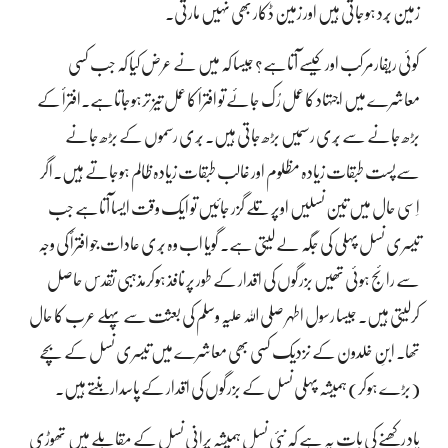
زمین بُرد ہوجاتی ہیں اور زمین ڈکار بھی نہیں مارتی۔
کوئی ریفارمر کب اور کیسے آتاہے؟ جیسا کہ میں نے عرض کیا کہ جب کسی
معاشرے میں اجتہاد کا عمل رُک جائے تو افترأ کا عمل تیز ترہوجاتاہے۔افترأ کے
بڑھ جانے سے بُری رسمیں بڑھ جاتی ہیں۔ بُری رسموں کے بڑھ جانے
سےپست طبقات زیادہ مظلوم اور غالب طبقات زیادہ ظالم ہوجاتے ہیں۔اگر
اِسی حال میں تین نسلیں اوپر تلے گزر جائیں تو ایک وقت ایسا آتاہے جب
تیسری نسل پہلی کی جگہ لے لیتی ہے۔ گویا اب وہ بُری عادات جو افترأ کی وجہ
سے رائج ہوئی تھیں بزرگوں کی اقدار کے طور پر نافذ ہوکرمذہبی تقدس حاصل
کرلیتی ہیں۔ جیسا رسول اطہر صلی اللہ علیہ وسلم کی بعثت سے پہلے عرب کا حال
تھا۔ ابنِ خلدون کے نزدیک کسی بھی معاشرے میں تیسری نسل کے بچے
(بڑے ہوکر) ہمیشہ پہلی نسل کے بزرگوں کی اقدار کے پاسدار بنتے ہیں۔
یاد رکھنے کی بات یہ ہے کہ نئی نسل ہمیشہ پرانی نسل کے مقابلے میں تھوڑی