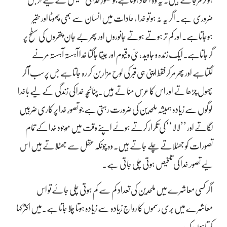
ہوکر مرجاتے ہیں۔ یہ وہ الحاد ہوتاہے جو تصورِ خدا کی تلخیص کے لیے ازبس
ضروری ہے۔ اگر یہ نہ ہو تو خدا ، عادات میں انسان سے بھی چھوٹا اور حقیر
ہوجاتاہے۔ اور کم تر ہوتے ہوتے جانوروں اور پھر بے جان پتھروں کی سطح پر
گرجاتاہے۔ایک زندہ و جاوید ، حیّ و قیوم اور جیتا جاگتا خدا آہستہ آہستہ مرنے
لگتاہے اور پھر مرکر فقط اپنی ہی قبر کی لوحِ مزار بن کر رہ جاتاہے جس پر سب آ کر
پھول چڑھاتے اور اس کا عُرس مناتے ہیں۔چنانچہ خدا کی زندگی کے لیے باخدا
لوگوں سے زیادہ ہمیشہ ملحدین کی ضرورت رہتی ہے جو تصورِ خدا پر کاری ضربیں
لگاتے اور ’’لالا‘‘ کی تکرار کرتے ہوئے اپنے وقت میں موجود خدا کے تمام
تصورات کو جھٹلاتے چلے جاتے ہیں۔ وہ چونکہ عقل سے جھٹلاتے ہیں اس
لیے تصور ِ خدا کی تلخیص ہوتی چلی جاتی ہے۔
اگر کسی معاشرے میں ملحدین کی تعداد کم سے کم ہوتی چلی جائے تو اس
معاشرے میں بُری رسموں کا رواج زیادہ سے زیادہ ہوتا چلا جاتاہے۔میں اکثر کہا
کرتاہوں کہ،