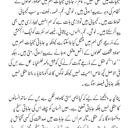
کیفیات ہیں عقلی نہیں۔ تمام تر جذباتی کیفیات جسم میں موجود رطوبتوں کے
نظام کی وجہ سے پیدا ہوتی ہیں۔ خوشی، غم، غصہ، خوف، یہ سب کیمیائی
تعاملات ہیں۔ کیمیائی ہیں تو لازمی بات ہے کہ ہم انہیں لیبارٹری میں بھی
پیدا کرسکتے ہیں۔ خوشی ، غم، افسوس، پریشانی، غصے اور نفرت کو ایک انجکشن
کے ذریعے بھی جسم میں منتقل کیا جاسکتاہے کیونکہ یہ جذباتی کیفیات جسم میں
موجود مختلف محلولوں کے اُتھل پتھل ہوجانے سے پیدا ہوتی رہتی ہیں۔ جبکہ
’’خدا‘‘ کو عقل کے ذریعے ثابت کرنے کی کوشش یکسر فلسفیانہ عمل ہے جس کی
فی الاصل کچھ خاص اہمیت نہیں کیونکہ لوگوں کا خدا کو ماننا یا نہ ماننا عقلی نہیں
بلکہ جذباتی فیصلہ ہوتاہے۔
چنانچہ یہ دیکھنے کے لیے کہ کیا ایسی ہستی کا وجود ممکن ہے جس کے ساتھ انسانوں
کا عقلی نہیں بلکہ جذباتی تعلق ہے، ہمیں انسان کو پہلے اس کی جذباتی سطح پر
دیکھنا ہوگا نہ کہ عقلی۔ تاکہ ہم اُس کے جذبات میں صداقت کی کسی گنجائش پر