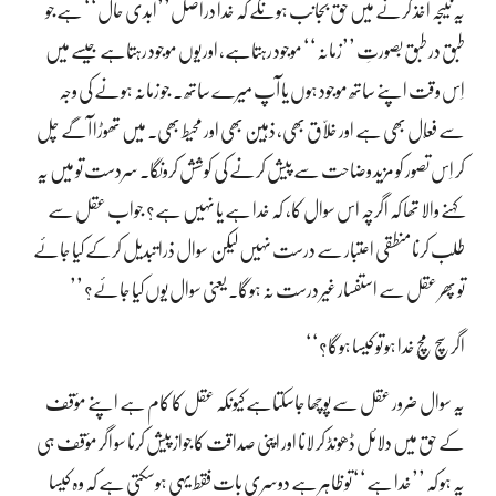
یہ نتیجہ اخذ کرنے میں حق بجانب ہونگے کہ خدا دراصل’’ابدی حال‘‘ ہے جو
طبق در طبق بصورتِ ’’زمانہ‘‘ موجود رہتاہے، اور یوں موجود رہتاہے جیسے میں
اِس وقت اپنے ساتھ موجود ہوں یا آپ میرے ساتھ ۔ جو زمانہ ہونے کی وجہ
سے فعّال بھی ہے اور خلّاق بھی، ذہین بھی اور محیط بھی۔ میں تھوڑا آگے چل
کر اِس تصور کو مزید وضاحت سے پیش کرنے کی کوشش کرونگا۔ سردست تو میں یہ
کہنے والا تھا کہ اگرچہ اس سوال کا، کہ خدا ہے یا نہیں ہے؟ جواب عقل سے
طلب کرنا منطقی اعتبار سے درست نہیں لیکن سوال ذرا تبدیل کرکے کیا جائے
تو پھر عقل سے استفسار غیر درست نہ ہوگا۔ یعنی سوال یوں کیا جائے؟ ’’
اگر سچ مُچ خدا ہو تو کیسا ہوگا؟‘‘
یہ سوال ضرور عقل سے پوچھا جاسکتاہے کیونکہ عقل کا کام ہے اپنے مؤقف
کے حق میں دلائل ڈھونڈ کر لانا اور اپنی صداقت کا جواز پیش کرنا سو اگر مؤقف ہی
یہ ہو کہ ’’خدا ہے‘‘ تو ظاہر ہے دوسری بات فقط یہی ہوسکتی ہے کہ وہ کیسا