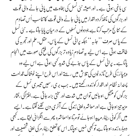
سی باغی ہوتی ہے۔ اور ہمیشہ نئی نسل کی بغاوت میں پائی جانے والی قوت
اور بزرگوں کی نافذ کردہ اقدار میں پائی جانے والی قوت کا تناسب اُس تصادم
کے نتائج مرتب کرتاہے جو دونوں نسلوں کے درمیان پایا جاتاہے ۔ نئی نسل
کے پاس صرف ’’جذبہ‘‘ جبکہ پرانی نسل کے پاس، عقل، علم اور تجربہ کی
طاقت ہوتی ہے اس لیے یہ تصادم زیادہ تر بزرگوں کی فتح کی صورت میں انجام
پاتاہے۔ پرانی نسل کے پاس جذبے کی شدید کمی ہوتی ہے اس لیے وہ
ویمپائرز کی طرح تازہ خُون کی تلاش میں رہتے اور اِس طرح اپنے خوفناک قدامت
پسندانہ نظام اور اقدار کو زندہ رکھتے ہیں۔ جب بُری رسمیں تیسری نسل کے
بزرگوں کو منتقل ہوجائیں تو ان میں شدت اور سختی بڑھ جاتی ہے، افترأ کی رفتار
مزید تیز ہوجاتی ہےا ور معاشرہ اپنی زندگی کے آخری دن گننے لگتاہے۔ایسے
میں اگر کوئی ریفارمر پیدا ہوجائے تو مرتاہوا معاشرہ پھر سے انگڑائی لیتاہے۔ کبھی
دوبارہ زندہ ہوجاتاہے تو کبھی نہیں ہوپاتا۔ اس کا تعلق ریفارمر کی اپنی شخصیت اور