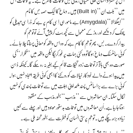
اس پر مستزاد انسان اپنی نفسیاتی زندگی میں توھّمات کا مرقع ہے۔ یہ توھّمات اُس
(Built in)
میں ’’بِلٹ اِن‘‘
ہیں۔ دماغ کا ایک حصہ جس کا نام
(Amygdala)
’’ایمِگڈالا‘‘
ہے مامور ہی اِسی کام پر ہے کہ ذرا سی تبدیلی کو
چونک کر دیکھے اور روز کے معمول سے کچھ ہٹ کر پیش آئے تو توھّم کو
بیدارکردے۔ بس، پھر توھّم کا کام ہے کہ وہ اس واقعہ کو معانی پہناتا چلا جائے۔
کوئی سائنسفک دماغ ہوگا تو وہ کئی جہات پر غورکریگا لیکن واقعہ میں ’’تکرار‘‘ کی
صورت وہ بھی بالآخر توھّمات زدہ تخیلات قائم کیے بغیر نہ رہ سکے گا۔ کیونکہ ذہن
میں پیدا ہونے والے خودکار خیالات کو روکنے کا ابھی کوئی طریقہ ایجاد نہیں ہوا۔
کوئی بڑے سے بڑا سائنس پسند ملحد اپنی جبلت میں سے توھّمات پسندی کو نہیں
نکال سکتا۔ جن معاشروں سے ’’مذہب‘‘ بطور مذہب کے مفقود
ہوتاجارہاہے، اُن معاشروں میں توھّمات بدستور موجود ہیں اور پہلے سے کہیں
زیادہ بڑھ چکے ہیں۔ توھّم پرستی انسان کو فطرت سے بطور تحفہ ملی ہے۔