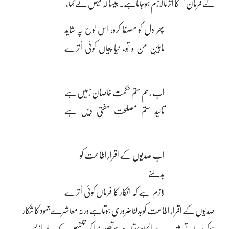
کے فرمان‘‘ کا اُترنا لازم ہوجاتاہے۔جیسا کہ فیض نے کہا،
پھر دل کو مصفا کرو، اس لوح پہ شاید
مابینِ من و تُو، نیا پیماں کوئی اُترے
اب رسمِ ستم حکمتِ خاصانِ زمیں ہے
تائیدِ ستم مصلحتِ مفتیِ دیں ہے
اب صدیوں کے اقرارِ اطاعت کو
بدلنے
لازم ہے کہ انکار کا فرماں کوئی اُترے
صدیوں کے اقرارِ اطاعت کو بدلنا ضروری ہوتاہے ورنہ معاشرے جمود کا شکار