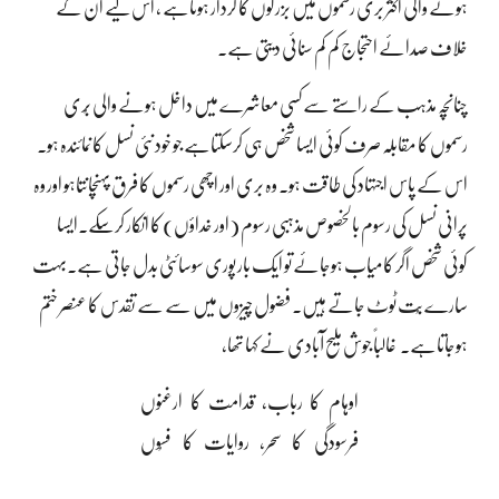
ہونے والی اکثر بری رسموں میں بزرگوں کا کردار ہوتاہے ، اس لیے ان کے
خلاف صدائے احتجاج کم کم سنائی دیتی ہے۔
چنانچہ مذہب کے راستے سےکسی معاشرے میں داخل ہونے والی بُری
رسموں کا مقابلہ صرف کوئی ایسا شخص ہی کرسکتاہے جو خود نئی نسل کا نمائندہ ہو۔
اس کے پاس اجتہاد کی طاقت ہو۔ وہ بری اور اچھی رسموں کا فرق پہنچانتاہو اور وہ
پرانی نسل کی رسوم بالخصوص مذہبی رسوم (اور خداؤں) کا انکار کرسکے۔ایسا
کوئی شخص اگر کامیاب ہوجائے تو ایک بار پوری سوسائٹی بدل جاتی ہے۔بہت
سارے بُت ٹوٹ جاتے ہیں۔ فضول چیزوں میں سے سے تقدس کا عنصر ختم
ہوجاتاہے۔ غالباً جوش ملیح آبادی نے کہا تھا،
اوہام کا رباب، قدامت کا ارغنوں
فرسودگی کا سحر، روایات کا فسُوں