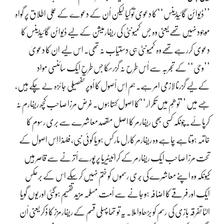
’’ڈیوائن گائیڈینس‘‘ کا دعویٰ تو کیا لیکن اُن کے دعوے کے عملی اطلاق پر گواہ
موجود نہیں تھے یعنی وہ جس کمیونٹی کی ریفارمیشن کے لیے ڈیوائن گائیڈینس کا
دعویٰ کررہےتھے وہ کمیونٹی ہی دستیاب نہ تھی۔ اس لیے ان کا دعویٰ
’’وحی‘‘ کے تجربہ سے اُس طرح نہ گزرسکا جس طرح ایک سائنسی مواد
کےلیے گزرنا لازمی امر ہے۔ ہم اِس اُصول کا اُوپر تفصیلی جائزہ لے چکے ہیں،
جسے میں ’’توھّم میں تکرار‘‘ کا اصول کہتاہوں۔غرض مرزا صاحب کچھ ریفارم نہ
کرپائے۔چونکہ کسی بھی ریفارمر کا اصل مقصد معاشرے سے بری رسوم کا
خاتمہ ہوتاہے چاہے وہ ریفارمر کارل مارکس ہو یا کوئی نبی، فلہذا اِس اصول کے
تحت مرزا صاحب ایک ریفارمر کے کرائیٹیریا پر پورے اُترنے سے قاصر ہیں
کیونکہ وہ اپنے معاشرے کی بُری رسموں کو ختم نہیں کرسکے اس کے برعکس
ایک اور فرقے کا اضافہ ہوجانے سے اُمت ِ مسلمہ مزید تقسیم ہوگئی اور یوں گویا
الٹا تفرقہ بازی کی رسم کو بڑھاوا ملا۔ یہ تو تھا پہلی قسم کے ریفارمزز کا ذکر یعنی اُن