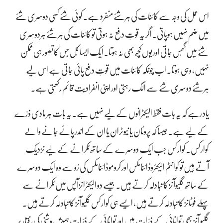
اس عمل کی وجہ سے کائنات کی ہرشئے منفرد ہے۔ کوئی شئے کسی دوسری شئے
میں ضم نہیں ہوپاتی۔ اگر یہ قوتِ دفع نہ ہوتی تو کائنات کی ہرشئے ہردوسری
شئے میں گھُس جاتی اور یوں کچھ بھی نہ ہوتا۔ ایک ایسا کُل جس کا تصور ہی ممکن
نہیں، وہی ہوتا۔ اب چونکہ کائنات میں قوتِ دفع پائی جاتی ہے اس لیے
ہرشئے دوسری شئے سے الگ رہتی اور اپنی انفرادیت قائم رکھتی ہے۔
یاد رہے کہ یہ بات فقط الیکٹرانوں کے لیے نہیں ہے۔ یہ بات ہر مادی ذرّے
کے لیے ہے۔ جیسا کہ پروٹان یا نیوٹران یا ان کے اندر پائے جانے والے
کوارکس۔ کوارکس جب ایک دوسرے کے ساتھ ٹکرانے کے لیے نزدیک
آتے ہیں تو کوانٹم الیکٹروڈائنامکس اور کروموڈائنامکس کی رُو سے وہ ایک دوسرے
کے ساتھ گلیوآنز کا تبادلہ کرتے ہیں۔ جیسے دو الیکٹرانزآپس میں ٹکرانے سے
پہلے فوٹانز کا تبادلہ کرتے ہیں، ایسے ہی کوارکس گلیوآنز کا تبادلہ کرتے ہیں۔
گلیو آنز بھی توانائی کے ذرّات ہیں اور توانائی کے ذرّات ہمیشہ روشنی کی رفتار پر