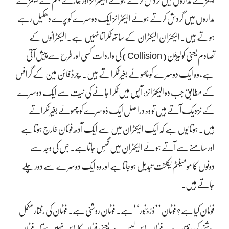
ایٹمز کے مداروں میں گردش کرتے ہوئے الیکٹرانز اور ہمارے جسم کے ایٹمز کے
مداروں میں گردش کرتے ہوئے الیکٹرانز ایک دوسرے کو پرے دھکیل رہے
ہوتے ہیں۔ الیکٹران الیکٹران کے ساتھ ٹکراتا نہیں ہے۔ الیکٹرانوں کے
تصادم یعنی کولیژَن (Collision) کی واردات کسی اور طرح سےپیش آتی
ہے، وہ ایک دوسرے کو چھوئے بغیر ٹکراتے ہیں۔ رچرڈ فائن مین کے گرافس
کے مطابق جب دو الیکٹرانز، آپس میں ٹکرا جانے کی نیّت سے ایک دوسرے
کے نزدیک آتے ہیں تو وہ دراصل ایک دُوسرے کو چھوئے بغیر ٹکراتے
ہیں۔ ہوتا یوں ہے کہ ایک الیکٹران میں سے ایک آدھ فوٹان خارج ہوتاہے
اور سامنے سے آتے ہوئے الیکٹران میں گھُس جاتاہے۔ جس کی وجہ سے
دونوں کا مومینٹم یکلخت تبدیل ہوجاتاہے اور وہ ایک دوسرے سے دور چلے
جاتے ہیں۔
فوٹان کیا ہے؟ فوٹان ’’ذرّۂ نُور‘‘ ہے۔ فوٹان روشنی ہے۔ فوٹان کی رفتار مکمل