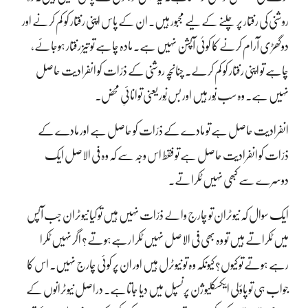
روشنی کی رفتار پر چلنے کے لیے مجبور ہیں۔ ان کے پاس اپنی رفتار کو کم کرنے اور
دوگھڑی آرام کرنے کا کوئی آپشن نہیں ہے۔ مادہ چاہے تو تیز رفتار ہوجائے،
چاہے تو اپنی رفتار کو کم کرلے۔ چنانچہ روشنی کے ذرّات کو انفرادیت حاصل
نہیں ہے۔ وہ سب نُور ہیں اور بس نُور یعنی توانائیِ محض۔
انفرادیت حاصل ہے تو مادے کے ذرّات کو حاصل ہے اور مادے کے
ذرّات کو انفرادیت حاصل ہے تو فقط اس وجہ سے کہ وہ فی الاصل ایک
دوسرے سے کبھی نہیں ٹکراتے۔
ایک سوال کہ نیوٹران تو چارج والے ذرّات نہیں ہیں تو کیا نیوٹران جب آپس
میں ٹکراتے ہیں تو وہ بھی فی الاصل نہیں ٹکرا رہےہوتے؟ اگر نہیں ٹکرا
رہے ہوتے تو کیوں؟ کیونکہ وہ تو نیوٹرل ہیں اور ان پر کوئی چارج نہیں۔ اس کا
جواب ہی تو پاؤلی ایکسکلیوژن پرنسپل میں دیا جاتاہے۔ دراصل نیوٹرانوں کے