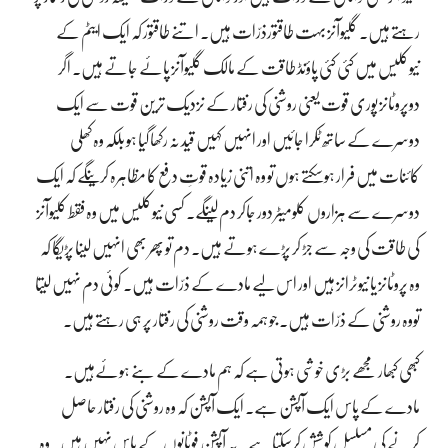
رہتے ہیں۔ گلیوآنز بہت طاقتورذرّات ہیں۔ اتنے طاقتور کہ ایک ایٹم کے
نیوکلیس میں کئی کئی پاؤنڈ طاقت کے مالک گلیوآنز پائے جاتے ہیں۔ اگر
دوپروٹانز پوری قوت یعنی روشنی کی رفتار کے نزدیک ترین قوت سے ایک
دوسرے کے ساتھ ٹکرا جائیں اور انہیں کہیں قید نہ رکھا گیا ہو بلکہ وہ کھلی
کائنات میں فرار ہوسکتے ہوں تو وہ اتنی زیادہ قوتِ دفع کا مظاہرہ کرینگے کہ ایک
دوسرے سے ہزاروں کلومیٹر دور جاکر دم لینگے۔ کسی نیوکلیس میں وہ فقط کلیوآنز
کی طاقت کی وجہ سے جڑ کر پڑے ہوتے ہیں۔ دم تو پھر بھی انہیں لینا پڑیگا کہ
وہ پروٹانز یا نیوٹرانز ہیں اور اس لیے مادے کے ذرّات ہیں۔ کوئی دم نہیں لیتا
تووہ روشنی کے ذرّات ہیں۔ جو ہمہ وقت روشنی کی رفتار پر ہی رہتے ہیں۔
کبھی کبھار مجھے بڑی خوشی ہوتی ہے کہ ہم مادے کے بنے ہوئےہیں۔
مادے کے پاس ایک آپشن ہے۔ ایک آپشن کہ وہ روشنی کی رفتار حاصل
کرنے کی مسلسل کوشش کرسکتاہے۔ یہ آپشن فوٹانوں کے پاس نہیں ہیں۔ وہ