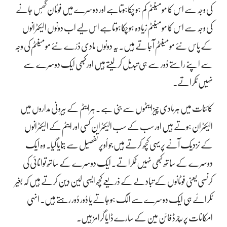
کی وجہ سے اس کا مومینٹم کم ہوچکاہوتاہے اور دوسرے میں فوٹان گھُس جانے
کی وجہ سے اس کا مومینٹم زیادہ ہوچکاہوتاہے اس لیے اب دونوں الیکٹرانوں
کے پاس نئے مومینٹم آجاتے ہیں۔ یہ دونوں مادی ذرّے نئے مومینٹم کی وجہ
سے اپنے راستے دُور سے ہی تبدیل کرلیتے ہیں اور کبھی ایک دوسرے سے
نہیں ٹکراتے۔
کائنات میں ہرمادی چیز ایٹموں سے بنی ہے ۔ ہرایٹم کے بیرونی مداروں میں
الیکٹران ہوتے ہیں اور سب کے سب الیکٹران کسی اور ایٹم کے الیکٹرانوں
کے نزدیک آنے پر یہی کچھ کرتے ہیں جو اُوپر تفصیل سے بتایا گیا۔ وہ ایک
دوسرے کے ساتھ کبھی نہیں ٹکراتے۔ ایک دوسرے کے ساتھ توانائی کی
کرنسی یعنی فوٹانوں کے تبادلے کے ذریعے کچھ ایسی لین دین کرتے ہیں کہ بغیر
ٹکرائے ہی ایک دوسرے سے الگ ہوجاتے یا دُور دُور رہتے ہیں۔ انہی
امکانات پر رچرڈ فائن مین کے سارے ڈایا گرامز ہیں۔