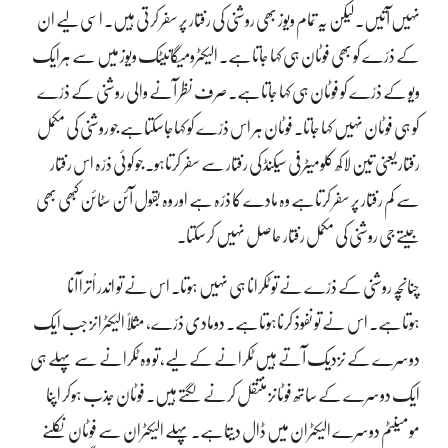
نہیں آتیں۔ لیکن یہ تمام ویوز بھی روشنی کی رفتار پر سفر کرتی ہیں۔ اسی لیے ان
کے ذرّے کو بھی فوٹان ہی کہا جاتاہے۔ الیکٹرومیگانیٹک ویوز میں سے ہرایک
ویو کے ذرّے کو فوٹان ہی کہا جاتاہے۔ صرف نظر آنے والی روشنی کے ذرّے
کو ہی فوٹان نہیں کہا جاتا۔ فوٹان ہر اس ذرّے کو کہاجاسکتاہے جو روشنی کی مکمل
رفتار یعنی تین لاکھ کلومیٹر فی سیکنڈ کی رفتار سے سفر کرتاہو۔ جوکوئی ذرّہ اس رفتار
سے کم رفتار پر سفر کرتاہے وہ مادے کا ذرّہ ہے اور وہ بقول آئن سٹائن کبھی بھی
جیتے جی روشنی کی مکمل رفتار حاصل نہیں کرسکتا۔
چنانچہ روشنی کے ذرّے نے تو ٹکرانا ہی نہیں ہوتا۔ اس نے تو اندر اُترا آنا
ہوتاہے۔ اس نے تو نفوذ کرناہوتاہے۔ دومادی ذرّے، مثلاً الیکٹرانز جب ایک
دوسرے کے نزدیک آتے ہیں ٹکرانے کے لیے، تو وہ ٹکرانے سے پہلے ہی
ایک دوسرے کے ساتھ فوٹانز منتقل کرنے لگتے ہیں۔ فوٹان جذب ہوکر اپنا
مومینٹم دوسرے الیکٹران میں ڈال دیتاہے۔ پہلے الیکٹران سے فوٹان نکلنے