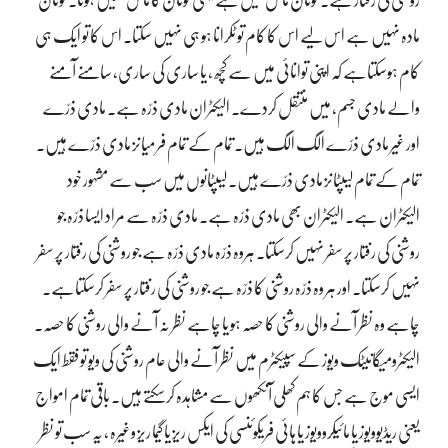
روشنی کی رفتار ہے۔ فوٹان ماس لیس ہے یعنی فوٹان کا ماس نہیں ہوتا۔ فوٹان
مادہ نہیں ہے اس لیے اس کا کام تو ٹکرانا ہو ہی نہیں سکتا۔ اس کا تو ایک ہی
کام ہوسکتاہے کہ اپنی توانائی میں سے کچھ ، یا ساری کی ساری، سامنے آمنے
والے مادی جسم، میں منتقل کردے۔ الیکٹران مادی ذرّہ ہے۔ مادی ذرّے
اور غیر مادی ذرّے الگ الگ ہیں۔ تمام کے تمام فرمیانز مادی ذرّے ہیں۔
تمام کے تمام لیپٹانز مادی ذرّے ہیں۔ لیپٹانوں میں سب سے مشہور خود
الیکٹران ہے۔ الیکٹران بھی مادی ذرّہ ہے۔ مادی ذرّہ سے مراد ایسا ذرّہ جو
روشنی کی رفتار پر سفر نہیں کرسکتا۔ ہروہ ذرّہ مادی ذرّہ ہے جو روشنی کی رفتار پر سفر
نہیں کرسکتا۔ اور ہر وہ ذرّہ روشنی کا ذرّہ ہے جو روشنی کی رفتار پر سفر کرسکتاہے۔
چاہے وہ نظر آنے والی روشنی کا حصہ ہو یا چاہے نظر نہ آنے والی روشنی کا حصہ۔
الیکٹرومیگانیٹک ویوز کے سپیکٹرم میں نظر آنے والی عام روشنی کی ویو تو فقط ایک
ایسی موج ہے جس کا ہم کھلی آنکھوں سے مشاہدہ کرسکتے ہیں۔ باقی تمام امواج
یعنی ریڈیوویوز یا مائیکروویوز یا ہائی فریکوئنسی کی ایکس ریز یا گیما ریز وغیرہ ، یہ سب تو نظر