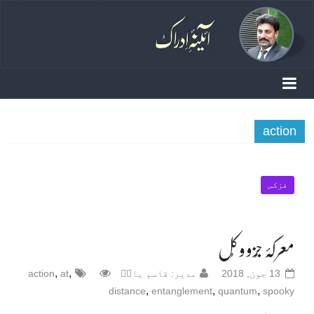
action
فزکس
معرکۂ جُزو و کُل
,
,
13 جون, 2018
مدیر: قاسم یادؔ
at
action
,
,
,
distance
entanglement
quantum
spooky