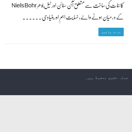
کائنات کی ساخت سے متعلق آئن سٹائن اور نیل بوھر Niels Bohr
کے درمیان ہونے والے، نہایت اہم اور بنیادی۔۔۔۔۔۔
مزید پڑھیں
جملہ حقوق محفوظ ہیں۔