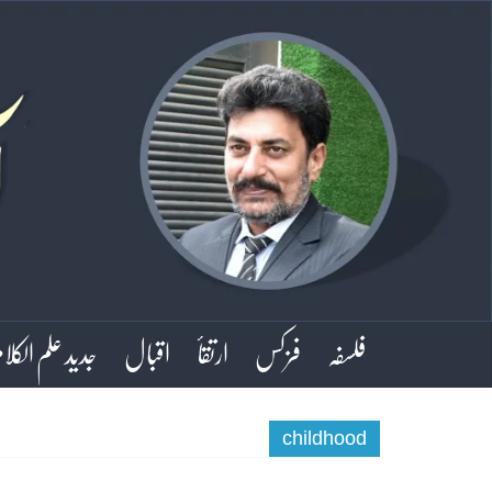
فلسفہ
فزکس
ارتقأ
اقبال
جدید علم الکلا
childhood