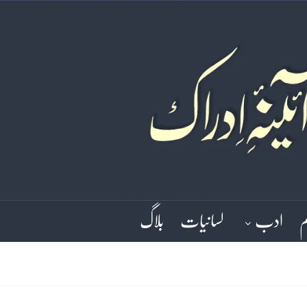
م
ادب
لسانیات
بلاگ