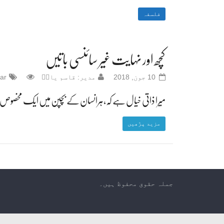
فلسفہ
کچھ اور نہایت غیر سائنسی باتیں
10 جون, 2018
مدیر: قاسم یادؔ
ar
میرا ذاتی خیال ہے کہ، ہرانسان کے بچپن میں ایک مخصوص 
مزید پڑھیں
جملہ حقوق محفوظ ہیں۔