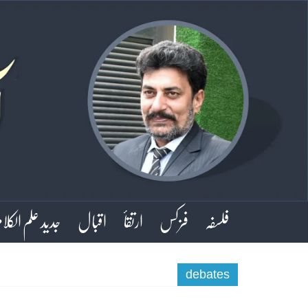
فلسفہ
فزکس
ارتقأ
اقبال
جدید علم الکلا
debates