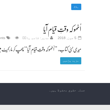
بلاگ
اُٹھو کہ وقتِ قیام آیا
5 جون, 2018
مدیر: قاسم یادؔ
ents
میری نئی کتاب، ’’اُٹھو کہ وقتِ قیام آیا‘‘ چھپ کر مارکیٹ میں
مزید پڑھیں
جملہ حقوق محفوظ ہیں۔