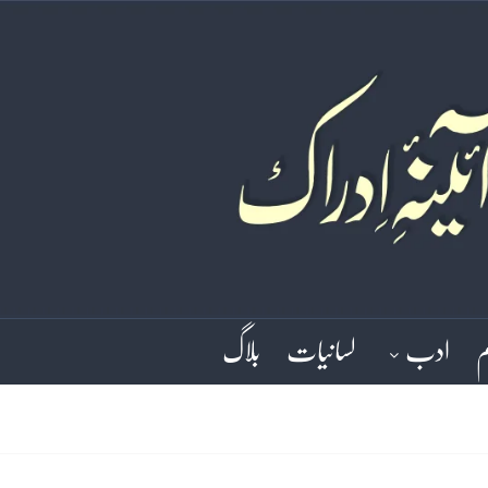
م
ادب
لسانیات
بلاگ