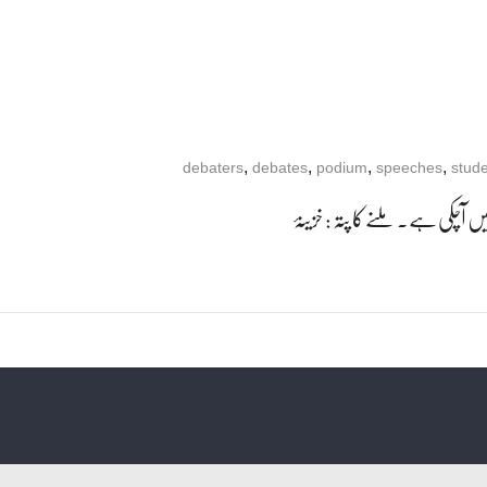
,
,
,
,
debaters
debates
podium
speeches
stud
 آچکی ہے۔ ملنے کا پتہ : خزینۂ