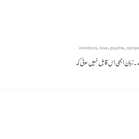
,
,
,
emotions
love
psyche
sympa
اہے۔ زبان ابھی اِس قابل نہیں ہوئی کہ