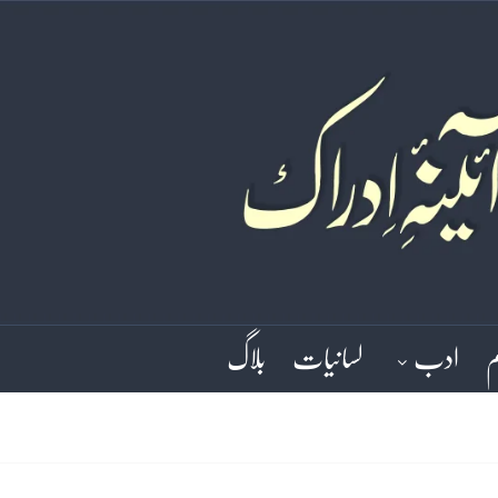
م
ادب
لسانیات
بلاگ