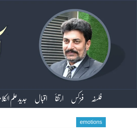
فلسفہ
فزکس
ارتقأ
اقبال
جدید علم الکلا
emotions