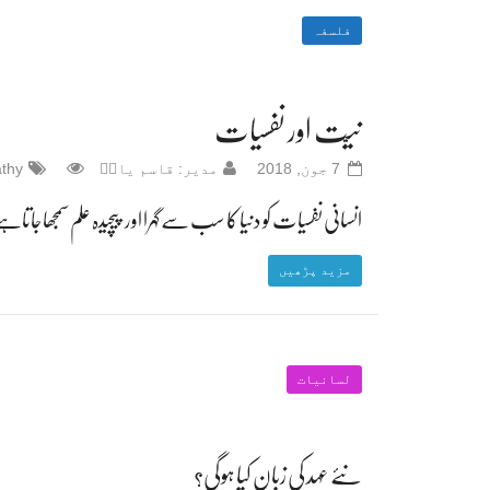
فلسفہ
نیّت اور نفسیات
7 جون, 2018
مدیر: قاسم یادؔ
thy
انسانی نفسیات کو دنیا کا سب سے گہرا اور پیچیدہ علم سمجھا جات
مزید پڑھیں
لسانیات
نئے عہد کی زبان کیا ہوگی؟