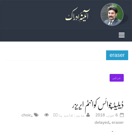
eraser
فزکس
ڈِیلیڈ چوائس کوانٹم ایریزر
,
6 جون, 2018
مدیر: قاسم یادؔ
choic
,
delayed
eraser