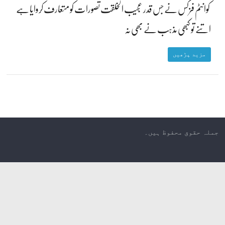
کوانٹم فزکس نے جس قدر عجیب الخلقت تصورات کو متعارف کروایا ہے
اتنے تو کبھی مذہب نے بھی نہ
مزید پڑھیں
جملہ حقوق محفوظ ہیں۔