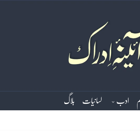
م
ادب
لسانیات
بلاگ