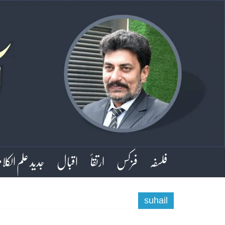
فلسفہ
فزکس
ارتقأ
اقبال
جدید علم الکلا
suhail