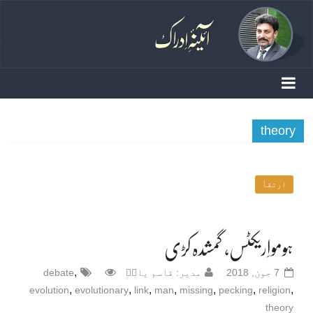
theory
ارتقأ
ہومواِریکٹس، گمشدہ کڑی
,
7 جون, 2018
مدیر: قاسم یادؔ
debate
,
,
,
,
,
,
,
evolution
evolutionary
link
man
missing
pecking
religion
theory