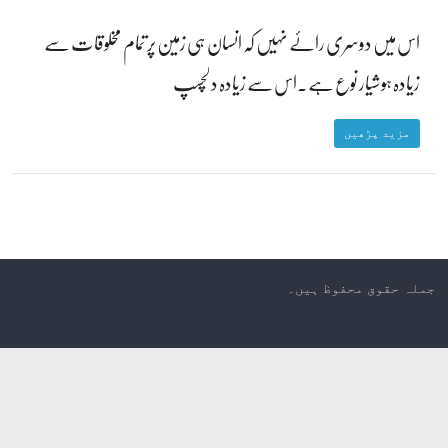
اس میں دوسری رائے نہیں کہ انسان ہی زمین پر تمام مخلوقات سے
زیادہ ہوشیار نوع ہے۔اس سے زیادہ دلچسپ
مزید پڑھیں
جملہ حقوق محفوظ ہیں۔