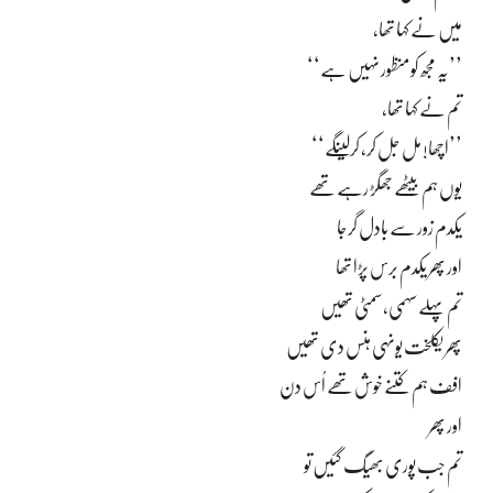
میں نے کہا تھا،
’’یہ مجھ کو منظور نہیں ہے‘‘
تم نے کہا تھا،
’’اچھا! مل جل کر، کرلینگے‘‘
یوں ہم بیٹھے جھگڑ رہے تھے
یکدم زور سے بادل گرجا
اور پھر یکدم برس پڑا تھا
تم پہلے سہمی، سمٹی تھیں
پھر یکلخت یونہی ہنس دی تھیں
افف ہم کتنے خوش تھے اُس دن
اور پھر
تم جب پوری بھیگ گئیں تو