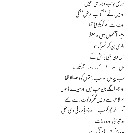
میری جانب دیکھ رہی تھیں
اورمیں نے ’’آداب عرض‘‘ کی
اوٹ سے تم کو پکڑ لیا تھا
جیسے آنکھوں میں وہ منظر
وادی بن کر ٹھہر گیا ہو
اُس دن بھی بارش نے
دن سے لے کے رات گئے تک
سب پیڑوں اور سب رستوں کو دھو ڈالا تھا
اور پھر اگلے دن جب میں اور میرے ماموں
ہم لاھور سے واپس گھر کو لوٹ رہے تھے
تم نے مجھ کو سب سے چھپا کر ٹافی دی تھی
وہ شیرینی اور وہ لذت
ہربارش میں یاد آتی ہے