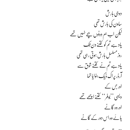
دوجی بارش
ساون کی بارش تھی
لیکن اب ہم دونوں بچے نہیں تھے
یاد ہے تم کو کتنے دن تک
روز مسلسل بارش ہوتی رہی تھی
یاد ہے تم نے کتنے شوق سے
آرڈر پر اِک ڈیک بنوایا تھا
اور جس کے
دیسی ’’بُوفر‘‘ کتنے اچھے تھے
اور وہ گانے
ہائے وہ اس دور کے گانے