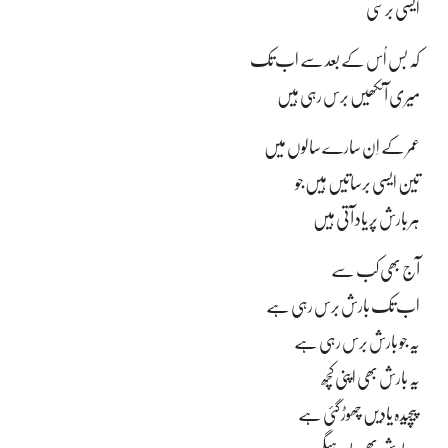
ایسی برسی
کہ بس اُس کے بعد سے اب تک
میری آنکھیں برس رہی ہیں
عمر کے اِن سارے سالوں میں
تین ایسی برساتیں ہیں جو
ہر بارش پر یاد آتی ہیں
آج بھی کب سے
اب تک بارش برس رہی ہے
یہ جو بارش برس رہی ہے
یہ بارش بھی اپنی کچھ
پیچیدہ یادیں چھوڑ گئی ہے