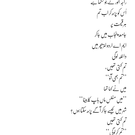
راجہ انور نے جو لکھا ہے
اُس کو پڑھ کر اب تم
ہرقیمت پر
جامعۂ پنجاب میں جاکر
ایم اے اردو لٹریچر میں
داخلہ لوگی
تم کہتی تھیں،
’’تم بھی آؤ‘‘
میں نے کہا تھا
’’میں مفلس ماں باپ کا بیٹا‘‘
شہر میں کیسے جاکر آگے پڑھ سکتاہوں؟
تم کہتی تھیں
’’تم کرلوگی‘‘