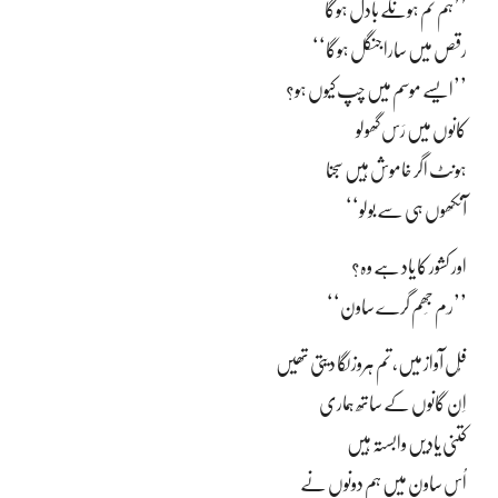
’’ہم تم ہونگے بادل ہوگا
رقص میں سارا جنگل ہوگا‘‘
’’ایسے موسم میں چپ کیوں ہو؟
کانوں میں رَس گھولو
ہونٹ اگر خاموش ہیں سجنا
آنکھوں ہی سے بولو‘‘
اور کشور کا یاد ہے وہ؟
’’ر ِم جِھم گرے ساون‘‘
فُل آواز میں، تم ہروز لگا دیتی تھیں
اِن گانوں کے ساتھ ہماری
کتنی یادیں وابستہ ہیں
اُس ساون میں ہم دونوں نے