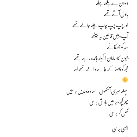
دو دن سے ہلکے ہلکے
بادل آتے تھے
اور چپ چپ چاپ چلے جاتے تھے
آپ وہیں قالین پہ بیٹھے
سر کو جھکائے
جیون کا سامان اکیلے باندھ رہے تھے
مجھ کو چھوڑ کے جانے والے تھے اور
پہلے میری آنکھوں سے دو بوندیں برسیں
پھر کچھ دیر میں بارش برسی
کھل کر برسی
ایسی برسی