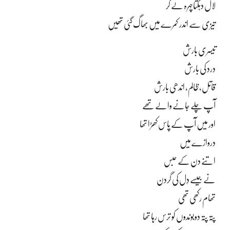
لال دہکتاچہرہ لے کر
تیزی سے اندر کمرے میں بھاگ گئی تھیں
تیسری بارش
درد کی بارش
قاتل، ظالم، اندھی بارش
آپ چلے جانے والے تھے
اور میں آپ کے پاس کھڑا تھا
دروازے میں
اتنے دن کے حبس
نے جیسے دِل کی گردن
تھام رکھی تھی
پتہ پتہ دو بوندوں کو ترس رہا تھا