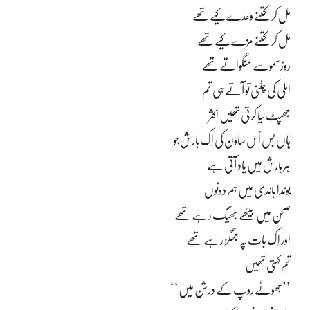
مل کر کتنے وعدے کیے تھے
مل کر کتنے مزے کیے تھے
روز سموسے منگواتے تھے
املی کی چٹنی تو آتے ہی تم
جھپٹ لیا کرتی تھیں اکثر
ہاں بس اُس ساون کی اِک بارش جو
ہربارش میں یاد آتی ہے
بُوندا باندی میں ہم دونوں
صحن میں بیٹھے بھیگ رہے تھے
اور اِک بات پہ جھگڑ رہے تھے
تم کہتی تھیں
’’جھوٹے روپ کے درشن میں‘‘