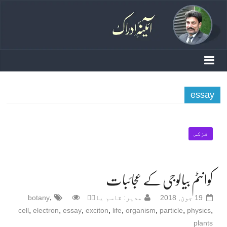
essay
فزکس
کوانٹم بیالوجی کے عجائبات
,
19 جون, 2018
مدیر: قاسم یادؔ
botany
,
,
,
,
,
,
,
,
cell
electron
essay
exciton
life
organism
particle
physics
plants