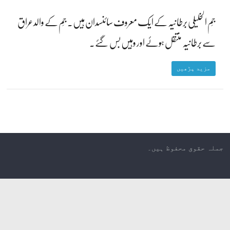
جِم الخلیلی برطانیہ کے ایک معروف سائنسدان ہیں۔ جِم کے والد عراق
سے برطانیہ منتقل ہوئے اور وہیں بس گئے۔
مزید پڑھیں
جملہ حقوق محفوظ ہیں۔