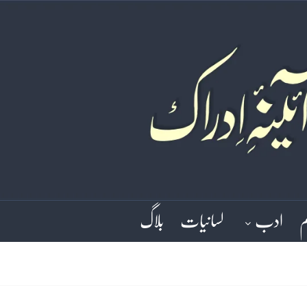
م
ادب
لسانیات
بلاگ