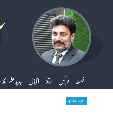
فلسفہ
فزکس
ارتقأ
اقبال
جدید علم الکلا
physics