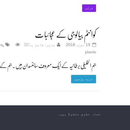
فزکس
کوانٹم بیالوجی کے عجائبات
,
19 جون, 2018
مدیر: قاسم یادؔ
cs
plants
جِم الخلیلی برطانیہ کے ایک معروف سائنسدان ہیں۔ جِم کے 
مزید پڑھیں
جملہ حقوق محفوظ ہیں۔