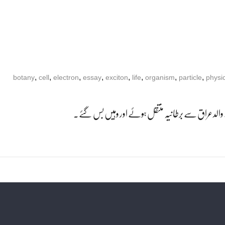
,
,
,
,
,
,
,
,
botany
cell
electron
essay
exciton
life
organism
particle
physi
والد عراق سے برطانیہ منتقل ہوئے اور وہیں بس گئے۔