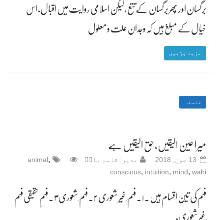
برگسان اور پھر برگسان کےتتع ،لیکن اسلامی روایت میں اقبال، اس
خیال کے مبلغ ہیں کہ وجدان علت و معلول
مزید پڑھیں
فلسفہ
میرا عین الیقیں، حق الیقیں ہے
,
13 جون, 2018
مدیر: قاسم یادؔ
animal
,
,
,
conscious
intuition
mind
wahi
فہم کی تین اقسام ہیں۔ ۱۔ فہم ِ غیر شعوری ۲۔ فہم ِ شعوری ۳۔ فہمِ حقیقی فہم
ِ غیرشعوری،