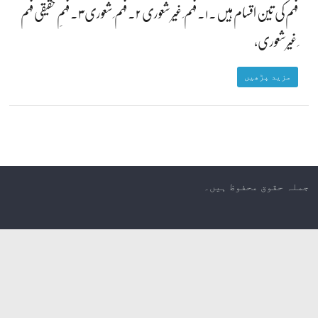
فہم کی تین اقسام ہیں۔ ۱۔ فہم ِ غیر شعوری ۲۔ فہم ِ شعوری ۳۔ فہمِ حقیقی فہم
ِ غیرشعوری،
مزید پڑھیں
جملہ حقوق محفوظ ہیں۔