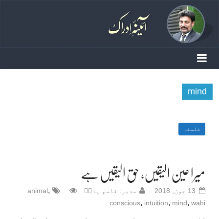
mind
فلسفہ
میرا عین الیقیں، حق الیقیں ہے
,
13 جون, 2018
مدیر: قاسم یادؔ
animal
,
,
,
conscious
intuition
mind
wahi