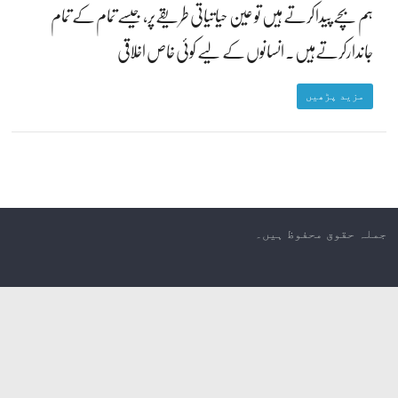
ہم بچے پیدا کرتے ہیں تو عین حیاتیاتی طریقےپر، جیسے تمام کے تمام
جاندارکرتےہیں۔ انسانوں کے لیے کوئی خاص اخلاقی
مزید پڑھیں
جملہ حقوق محفوظ ہیں۔