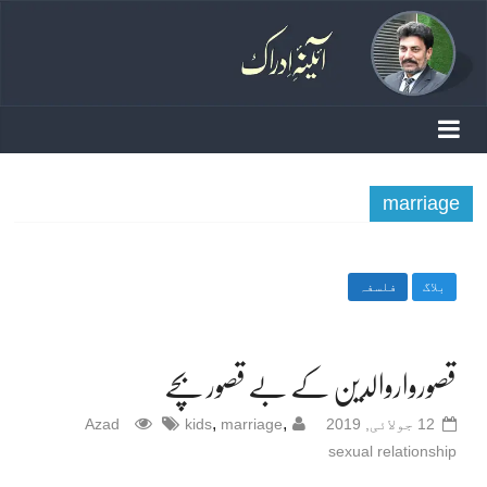
marriage
بلاگ
فلسفہ
قصورواروالدین کے بے قصور بچے
,
,
12 جولائی, 2019
marriage
kids
Azad
sexual relationship